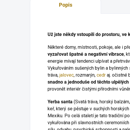
Popis
Už jste někdy vstoupili do prostoru, ve 
Některé domy, místnosti, pokoje, ale i p
vyzařovat špatné a negativní vibrace
, k
energie mívají tendenci ulpívat a přetrváv
Vykuřováním sušených bylin a bylinných 
tráva,
jalovec
, rozmarýn,
cedr
aj. očistné 
snadno a jednoduše od těchto ulpělých e
provonět interiér čistými přírodními vůně
Yerba santa
(Svatá tráva, horský balzám,
keř, který se pěstuje v suchých horských
Mexiku. Po celá staletí je tato tradiční 
vykuřována při slavnostních ceremoniích p
sílu, odvahu, psychické schopnosti a nalez