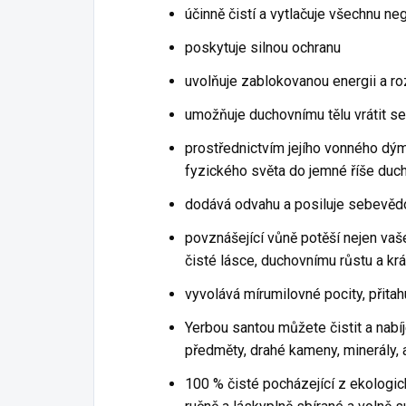
účinně čistí a vytlačuje všechnu neg
poskytuje silnou ochranu
uvolňuje zablokovanou energii a ro
umožňuje duchovnímu tělu vrátit s
prostřednictvím jejího vonného dým
fyzického světa do jemné říše duc
dodává odvahu a posiluje sebevě
povznášející vůně potěší nejen vaš
čisté lásce, duchovnímu růstu a kr
vyvolává mírumilovné pocity, přitah
Yerbou santou můžete čistit a nabíj
předměty, drahé kameny, minerály, 
100 % čisté pocházející z ekologic