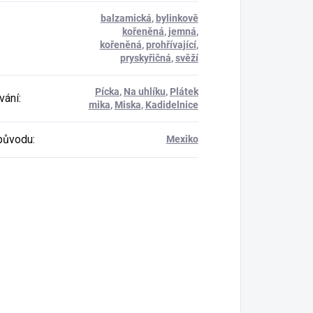
balzamická
,
bylinkově
kořeněná
,
jemná
,
kořeněná
,
prohřívající
,
pryskyřičná
,
svěží
Pícka
,
Na uhlíku
,
Plátek
vání
:
mika
,
Miska
,
Kadidelnice
původu
:
Mexiko