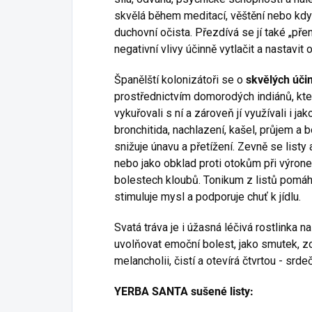
skvělá během meditací, věštění nebo kdy
duchovní očista. Přezdívá se jí také „př
negativní vlivy účinně vytlačit a nastavit 
Španělští kolonizátoři se o
skvělých úči
prostřednictvím domorodých indiánů, kteř
vykuřovali s ní a zároveň jí využívali i ja
bronchitida, nachlazení, kašel, průjem a b
snižuje únavu a přetížení. Zevně se listy
nebo jako obklad proti otokům při výronec
bolestech kloubů. Tonikum z listů pomáhá
stimuluje mysl a podporuje chuť k jídlu.
Svatá tráva je i úžasná léčivá rostlinka n
uvolňovat emoční bolest, jako smutek, zo
melancholii, čistí a otevírá čtvrtou - srdeč
YERBA SANTA sušené listy: