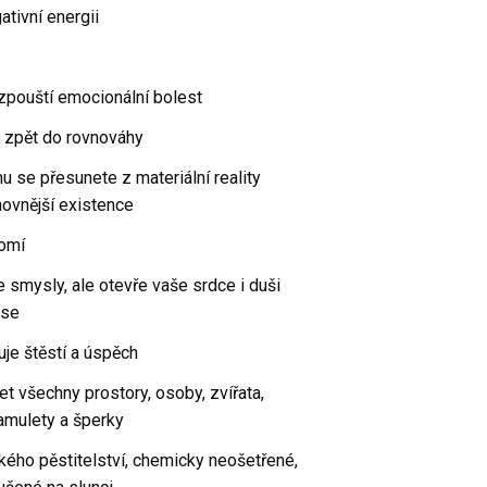
ativní energii
zpouští emocionální bolest
e zpět do rovnováhy
u se přesunete z materiální reality
hovnější existence
domí
e smysly, ale otevře vaše srdce i duši
áse
uje štěstí a úspěch
et všechny prostory, osoby, zvířata,
amulety a šperky
kého pěstitelství, chemicky neošetřené,