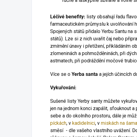
ručně a láskyplně sbírané a volně s
Léčivé benefity:
listy obsahují řadu flav
farmaceutickém průmyslu k uvolňování hle
Spojených států přidalo Yerbu Santu na 
států). Lze si z nich uvařit čaj nebo připr
zmírnění únavy i přetížení, přikládáním o
zlomeninách a pohmožděninách, při dýchac
astmatech, při podráždění močové trubic
Více se o
Yerba santa
a jejích účincích
Vykuřování:
Sušené listy Yerby santy můžete vykuřov
jen na jednom konci zapálit, sfouknout
sebe a do okolního prostoru, dále je můž
píckách
, v
kadidelnici
, v
miskách na šam
směsí - dle vašeho vlastního uvážení. Do