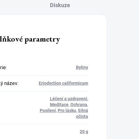
Diskuze
lňkové parametry
rie
:
Byliny
ký název
:
Eriodyction califormicum
Léčení a uzdravení
,
Meditace
,
Ochrana
,
Posílení
,
Pro lásku
,
Silná
očista
20 g