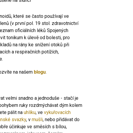
ušené na slunci
onoidů, které se často používají ve
nů (v první pol. 19 stol. zdravotnictví
seznam oficiálních léků Spojených
avit tonikum k úlevě od bolesti, pro
bkladů na rány ke snížení otoků při
ích a respiračních potížích,
e.
 dozvíte na našem
blogu
.
at velmi snadno a jednoduše - stačí je
 a pohybem ruky rozdmýchávat dým kolem
ete pálit na
uhlíku
, ve
vykuřovacích
anské svazky
, v
mušli
, nebo přidávat do
bře účinkuje ve směsích s bílou,