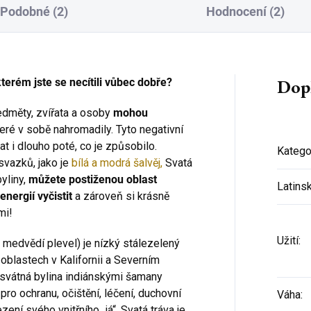
Podobné (2)
Hodnocení (2)
Dop
kterém jste se necítili vůbec dobře?
ředměty, zvířata a osoby
mohou
teré v sobě nahromadily. Tyto negativní
at i dlouho poté, co je způsobilo.
Katego
svazků, jako je
bílá a modrá šalvěj,
Svatá
byliny,
můžete postiženou oblast
Latins
nergií vyčistit
a zároveň si krásně
Přihlaste se k našemu
mi!
newsletteru a
sleva 150 Kč na
první nákup
je Vaše!
Užití
:
 medvědí plevel) je nízký stálezelený
(Sleva platí při objednání nad 800 Kč)
 oblastech v Kalifornii a Severním
posvátná bylina indiánskými šamany
ro ochranu, očištění, léčení, duchovní
Váha
:
ení svého vnitřního „já“. Svatá tráva je