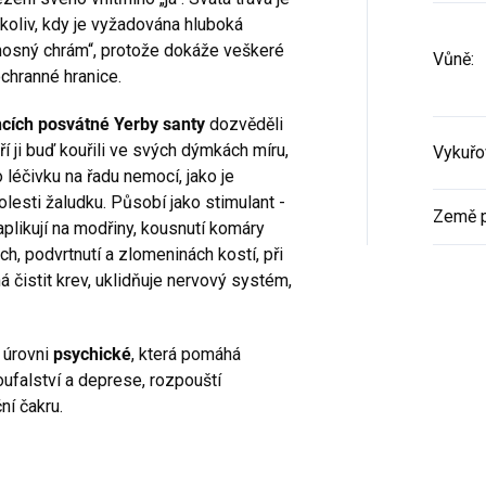
koliv, kdy je vyžadována hluboká
CHCI SLEVU
enosný chrám“, protože dokáže veškeré
Vůně
:
ochranné hranice.
Potvrzením své e-mailové adresy přijímáte
podmínky služby newsletter. Od této chvíle
ncích posvátné Yerby santy
dozvěděli
od nás budete dostávat obchodní
informace zasílané jako součást služby
í ji buď kouřili ve svých dýmkách míru,
Vykuřo
newsletter, v souladu s přiloženými
ko léčivku na řadu nemocí, jako je
podmínkami.
olesti žaludku. Působí jako stimulant -
Podrobný popis toho, jak chráníme a
Země 
zpracováváme Vaše osobní údaje, jakož i
 aplikují na modřiny, kousnutí komáry
informace o Vašich právech naleznete v
h, podvrtnutí a zlomeninách kostí, při
našich podmínkách ochrany
soukromí.
 čistit krev, uklidňuje nervový systém,
Zásady zpracování osobních
údajů
a úrovni
psychické
, která pomáhá
ufalství a deprese, rozpouští
ní čakru.