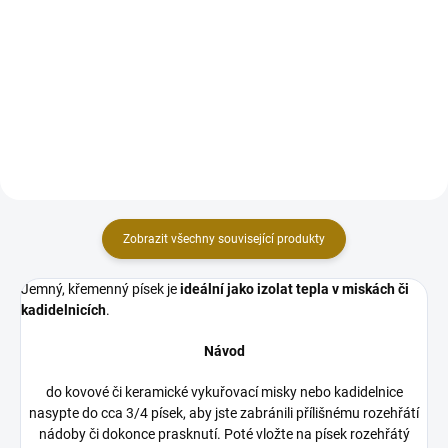
Dračí krev patří spolu s kadidlem
očistné a léčebné účely při
k nejstarším pryskyřicím, které se
vykuřování. Tento přírodní dar,
vykuřovaly k posvátným účelům
extrahovaný z rostliny aloe, je
již v dobách starověku.Toto
známý svou příjemně teplou a...
tajuplné kadidlo vydává při
vykuřování hustý a...
Zobrazit všechny související produkty
Jemný, křemenný písek je
ideální jako izolat tepla v miskách či
kadidelnicích
.
Návod
do kovové či keramické vykuřovací misky nebo kadidelnice
nasypte do cca 3/4 písek, aby jste zabránili přílišnému rozehřátí
nádoby či dokonce prasknutí. Poté vložte na písek rozehřátý