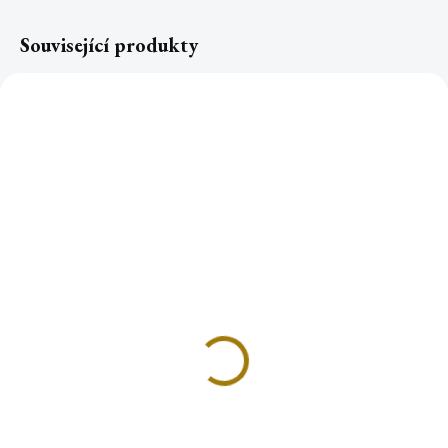
Související produkty
TOP
Aloe kapská
Dračí krev SUMATRA
kousky
69 Kč
83 Kč
Do košíku
Do košíku
Usušená šťáva z Aloe kapské je
ceněným prostředkem pro