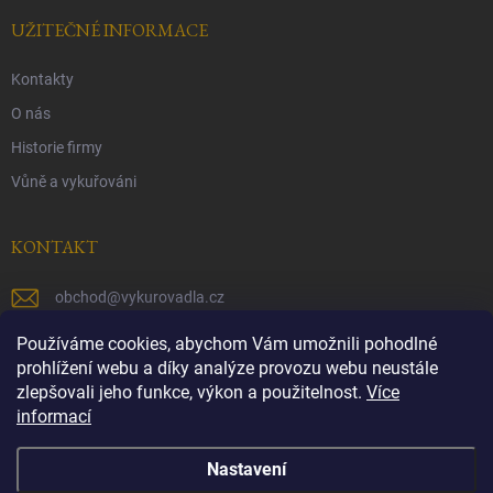
UŽITEČNÉ INFORMACE
Kontakty
O nás
Historie firmy
Vůně a vykuřováni
KONTAKT
obchod
@
vykurovadla.cz
+420 603 149 699
Používáme cookies, abychom Vám umožnili pohodlné
prohlížení webu a díky analýze provozu webu neustále
https://www.facebook.com/vykurovadla.cz/
zlepšovali jeho funkce, výkon a použitelnost.
Více
informací
https://www.instagram.com/vykurovadla.cz/
Nastavení