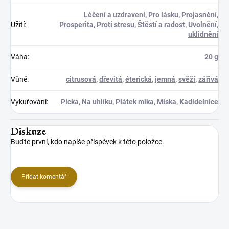
Léčení a uzdravení
,
Pro lásku
,
Projasnění
,
Užití
:
Prosperita
,
Proti stresu
,
Štěstí a radost
,
Uvolnění,
uklidnění
Váha
:
20 g
Vůně
:
citrusová
,
dřevitá
,
éterická
,
jemná
,
svěží
,
zářivá
Vykuřování
:
Pícka
,
Na uhlíku
,
Plátek mika
,
Miska
,
Kadidelnice
Diskuze
Buďte první, kdo napíše příspěvek k této položce.
Přidat komentář