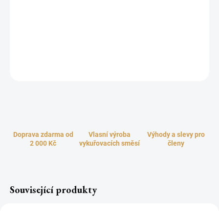
Damarová pryskyřice je jasná, radostná a čistící, s příjemně
svěžími, sladce citrusovými akordy, které při vykuřování uvolňují
do prostoru krásnou, slunečnou energii, plnou radosti, euforie a
chuti do života. Zahání smutek, chmury i deprese. Používá se k
ochraně, léčení a navazuje spojení s bytostmi světla.
ZEPTAT SE
HLÍDAT
Doprava zdarma od
Vlasní výroba
Výhody a slevy pro
2 000 Kč
vykuřovacích směsí
členy
Související produkty