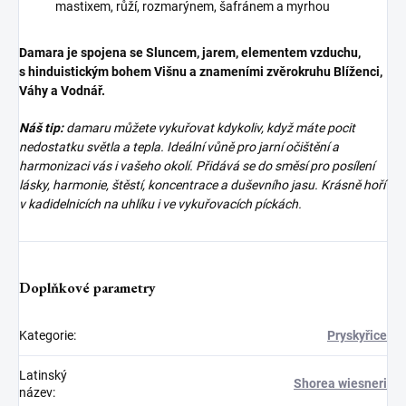
mastixem, růží, rozmarýnem, šafránem a myrhou
Damara je spojena se Sluncem, jarem, elementem vzduchu,
s hinduistickým bohem Višnu a znameními zvěrokruhu Blíženci,
Váhy a Vodnář.
Náš tip:
damaru můžete vykuřovat kdykoliv, když máte pocit
nedostatku světla a tepla. Ideální vůně pro jarní očištění a
harmonizaci vás i vašeho okolí. Přidává se do směsí pro posílení
lásky, harmonie, štěstí, koncentrace a duševního jasu. Krásně hoří
v kadidelnicích na uhlíku i ve vykuřovacích píckách.
Doplňkové parametry
Kategorie
:
Pryskyřice
Latinský
Shorea wiesneri
název
: