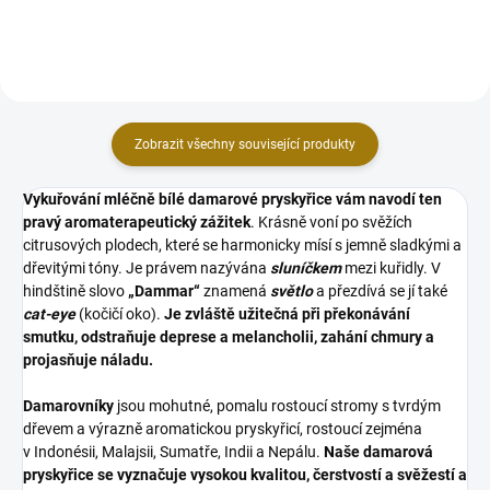
kadidla, vonná dřeva, bylinky a
magických směsí.
směsi...
Zobrazit všechny související produkty
Vykuřování mléčně bílé damarové pryskyřice vám navodí ten
pravý aromaterapeutický zážitek
. Krásně voní po svěžích
citrusových plodech, které se harmonicky mísí s jemně sladkými a
dřevitými tóny. Je právem nazývána
sluníčkem
mezi kuřidly. V
hindštině slovo
„Dammar“
znamená
světlo
a přezdívá se jí také
cat-eye
(kočičí oko).
Je zvláště užitečná při překonávání
smutku, odstraňuje deprese a melancholii, zahání chmury a
projasňuje náladu.
Damarovníky
jsou mohutné, pomalu rostoucí stromy s tvrdým
dřevem a výrazně aromatickou pryskyřicí, rostoucí zejména
v Indonésii, Malajsii, Sumatře, Indii a Nepálu.
Naše damarová
pryskyřice se vyznačuje vysokou kvalitou, čerstvostí a svěžestí a