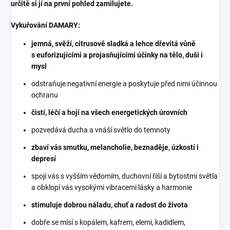
určitě si jí na první pohled zamilujete.
Vykuřování DAMARY:
jemná, svěží, citrusově sladká a lehce dřevitá vůně
s euforizujícími a projasňujícími účinky na tělo, duši i
mysl
odstraňuje negativní energie a poskytuje před nimi účinnou
ochranu
čistí, léčí a hojí na všech energetických úrovních
pozvedává ducha a vnáší světlo do temnoty
zbaví vás smutku, melancholie, beznaděje, úzkostí i
depresí
spojí vás s vyšším vědomím, duchovní říší a bytostmi světla
a obklopí vás vysokými vibracemi lásky a harmonie
stimuluje dobrou náladu, chuť a radost do života
dobře se mísí s kopálem, kafrem, elemi, kadidlem,