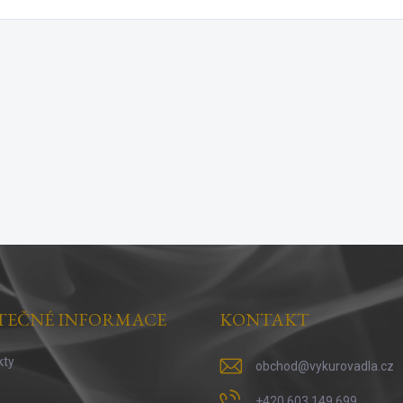
TEČNÉ INFORMACE
KONTAKT
kty
obchod
@
vykurovadla.cz
+420 603 149 699