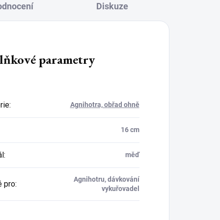
odnocení
Diskuze
lňkové parametry
rie
:
Agnihotra, obřad ohně
16 cm
ál
:
měď
Agnihotru, dávkování
 pro
:
vykuřovadel