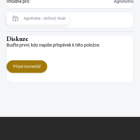
Vhodné pro
:
Agnihotru
Agnihotra - ohňový rituál
Diskuze
Buďte první, kdo napíše příspěvek k této položce.
Přidat komentář
Z
á
p