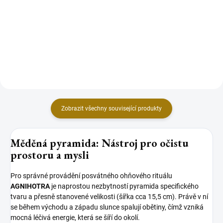
základních manter východu a
nabírání másla Ghi a na
západu Slunce, zde najdete
dávkování vykuřovadel.
mnoho vysoce vibračních. CD
obsahuje...
Zobrazit všechny související produkty
Měděná pyramida: Nástroj pro očistu
prostoru a mysli
Pro správné provádění posvátného ohňového rituálu
AGNIHOTRA
je naprostou nezbytností pyramida specifického
tvaru a přesně stanovené velikosti (šířka cca 15,5 cm). Právě v ní
se během východu a západu slunce spalují obětiny, čímž vzniká
mocná léčivá energie, která se šíří do okolí.