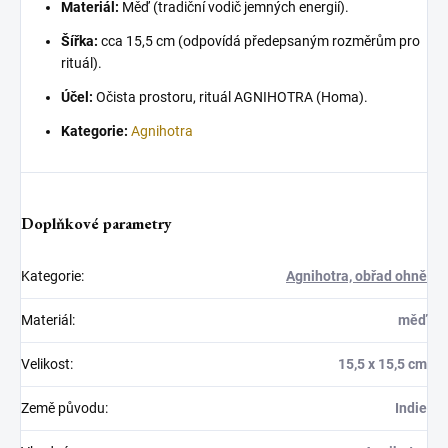
Materiál:
Měď (tradiční vodič jemných energií).
Šířka:
cca 15,5 cm (odpovídá předepsaným rozměrům pro
rituál).
Účel:
Očista prostoru, rituál AGNIHOTRA (Homa).
Kategorie:
Agnihotra
Doplňkové parametry
Kategorie
:
Agnihotra, obřad ohně
Materiál
:
měď
Velikost
:
15,5 x 15,5 cm
Země původu
:
Indie