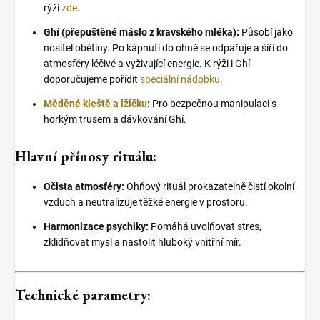
rýži
zde
.
Ghí (přepuštěné máslo z kravského mléka):
Působí jako
nositel obětiny. Po kápnutí do ohně se odpařuje a šíří do
atmosféry léčivé a vyživující energie. K rýži i Ghí
doporučujeme pořídit
speciální nádobku
.
Měděné kleště a lžičku
:
Pro bezpečnou manipulaci s
horkým trusem a dávkování Ghí.
Hlavní přínosy rituálu:
Očista atmosféry:
Ohňový rituál prokazatelně čistí okolní
vzduch a neutralizuje těžké energie v prostoru.
Harmonizace psychiky:
Pomáhá uvolňovat stres,
zklidňovat mysl a nastolit hluboký vnitřní mír.
Technické parametry: