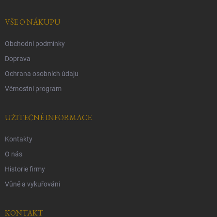
a
t
í
VŠE O NÁKUPU
Obchodní podmínky
Doprava
Ochrana osobních údaju
Věrnostní program
UŽITEČNÉ INFORMACE
Kontakty
O nás
Historie firmy
Vůně a vykuřováni
KONTAKT