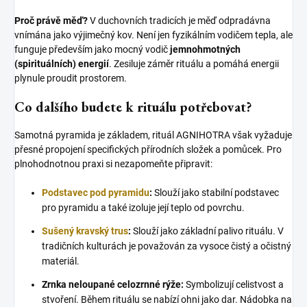
Proč právě měď?
V duchovních tradicích je měď odpradávna
vnímána jako výjimečný kov. Není jen fyzikálním vodičem tepla, ale
funguje především jako mocný vodič
jemnohmotných
(spirituálních) energií
. Zesiluje záměr rituálu a pomáhá energii
plynule proudit prostorem.
Co dalšího budete k rituálu potřebovat?
Samotná pyramida je základem, rituál AGNIHOTRA však vyžaduje
přesné propojení specifických přírodních složek a pomůcek. Pro
plnohodnotnou praxi si nezapomeňte připravit:
Podstavec pod pyramidu
:
Slouží jako stabilní podstavec
pro pyramidu a také izoluje její teplo od povrchu.
Sušený kravský trus
:
Slouží jako základní palivo rituálu. V
tradičních kulturách je považován za vysoce čistý a očistný
materiál.
Zrnka neloupané celozrnné rýže:
Symbolizují celistvost a
stvoření. Během rituálu se nabízí ohni jako dar. Nádobka na