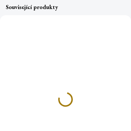
Související produkty
CD mantry pro Agnihotru
Měděná lžíce pro
Agnihotru 16cm
316 Kč
299 Kč
Do košíku
Do košíku
Mantry určené pro ohňový obřad
Agnihotra. Očista atmosféry a
Lžíce vyrobená z mědi je skvělý
lidské psychiky. Kromě
pomocník při Agnihotře, na