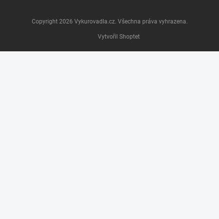
Copyright 2026
Vykurovadla.cz
. Všechna práva vyhrazena.
Vytvořil Shoptet