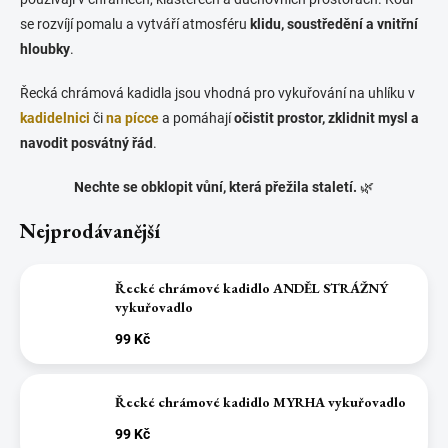
se rozvíjí pomalu a vytváří atmosféru
klidu, soustředění a vnitřní
hloubky
.
Řecká chrámová kadidla jsou vhodná pro vykuřování na uhlíku v
kadidelnici
či
na pícce
a pomáhají
očistit prostor, zklidnit mysl a
navodit posvátný řád
.
Nechte se obklopit vůní, která přežila staletí.
🌿
Nejprodávanější
Řecké chrámové kadidlo ANDĚL STRÁŽNÝ
vykuřovadlo
99 Kč
Řecké chrámové kadidlo MYRHA vykuřovadlo
99 Kč