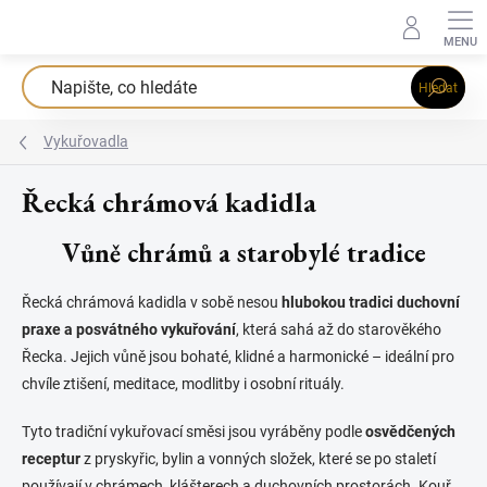
Přejít
na
obsah
Hledat
Vykuřovadla
Řecká chrámová kadidla
Vůně chrámů a starobylé tradice
Řecká chrámová kadidla v sobě nesou
hlubokou tradici duchovní
praxe a posvátného vykuřování
, která sahá až do starověkého
Řecka. Jejich vůně jsou bohaté, klidné a harmonické – ideální pro
chvíle ztišení, meditace, modlitby i osobní rituály.
Tyto tradiční vykuřovací směsi jsou vyráběny podle
osvědčených
receptur
z pryskyřic, bylin a vonných složek, které se po staletí
používají v chrámech, klášterech a duchovních prostorách. Kouř