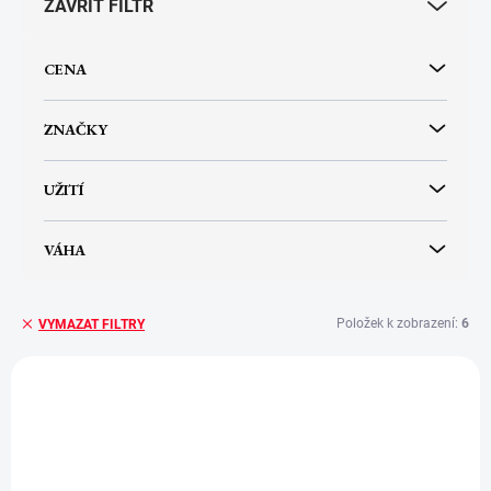
ZAVŘÍT FILTR
o
d
u
CENA
k
t
ů
ZNAČKY
UŽITÍ
VÁHA
Položek k zobrazení:
6
VYMAZAT FILTRY
V
ý
TOP
p
i
s
p