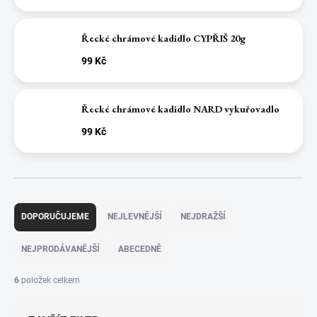
Řecké chrámové kadidlo CYPŘIŠ 20g
99 Kč
Řecké chrámové kadidlo NARD vykuřovadlo
99 Kč
Ř
a
DOPORUČUJEME
NEJLEVNĚJŠÍ
NEJDRAŽŠÍ
z
e
NEJPRODÁVANĚJŠÍ
ABECEDNĚ
n
í
6
položek celkem
p
r