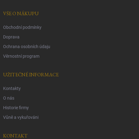
s
t
u
í
VŠE O NÁKUPU
Obchodní podmínky
Doprava
Ochrana osobních údaju
Věrnostní program
UŽITEČNÉ INFORMACE
Kontakty
O nás
Historie firmy
Vůně a vykuřováni
KONTAKT