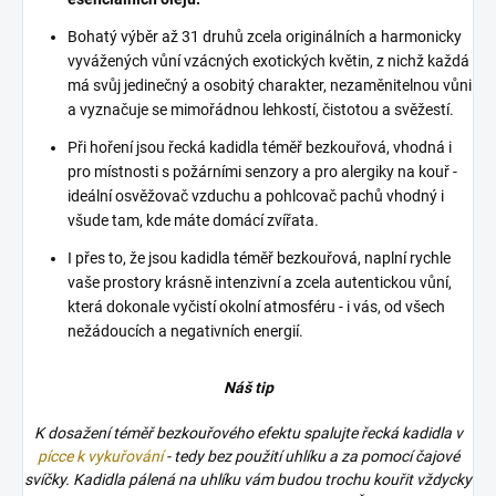
Bohatý výběr až 31 druhů zcela originálních a harmonicky
vyvážených vůní vzácných exotických květin, z nichž každá
má svůj jedinečný a osobitý charakter, nezaměnitelnou vůni
a vyznačuje se mimořádnou lehkostí, čistotou a svěžestí.
Při hoření jsou řecká kadidla téměř bezkouřová, vhodná i
pro místnosti s požárními senzory a pro alergiky na kouř -
ideální osvěžovač vzduchu a pohlcovač pachů vhodný i
všude tam, kde máte domácí zvířata.
I přes to, že jsou kadidla téměř bezkouřová, naplní rychle
vaše prostory krásně intenzivní a zcela autentickou vůní,
která dokonale vyčistí okolní atmosféru - i vás, od všech
nežádoucích a negativních energií.
Náš tip
K dosažení téměř bezkouřového efektu spalujte řecká kadidla v
pícce k vykuřování
- tedy bez použití uhlíku a za pomocí čajové
svíčky. Kadidla pálená na uhlíku vám budou trochu kouřit vždycky