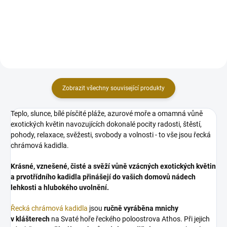
směsí, dřev i bylin. Můžete na...
parafínu, který 100 % vyhoří.
Zobrazit všechny související produkty
Teplo, slunce, bílé písčité pláže, azurové moře a omamná vůně
exotických květin navozujících dokonalé pocity radosti, štěstí,
pohody, relaxace, svěžesti, svobody a volnosti - to vše jsou řecká
chrámová kadidla.
Krásné, vznešené, čisté a svěží vůně vzácných exotických květin
a prvotřídního kadidla přinášejí do vašich domovů nádech
lehkosti a hlubokého uvolnění.
Řecká chrámová kadidla
jsou
ručně vyráběna mnichy
v klášterech
na Svaté hoře řeckého poloostrova Athos. Při jejich