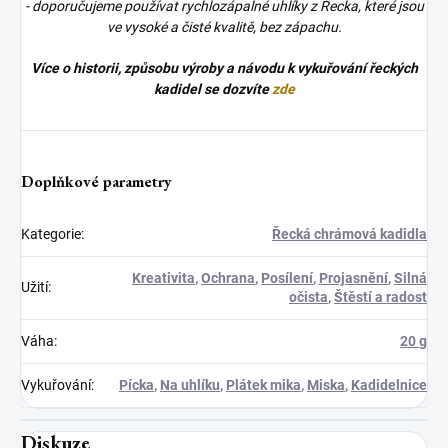
- doporučujeme používat rychlozápalné uhlíky z Řecka, které jsou
ve vysoké a čisté kvalitě, bez zápachu.
Více o historii, způsobu výroby a návodu k vykuřování řeckých
kadidel se dozvíte
zde
Doplňkové parametry
Kategorie
:
Řecká chrámová kadidla
Kreativita
,
Ochrana
,
Posílení
,
Projasnění
,
Silná
Užití
:
očista
,
Štěstí a radost
Váha
:
20 g
Vykuřování
:
Pícka
,
Na uhlíku
,
Plátek mika
,
Miska
,
Kadidelnice
Diskuze