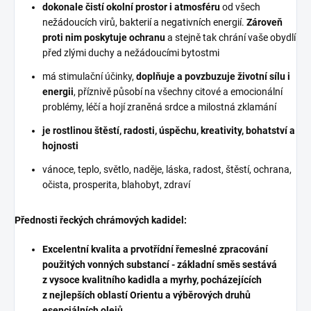
dokonale čistí okolní prostor i atmosféru
od všech
nežádoucích virů, bakterií a negativních energií.
Zároveň
proti nim poskytuje ochranu
a stejně tak chrání vaše obydlí
před zlými duchy a nežádoucími bytostmi
má stimulační účinky,
doplňuje a povzbuzuje životní sílu i
energii
, příznivě působí na všechny citové a emocionální
problémy, léčí a hojí zraněná srdce a milostná zklamání
je rostlinou štěstí, radosti, úspěchu, kreativity, bohatství a
hojnosti
vánoce, teplo, světlo, naděje, láska, radost, štěstí, ochrana,
očista, prosperita, blahobyt, zdraví
Přednosti řeckých chrámových kadidel:
Excelentní kvalita a prvotřídní řemeslné zpracování
použitých vonných substancí - základní směs sestává
z vysoce kvalitního kadidla a myrhy, pocházejících
z nejlepších oblastí Orientu a výběrových druhů
esenciálních olejů.