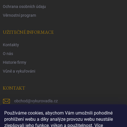
Ochrana osobních údaju
Věrnostní program
UŽITEČNÉ INFORMACE
Kontakty
O nás
Historie firmy
Vůně a vykuřováni
KONTAKT
obchod
@
vykurovadla.cz
+420 603 149 699
Používáme cookies, abychom Vám umožnili pohodlné
prohlížení webu a díky analýze provozu webu neustále
https://www.facebook.com/vykurovadla.cz/
zlepšovali jeho funkce, výkon a použitelnost.
Více