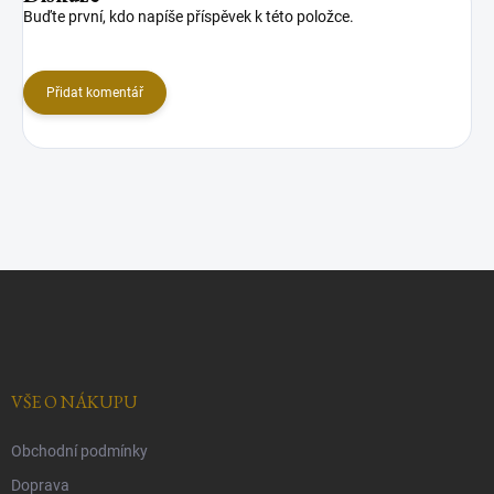
Buďte první, kdo napíše příspěvek k této položce.
Přidat komentář
Z
á
p
a
t
í
VŠE O NÁKUPU
Obchodní podmínky
Doprava