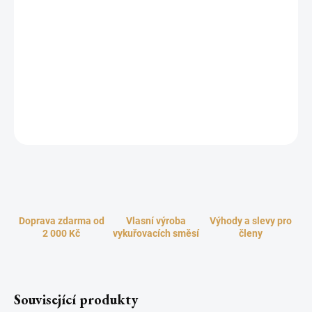
Svůdná vůně skořice, vášnivá a smyslná, intenzivně ženská a
horká jako slunce v exotických zemích, kde se rodí. Skořice se od
pradávna vykuřuje v posvátných chrámech pro ochranu a očistu
prostor od negativních energií. Je oblíbenou vánoční vůní štěstí,
lásky, radosti a domácí pohody. Vykuřování skořicového kadidla
vás skvěle prohřeje na těle i mysli zejména v chladnějším
podzimním a zimním období.
ZEPTAT SE
HLÍDAT
Doprava zdarma od
Vlasní výroba
Výhody a slevy pro
2 000 Kč
vykuřovacích směsí
členy
Související produkty