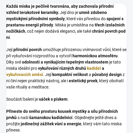
Každá miska je pečlivě tvarována, aby zachovala přírodní
vzhled terakotové keramiky.
Její dno je
umně zdobeno
mystickými přírodními symboly
, které vás přivedou do
spojení s
prastarou energií přírody
. Miska je umístěna na
třech izolačních
nožičkách
, což nejen dodává eleganci, ale také
chrání povrch pod
ní
.
Její
přírodní povrch
umožňuje přirozenou vnímavost vůní, které se
při vykuřování rozprostřou a vytvoří
harmonickou atmosféru
.
Díky své
odolnosti a vynikajícím tepelným vlastnostem
je tato
miska ideální pro
vykuřování různých druhů
kadidel
a
vykuřovacích směsí
. Její
kompaktní velikost
a
půvabný design
z
ní činí nejen praktický nástroj, ale i
estetický prvek
, který obohatí
vaše rituály a meditace.
Součástí balení je
sáček s pískem
.
Přineste do svého prostoru kousek mystiky a sílu přírodních
prvků
s naší
šamanskou kadidelnicí
. Objednejte ještě dnes a
prožijte
jedinečný zážitek vůní a energie
, který vám tato miska
přinese.