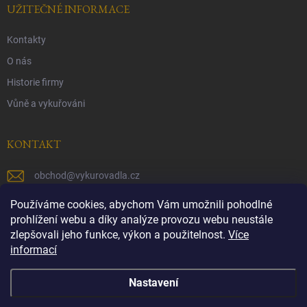
UŽITEČNÉ INFORMACE
Kontakty
O nás
Historie firmy
Vůně a vykuřováni
KONTAKT
obchod
@
vykurovadla.cz
+420 603 149 699
Používáme cookies, abychom Vám umožnili pohodlné
prohlížení webu a díky analýze provozu webu neustále
https://www.facebook.com/vykurovadla.cz/
zlepšovali jeho funkce, výkon a použitelnost.
Více
informací
https://www.instagram.com/vykurovadla.cz/
Nastavení