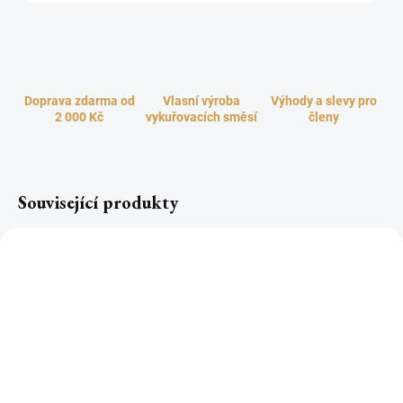
Doprava zdarma od
Vlasní výroba
Výhody a slevy pro
2 000 Kč
vykuřovacích směsí
členy
Související produkty
TOP