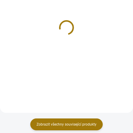
Písek k vykuřování s
Písek k vykuřování s
NEFRITEM 200g
AMETYSTEM 200g
65 Kč
65 Kč
Do košíku
Do košíku
Objevte kouzlo jemného,
Jemný, křemenný písek s
křemenného písku obohaceného
ametystem extra kvality z
nefritem z Afriky, který vnese do
Namíbie. Tento unikátní produkt
vašeho života harmonii a
není jen obyčejným pískem k
pozitivní energii. Tento výjimečný
vykuřování; je to klenot přírody,
produkt není jen vykuřovací...
který přináší hluboké duchovní...
Zobrazit všechny související produkty