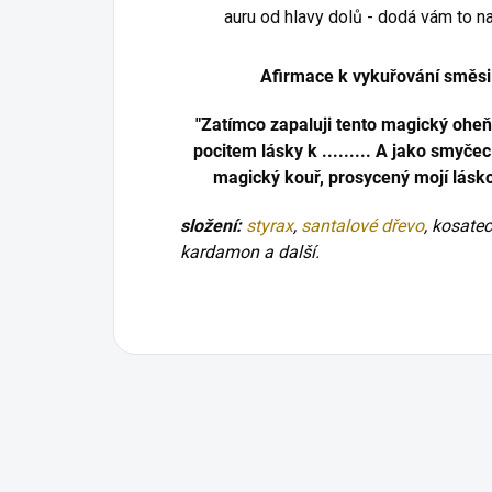
auru od hlavy dolů - dodá vám to na 
Afirmace k vykuřování směsi 
"Zatímco zapaluji tento magický oheň
pocitem lásky k ......... A jako smyče
magický kouř, prosycený mojí láskou
složení:
styrax
,
santalové dřevo
, kosatec
kardamon a další.