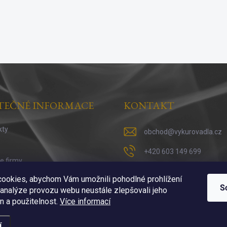
TEČNÉ INFORMACE
KONTAKT
kty
obchod
@
vykurovadla.cz
+420 603 149 699
ie firmy
https://www.facebook.co
 vykuřováni
ookies, abychom Vám umožnili pohodlné prohlížení
S
 analýze provozu webu neustále zlepšovali jeho
https://www.instagram.c
n a použitelnost.
Více informací
í