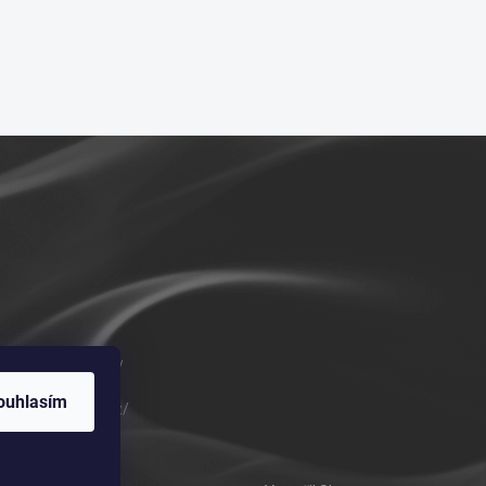
m/vykurovadla.cz/
ouhlasím
om/vykurovadla.cz/