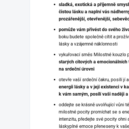
sladká, exotická a příjemně smys
čistou lásku a naplní vás nádherný
prozářenější, otevřenější, sebevě
pomůže vám přivést do svého živo
boku budete společně cítit a prožíva
lásky a vzájemné náklonnosti
vykuřovací směs Milostné kouzlo 
starých citových a emocionálních 
na srdeční úrovni
otevře vaší srdeční čakru, posílí jí
energii lásky a v její existenci v
k vám samým, posílí vaši naději a 
oddejte se krásně uvolňující vůni 
milostné pocity promíchat se s ener
intenzitu, předejte své pocity ohni 
láskyplné emoce přeneseny k vaš