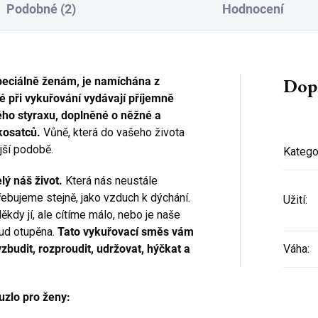
Podobné (2)
Hodnocení
Dop
speciálně ženám, je namíchána z
é při vykuřování vydávají příjemně
kého styraxu, doplněné o něžné a
kosatců.
Vůně, která do vašeho života
ější podobě.
Katego
lý náš život.
Která nás neustále
řebujeme stejně, jako vzduch k dýchání.
Užití
:
ěkdy jí, ale cítíme málo, nebo je naše
kud otupěna.
Tato vykuřovací směs vám
vzbudit, rozproudit, udržovat, hýčkat a
Váha
:
zlo pro ženy: