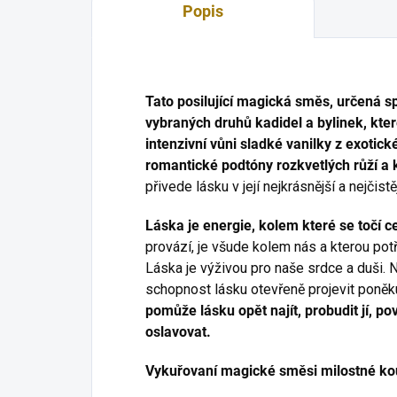
Popis
Tato posilující magická směs, určená 
vybraných druhů kadidel a bylinek, kter
intenzivní vůni sladké vanilky z exotic
romantické podtóny rozkvetlých růží a 
přivede lásku v její nejkrásnější a nejčist
Láska je energie, kolem které se točí ce
provází, je všude kolem nás a kterou pot
Láska je výživou pro naše srdce a duši. N
schopnost lásku otevřeně projevit poně
pomůže lásku opět najít, probudit jí, po
oslavovat.
Vykuřovaní magické směsi milostné kou