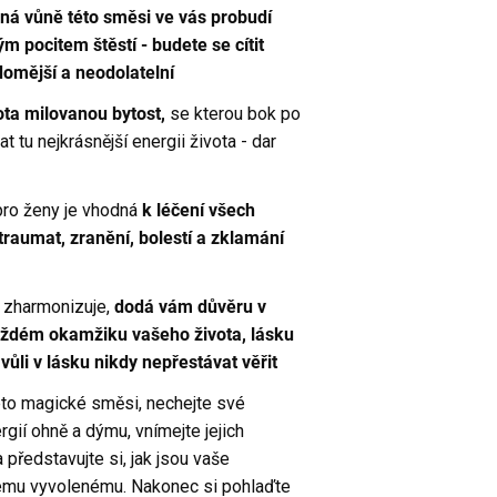
lná vůně této směsi ve vás probudí
m pocitem štěstí - budete se cítit
domější a neodolatelní
ta milovanou bytost,
se kterou bok po
t tu nejkrásnější energii života - dar
pro ženy je vhodná
k léčení všech
traumat, zranění, bolestí a zklamání
 a zharmonizuje,
dodá vám důvěru v
 každém okamžiku vašeho života, lásku
vůli v lásku nikdy nepřestávat věřit
této magické směsi, nechejte své
gií ohně a dýmu, vnímejte jejich
a představujte si, jak jsou vaše
emu vyvolenému. Nakonec si pohlaďte