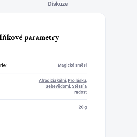
Diskuze
lňkové parametry
rie
:
Magické směsi
Afrodiziakální
,
Pro lásku
,
Sebevědomí
,
Štěstí a
radost
20 g