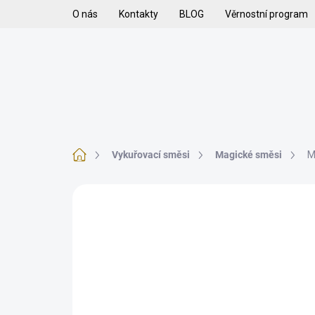
Přejít
O nás
Kontakty
BLOG
Věrnostní program
na
obsah
H
VYKUŘOVADLA
VYKUŘOVACÍ SMĚSI
K
Domů
Vykuřovací směsi
Magické směsi
M
Neohodnoceno
Podrobnosti hodnoce