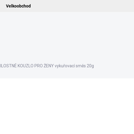
Velkoobchod
ledat
ADIDELNICE
POMŮCKY
VONNÉ TYČINKY
VŮNĚ & ES
ILOSTNÉ KOUZLO PRO ŽENY vykuřovací směs 20g
ní
176 Kč
145,45 Kč bez DPH
Měrná
SKLADEM
cena:
−