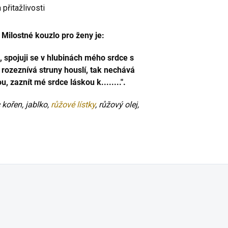
přitažlivosti
Milostné kouzlo pro ženy je:
, spojuji se v hlubinách mého srdce s
c rozeznívá struny houslí, tak nechává
, zaznít mé srdce láskou k........".
 kořen, jablko,
růžové lístky
, růžový olej,