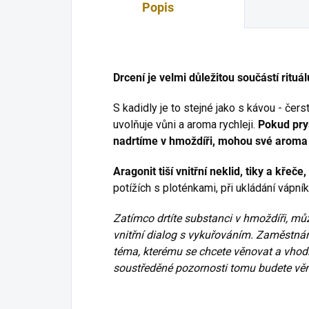
Popis
Drcení je velmi důležitou součástí rituá
S kadidly je to stejné jako s kávou - čer
uvolňuje vůni a aroma rychleji.
Pokud pry
nadrtíme v hmoždíři, mohou své aroma 
Aragonit tiší vnitřní neklid, tiky a křeče
potížích s ploténkami, při ukládání vápník
Zatímco drtíte substanci v hmoždíři, mů
vnitřní dialog s vykuřováním. Zaměstná
téma, kterému se chcete věnovat a vhodn
soustředěné pozornosti tomu budete věno