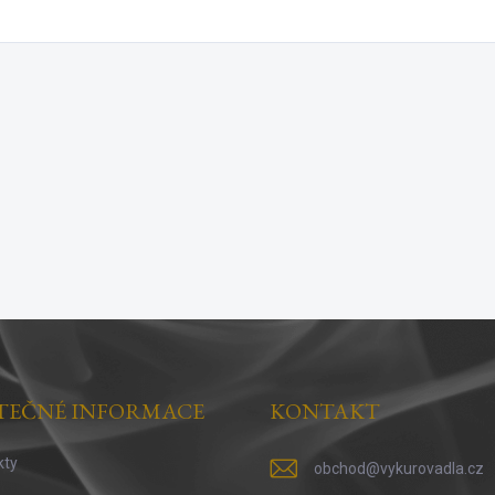
TEČNÉ INFORMACE
KONTAKT
kty
obchod
@
vykurovadla.cz