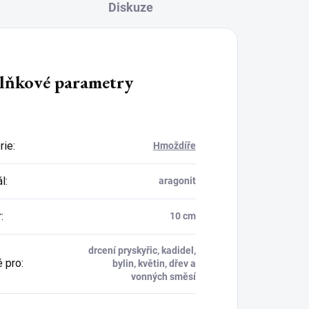
Diskuze
lňkové parametry
rie
:
Hmoždíře
ál
:
aragonit
r
:
10 cm
drcení pryskyřic, kadidel,
 pro
:
bylin, květin, dřev a
vonných směsí