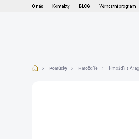
Přejít
O nás
Kontakty
BLOG
Věrnostní program
na
obsah
H
VYKUŘOVADLA
VYKUŘOVACÍ SMĚSI
K
Domů
Pomůcky
Hmoždíře
Hmoždíř z Ara
Neohodnoceno
Podrobnosti hodnoce