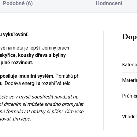
Podobné (6)
Hodnocení
Dop
lu vykuřování.
stvě namletá je lepší. Jemný prach
skyřice, kousky dřeva a byliny
plně rozvinout.
Katego
, posiluje imunitní systém
. Pomáhá při
Materi
u. Dodává energii a rozehřívá tělo.
Průmě
žete se v mysli soustředit navázat na
ni drcením si můžete snadno promyslet
ě formulovat otázky či přání. Čím více
Vhodné
vat, tím lépe.