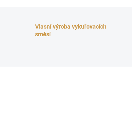
Vlasní výroba vykuřovacích
směsí
TOP