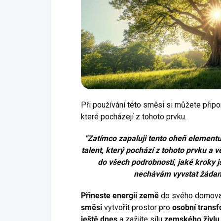
Při používání této směsi si můžete přip
které pocházejí z tohoto prvku.
"Zatímco zapaluji tento oheň element
talent, který pochází z tohoto prvku a vě
do všech podrobností, jaké kroky j
nechávám vyvstat žádan
Přineste energii země
do svého domova
směsi
vytvořit prostor pro
osobní trans
ještě dnes
a zažijte sílu
zemského živlu 