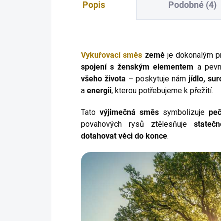
Popis
Podobné (4)
Vykuřovací směs
země
je dokonalým pr
spojení s ženským elementem
a pevný
všeho života
– poskytuje nám
jídlo, su
a
energii
, kterou potřebujeme k přežití.
Tato
výjimečná směs
symbolizuje
peč
povahových rysů ztělesňuje
stateč
dotahovat věci do konce
.