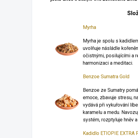
Slo
Myrha
Myrha je spolu s kadidlem 
uvolňuje násládle kořeněn
očistnými, posilujícími a r
harmonizaci a meditaci.
Benzoe Sumatra Gold
Benzoe ze Sumatry pomáhá
emoce, zbavuje stresu, na
vydává při vykuřování líb
karamelu a medu. Navozuj
systém, rozptyluje hněv a 
Kadidlo ETIOPIE EXTRA 