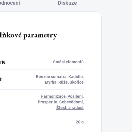
odnocení
Diskuze
lňkové parametry
rie
:
Směsi elementů
Benzoe sumatra, Kadidlo,
í
:
Myrha, Růže, Skořice
Harmonizace
,
Posílení
,
Prosperita
,
Sebevědomí
,
Štěstí a radost
20 g