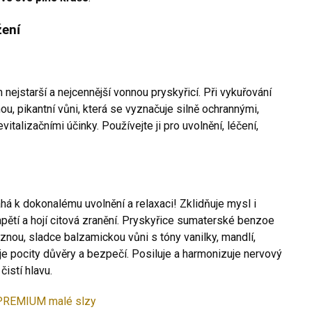
žení
nejstarší a nejcennější vonnou pryskyřicí. Při vykuřování
ou, pikantní vůni, která se vyznačuje silně ochrannými,
evitalizačními účinky. Používejte ji pro uvolnění, léčení,
 k dokonalému uvolnění a relaxaci! Zklidňuje mysl i
pětí a hojí citová zranění. Pryskyřice sumaterské benzoe
eznou, sladce balzamickou vůni s tóny vanilky, mandlí,
e pocity důvěry a bezpečí. Posiluje a harmonizuje nervový
čistí hlavu.
PREMIUM malé slzy