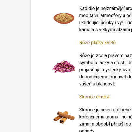
Kadidlo je nejznámější ar
meditační atmosféry a očiš
uklidňující účinky i vy! T
kadidla s velkými slzami 
Růže plátky květů
Růže je zcela právem nazý
symbolů lásky a štěstí. J
projasňuje myšlenky, uvol
doporučujeme přidávat do
vášeň a blahobyt.
Skořice čínská
Skořice je nejen oblíbené
kořeněnému aroma i hojně
zimním období přináší do 
pohody.