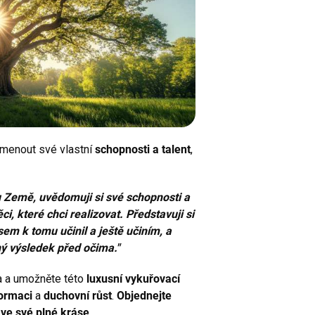
Potvrzením své e-mailové adresy přijímáte
podmínky služby newsletter. Od této chvíle
od nás budete dostávat obchodní
informace zasílané jako součást služby
newsletter, v souladu s přiloženými
podmínkami.
Podrobný popis toho, jak chráníme a
zpracováváme Vaše osobní údaje, jakož i
informace o Vašich právech naleznete v
našich podmínkách ochrany
soukromí.
omenout své vlastní
schopnosti a talent
,
Zásady zpracování osobních
údajů
u Země, uvědomuji si své schopnosti a
ci, které chci realizovat. Představuji si
sem k tomu učinil a ještě učiním, a
ý výsledek před očima."
 a umožněte této
luxusní vykuřovací
formaci
a
duchovní růst
.
Objednejte
ve své plné kráse
.