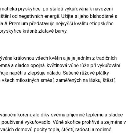
omatická pryskyřice, po staletí vykuřována k navození
tění od negativních energií. Užijte si jeho blahodárné a
řída A Premium představuje nejvyšší kvalitu etiopského
pryskyřice krásně zlatavé barvy.
vána královnou všech květin a je je jedním z tradičních
emná a sladce opojná, květinová vůně růže při vykuřování
ňuje napětí a zlepšuje náladu. Sušené růžové plátky
 všech milostných směsí, zaměřených na lásku, štěstí,
 vánoční koření, ale díky svému příjemně teplému a sladce
 používané vykuřovadlo. Vůně skořice prohřívá a zejména v
vašich domovů pocity tepla, štěstí, radosti a rodinné