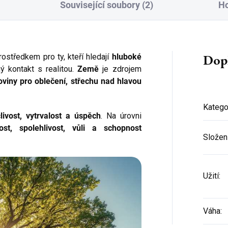
Související soubory (2)
H
Dop
ostředkem pro ty, kteří hledají
hluboké
 kontakt s realitou.
Země
je zdrojem
roviny pro oblečení, střechu nad hlavou
Katego
livost, vytrvalost a úspěch
. Na úrovni
Přihlaste se k našemu
nost, spolehlivost, vůli a schopnost
newsletteru a
sleva 150 Kč na
Složen
první nákup
je Vaše!
(Sleva platí při objednání nad 800 Kč)
Užití
:
Váha
:
CHCI SLEVU