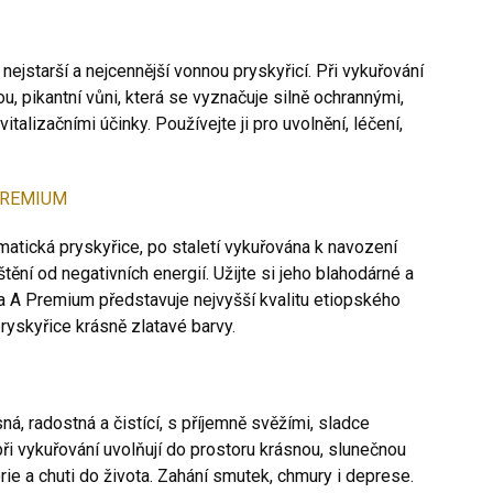
nejstarší a nejcennější vonnou pryskyřicí. Při vykuřování
u, pikantní vůni, která se vyznačuje silně ochrannými,
vitalizačními účinky. Používejte ji pro uvolnění, léčení,
 PREMIUM
matická pryskyřice, po staletí vykuřována k navození
tění od negativních energií. Užijte si jeho blahodárné a
řída A Premium představuje nejvyšší kvalitu etiopského
ryskyřice krásně zlatavé barvy.
ná, radostná a čistící, s příjemně svěžími, sladce
při vykuřování uvolňují do prostoru krásnou, slunečnou
orie a chuti do života. Zahání smutek, chmury i deprese.