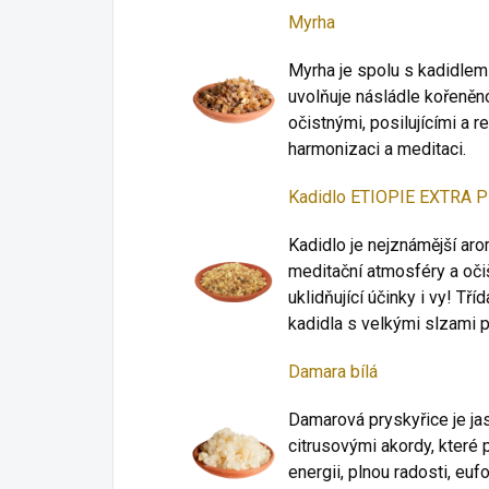
Myrha
Myrha je spolu s kadidlem 
uvolňuje násládle kořeněno
očistnými, posilujícími a re
harmonizaci a meditaci.
Kadidlo ETIOPIE EXTRA
Kadidlo je nejznámější aro
meditační atmosféry a očiš
uklidňující účinky i vy! T
kadidla s velkými slzami p
Damara bílá
Damarová pryskyřice je jas
citrusovými akordy, které 
energii, plnou radosti, euf