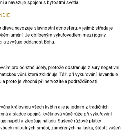
ní a navazuje spojení s bytostmi světla.
NDIE
dřeva navozuje slavnostní atmosféru, v jejímž středu je
ském umění. Je oblíbeným vykuřovadlem mezi jogíny,
i a zvyšuje oddanost Bohu.
vším pro očistné účely, protože odstraňuje z aury negativní
atickou vůni, která zklidňuje. Též, při vykuřování, levandule
u a proto je vhodná při nervozitě a podrážděnosti.
ána královnou všech květin a je je jedním z tradičních
mná a sladce opojná, květinová vůně růže při vykuřování
uje napětí a zlepšuje náladu. Sušené růžové plátky
všech milostných směsí, zaměřených na lásku, štěstí, vášeň