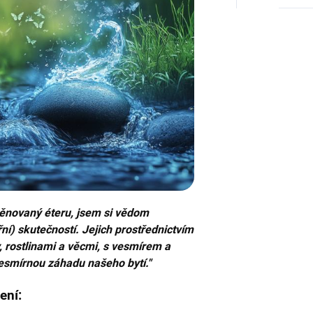
Potvrzením své e-mailové adresy přijímáte
podmínky služby newsletter. Od této chvíle
od nás budete dostávat obchodní
informace zasílané jako součást služby
newsletter, v souladu s přiloženými
podmínkami.
Podrobný popis toho, jak chráníme a
zpracováváme Vaše osobní údaje, jakož i
informace o Vašich právech naleznete v
našich podmínkách ochrany
soukromí.
Zásady zpracování osobních
údajů
věnovaný éteru, jsem si vědom
ní) skutečností. Jejich prostřednictvím
y, rostlinami a věcmi, s vesmírem a
esmírnou záhadu našeho bytí."
ení: