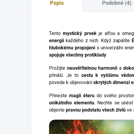
Popis
Podobné (4)
Tento
mystický prvek
je alfou a omeg
energii
každého z nich. Když zapálíte
É
hlubokému propojení
s univerzální ener
spojuje všechny protiklady
.
Prožijte
neuvěřitelnou harmonii
a
doko
přináší. Je to
cesta k vyššímu vědo
povede k objevování
skrytých dimenzí e
Přineste
magii éteru
do svého prostor
unikátního elementu
. Nechte se unés
objevte
pravou podstatu všech živlů
ve s