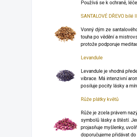
Používá se k ochraně, léče
SANTALOVÉ DŘEVO bílé I
Vonný dým ze santalového 
touha po vědění a mistrov
protože podporuje meditac
Levandule
Levandule je vhodná přede
vibrace. Má intenzivní arom
posiluje pocity lásky a mír
Růže plátky květů
Růže je zcela právem nazýv
symbolů lásky a štěstí. Je
projasňuje myšlenky, uvolň
doporučujeme přidávat do 