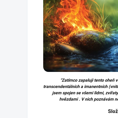
"Zatímco zapaluji tento oheň 
transcendentálních a imanentních (vnitř
jsem spojen se všemi lidmi, zvířat
hvězdami . V nich poznávám n
Slož