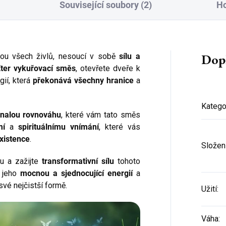
Související soubory (2)
H
Dop
ou všech živlů, nesoucí v sobě
sílu a
ter vykuřovací směs
, otevřete dveře k
gií, která
překonává všechny hranice
a
Katego
nalou rovnováhu
, které vám tato směs
Přihlaste se k našemu
mí
a
spirituálnímu vnímání
, které vás
newsletteru a
sleva 150 Kč na
xistence
.
Složen
první nákup
je Vaše!
u a zažijte
transformativní sílu
tohoto
(Sleva platí při objednání nad 800 Kč)
t jeho
mocnou a sjednocující energií
a
vé nejčistší formě.
Užití
:
Váha
:
CHCI SLEVU