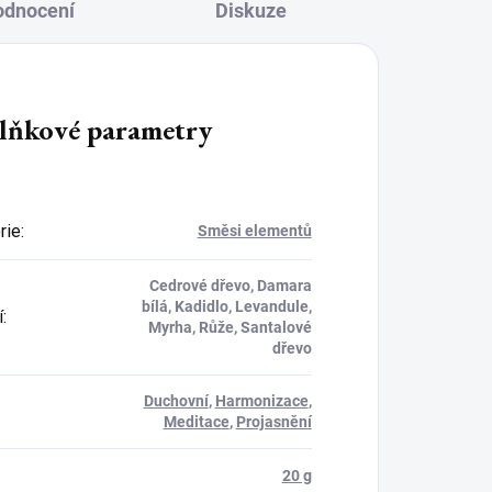
odnocení
Diskuze
lňkové parametry
rie
:
Směsi elementů
Cedrové dřevo, Damara
bílá, Kadidlo, Levandule,
í
:
Myrha, Růže, Santalové
dřevo
Duchovní
,
Harmonizace
,
Meditace
,
Projasnění
20 g