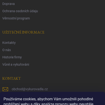
Doprava
Ochrana osobních údaju
Věrnostní program
UŽITEČNÉ INFORMACE
Kontakty
O nás
Historie firmy
Vůně a vykuřováni
KONTAKT
obchod
@
vykurovadla.cz
+420 603 149 699
Používáme cookies, abychom Vám umožnili pohodlné
prohlížení webu a díky analýze provozu webu neustále