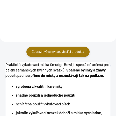
větviček spolu s typickou bílou
silnými očistnými i ochrannými
šalvějí vytvářejí z toho
účinky! Nejposvátnější bylinkou
šamanského svazku nádherný
severoamerických indiánů účinně
voňavý skvost s velmi vysokými...
a rychle vyčistíte sebe i...
Zobrazit všechny související produkty
Praktická vykuřovací miska Smudge Bowl je speciálně určená pro
pálení šamanských bylinných svazků.
Spálené bylinky a žhavý
popel spadnou přímo do misky a nezůstávají tak na podlaze.
vyrobena z kvalitní karemiky
snadné použití a jednoduché použití
není třeba použít vykuřovací písek
jakmile vykuřovací svazek dohoří a miska vychladne,