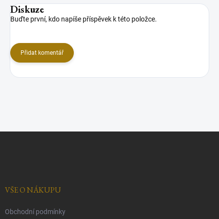
Diskuze
Buďte první, kdo napíše příspěvek k této položce.
Přidat komentář
Z
á
p
a
t
í
VŠE O NÁKUPU
Obchodní podmínky