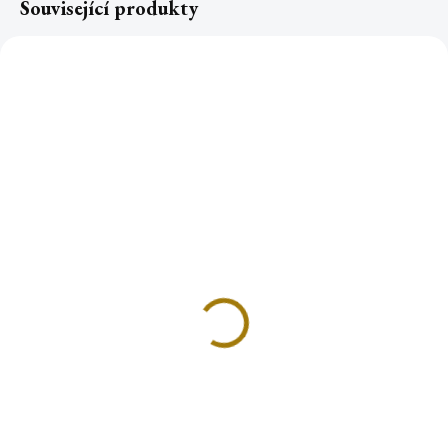
Související produkty
BÍLÁ ŠALVĚJ & CEDR
ŠALVĚJ BÍLÁ šamanský
vykuřovací svazek
vykuřovací svazek velký
195 Kč
299 Kč
Do košíku
Do košíku
Příjemná, prohřívající a sladce
Bílá šalvěj nejznámější a
balzamická vůně cedrových
nejoblíbenější vykuřovadlo se