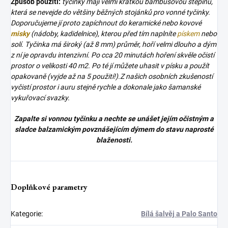
Způsob použití:
tyčinky mají velmi krátkou bambusovou štěpinu,
která se nevejde do většiny běžných stojánků pro vonné tyčinky.
Doporučujeme jí proto zapíchnout do keramické nebo kovové
misky
(nádoby, kadidelnice), kterou před tím naplníte
pískem
nebo
solí. Tyčinka má široký (až 8 mm) průměr, hoří velmi dlouho a dým
z ní je opravdu intenzivní. Po cca 20 minutách hoření skvěle očistí
prostor o velikosti 40 m2. Po té jí můžete uhasit v písku a použít
opakovaně (vyjde až na 5 použití!).Z našich osobních zkušeností
vyčistí prostor i auru stejně rychle a dokonale jako šamanské
vykuřovací svazky.
Zapalte si vonnou tyčinku a nechte se unášet jejím očistným a
sladce balzamickým povznášejícím dýmem do stavu naprosté
blaženosti.
Doplňkové parametry
Kategorie
:
Bílá šalvěj a Palo Santo