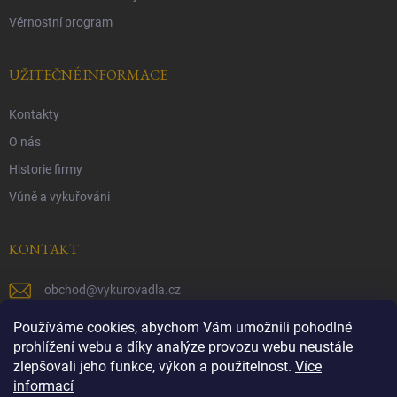
Věrnostní program
UŽITEČNÉ INFORMACE
Kontakty
O nás
Historie firmy
Vůně a vykuřováni
KONTAKT
obchod
@
vykurovadla.cz
+420 603 149 699
Používáme cookies, abychom Vám umožnili pohodlné
prohlížení webu a díky analýze provozu webu neustále
https://www.facebook.com/vykurovadla.cz/
zlepšovali jeho funkce, výkon a použitelnost.
Více
informací
https://www.instagram.com/vykurovadla.cz/