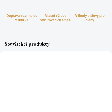
Doprava zdarma od
Vlasní výroba
Výhody a slevy pro
2 000 Kč
vykuřovacích směsí
členy
Související produkty