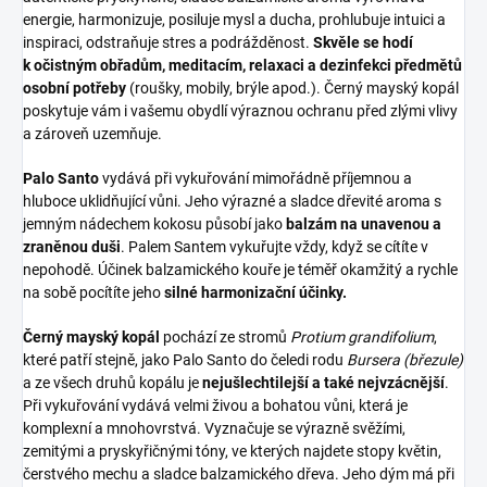
energie, harmonizuje, posiluje mysl a ducha, prohlubuje intuici a
inspiraci, odstraňuje stres a podrážděnost.
Skvěle se hodí
k očistným obřadům, meditacím, relaxaci a dezinfekci předmětů
osobní potřeby
(roušky, mobily, brýle apod.). Černý mayský kopál
poskytuje vám i vašemu obydlí výraznou ochranu před zlými vlivy
a zároveň uzemňuje.
Palo Santo
vydává při vykuřování mimořádně příjemnou a
hluboce uklidňující vůni. Jeho výrazné a sladce dřevité aroma s
jemným nádechem kokosu působí jako
balzám na unavenou a
zraněnou duši
. Palem Santem vykuřujte vždy, když se cítíte v
nepohodě. Účinek balzamického kouře je téměř okamžitý a rychle
na sobě pocítíte jeho
silné harmonizační účinky.
Černý mayský kopál
pochází ze stromů
Protium grandifolium
,
které patří stejně, jako Palo Santo do čeledi rodu
Bursera
(březule)
a ze všech druhů kopálu je
nejušlechtilejší a také nejvzácnější
.
Při vykuřování vydává velmi živou a bohatou vůni, která je
komplexní a mnohovrstvá. Vyznačuje se výrazně svěžími,
zemitými a pryskyřičnými tóny, ve kterých najdete stopy květin,
čerstvého mechu a sladce balzamického dřeva. Jeho dým má při