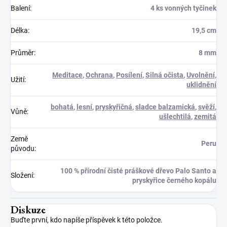
Balení
:
4 ks vonných tyčinek
Délka
:
19,5 cm
Průměr
:
8 mm
Meditace
,
Ochrana
,
Posílení
,
Silná očista
,
Uvolnění,
Užití
:
uklidnění
bohatá
,
lesní
,
pryskyřičná
,
sladce balzamická
,
svěží
,
Vůně
:
ušlechtilá
,
zemitá
Země
Peru
původu
:
100 % přírodní čisté práškové dřevo Palo Santo a
Složení
:
pryskyřice černého kopálu
Diskuze
Buďte první, kdo napíše příspěvek k této položce.