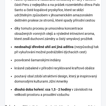
části Peru
z nejlepšího a na prášek rozemletého dřeva Palo
Santo a čisté kopálové pryskyřice, které se sklízí
udržitelným způsobem v jihoamerickém amazonském
deštném pralese ze stromů, které spady přírodní cestou
díky tomuto procesu je umocněna koncentrace
obsažených vonných olejů a výsledné intnezivní aroma,
které zesílí duchovní záměry a čistý smyslový prožitek
neobsahují dřevěné uhlí ani jiná aditiva
(nezpůsobují tak
při vykuřování možné podráždění dýchacích cest)
posvěcené šamanskými indiány
krásně zabalené v přírodní recyklované kraftové obálce
poutavý obal zdobí atraktivní design, který je inspirovaný
domorodými kulturami Jižní Ameriky
dlouhá doba hoření: cca 1,5 - 2 hodiny
v závislosti na
velikosti prostoru a proudění vzduchu