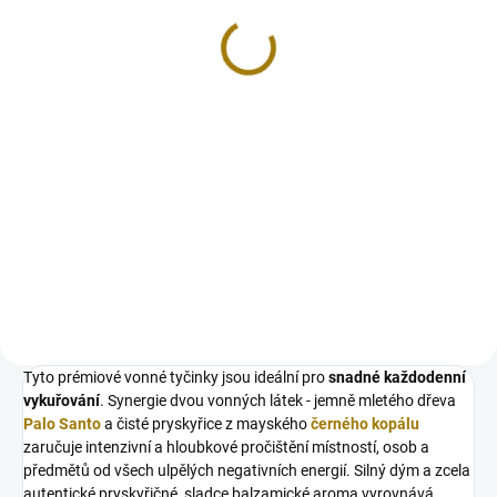
ZLATÝ LIST stojánek na
MANNAS – vykuřovací
vonné tyčinky
věž na vonné tyčinky
JAPONSKO
mangové dřevo
234 Kč
699 Kč
Do košíku
Do košíku
Stojánek na vonné tyčinky Zlatý
Majestátní, vysoký a plný
list je skutečně něčím jiným.
charakteru. VĚŽ MANNAS není
Tento ručně malovaný stojánek z
jen stojánek na vonné tyčinky – je
robustního papírmašé přináší
to výrazný rituální objekt, který si
nádech originality a veselí do
okamžitě vezme svůj prostor a
každé domácnosti. Každý...
promění každé...
Tyto prémiové vonné tyčinky jsou ideální pro
snadné každodenní
vykuřování
. Synergie dvou vonných látek - jemně mletého dřeva
Palo Santo
a čisté pryskyřice z mayského
černého kopálu
zaručuje intenzivní a hloubkové pročištění místností, osob a
předmětů od všech ulpělých negativních energií. Silný dým a zcela
autentické pryskyřičné, sladce balzamické aroma vyrovnává