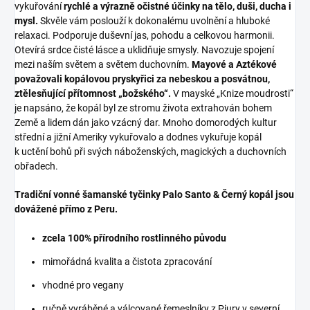
vykuřování
rychlé a výrazně očistné účinky na tělo, duši, ducha i
mysl.
Skvěle vám poslouží k dokonalému uvolnění a hluboké
relaxaci. Podporuje duševní jas, pohodu a celkovou harmonii.
Otevírá srdce čisté lásce a uklidňuje smysly. Navozuje spojení
mezi naším světem a světem duchovním.
Mayové a Aztékové
považovali kopálovou pryskyřici za nebeskou a posvátnou,
ztělesňující přítomnost „božského“.
V mayské „Knize moudrosti“
je napsáno, že kopál byl ze stromu života extrahován bohem
Země a lidem dán jako vzácný dar. Mnoho domorodých kultur
střední a jižní Ameriky vykuřovalo a dodnes vykuřuje kopál
k uctění bohů při svých náboženských, magických a duchovních
obřadech.
Tradiční vonné šamanské tyčinky Palo Santo & Černý kopál jsou
dovážené přímo z Peru.
zcela 100% přírodního rostlinného původu
mimořádná kvalita a čistota zpracování
vhodné pro vegany
ručně vyráběné a válcované řemeslníky z Piury v severní