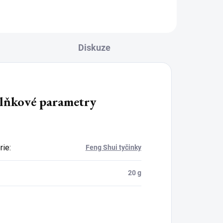
Diskuze
lňkové parametry
rie
:
Feng Shui tyčinky
20 g