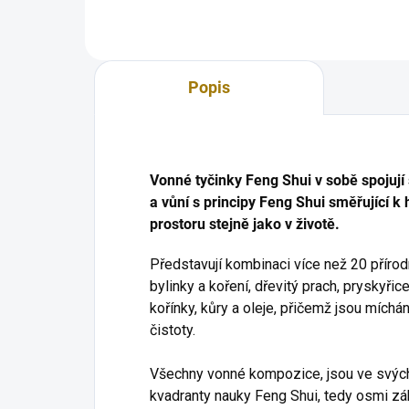
vám umožní...
Popis
Vonné tyčinky Feng Shui v sobě spojují s
a vůní s principy Feng Shui směřující k
prostoru stejně jako v životě.
Představují kombinaci více než 20 přírodn
bylinky a koření, dřevitý prach, pryskyřice
kořínky, kůry a oleje, přičemž jsou mích
čistoty.
Všechny vonné kompozice, jsou ve svých 
kvadranty nauky Feng Shui, tedy osmi zá