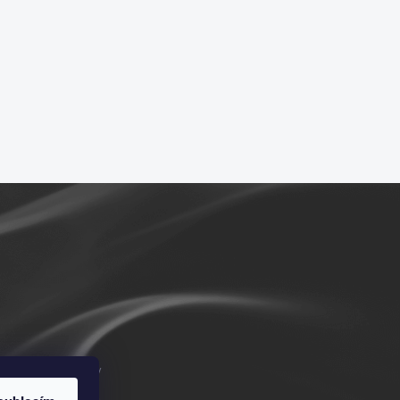
m/vykurovadla.cz/