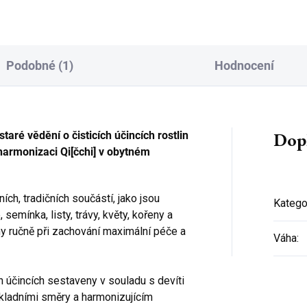
Podobné (1)
Hodnocení
Dop
taré vědění o čisticích účincích rostlin
 harmonizaci Qi[čchi] v obytném
ích, tradičních součástí, jako jsou
Katego
, semínka, listy, trávy, květy, kořeny a
ány ručně při zachování maximální péče a
Váha
:
účincích sestaveny v souladu s devíti
kladními směry a harmonizujícím