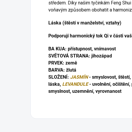
středem. Díky našim tyčinkám Feng Shui s
voňavým způsobem obohatit a harmonizova
Láska (štěstí v manželství, vztahy)
Podporují harmonický tok Qi v části va
BA KUA: přístupnost, vnímavost
SVĚTOVÁ STRANA: jihozápad
PRVEK: země
BARVA: žlutá
SLOŽENÍ:
JASMÍN
- smyslovost, štěstí,
láska,
LEVANDULE
- uvolnění, očištění,
smyslnost, uzemnění, vyrovnanost