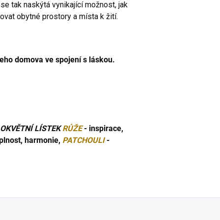
e tak naskýtá vynikající možnost, jak
t obytné prostory a místa k žití.
šeho domova ve spojení s láskou.
OKVĚTNÍ LÍSTEK
RŮŽE
- inspirace,
 plnost, harmonie,
PATCHOULI
-