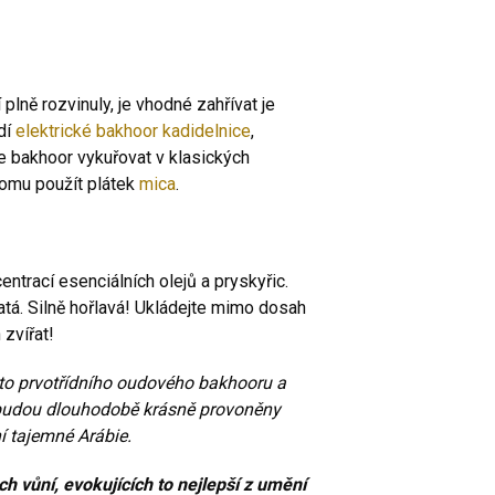
lně rozvinuly, je vhodné zahřívat je
dí
elektrické bakhoor kadidelnice
,
e bakhoor vykuřovat v klasických
tomu použít plátek
mica
.
trací esenciálních olejů a pryskyřic.
atá. Silně hořlavá! Ukládejte mimo dosah
zvířat!
oto prvotřídního oudového bakhooru a
 budou dlouhodobě krásně provoněny
ní tajemné Arábie.
h vůní, evokujících to nejlepší z umění