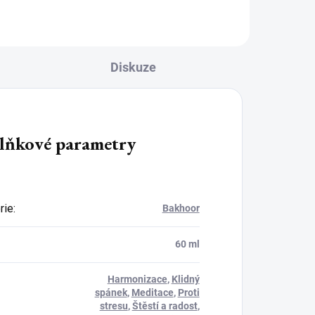
izolační...
Diskuze
lňkové parametry
rie
:
Bakhoor
60 ml
Harmonizace
,
Klidný
spánek
,
Meditace
,
Proti
stresu
,
Štěstí a radost
,