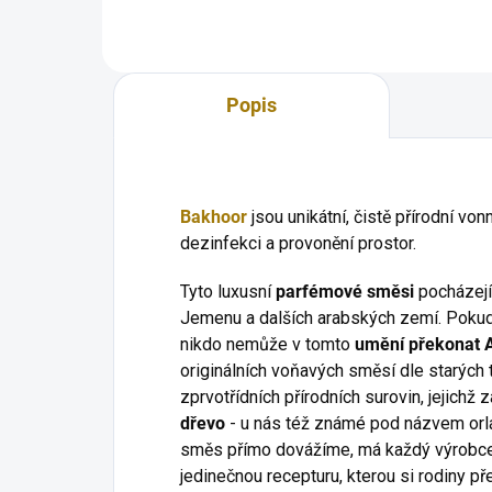
Tibeť
pro...
Popis
Bakhoor
jsou unikátní, čistě přírodní von
dezinfekci a provonění prostor.
Tyto luxusní
parfémové směsi
pocházejí
Jemenu a dalších arabských zemí. Pokud
nikdo nemůže v tomto
umění překonat A
originálních voňavých směsí dle starých t
zprvotřídních přírodních surovin, jejichž
dřevo
- u nás též známé pod názvem orl
směs přímo dovážíme, má každý výrobc
jedinečnou recepturu, kterou si rodiny př