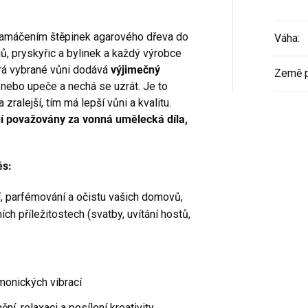
podmínky služby newsletter. Od této chvíle
od nás budete dostávat obchodní
informace zasílané jako součást služby
amáčením štěpinek agarového dřeva do
Váha
:
newsletter, v souladu s přiloženými
jů, pryskyřic a bylinek a každý výrobce
podmínkami.
Podrobný popis toho, jak chráníme a
erá vybrané vůni dodává
výjimečný
Země 
zpracováváme Vaše osobní údaje, jakož i
 nebo upeče a nechá se uzrát. Je to
informace o Vašich právech naleznete v
našich podmínkách ochrany
soukromí.
 zralejší, tím má lepší vůni a kvalitu.
í považovány za vonná umělecká díla,
Zásady zpracování osobních
údajů
ěs:
í, parfémování a očistu vašich domovů,
ních příležitostech (svatby, uvítání hostů,
rmonických vibrací
ění, relaxaci a posílení kreativity