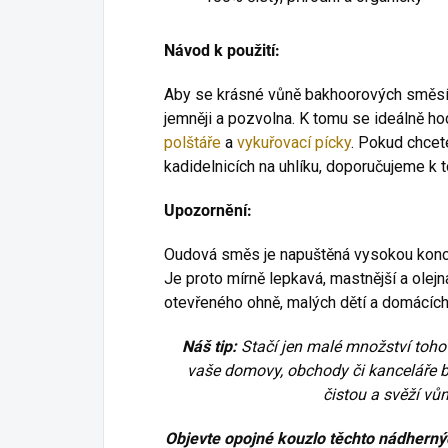
Návod k použití:
Aby se krásné vůně bakhoorových směsí p
jemněji a pozvolna. K tomu se ideálně ho
polštáře
a
vykuřovací pícky
. Pokud chcet
kadidelnicích na uhlíku, doporučujeme k 
Upozornění:
Oudová směs je napuštěná vysokou koncen
Je proto mírně lepkavá, mastnější a olejn
otevřeného ohně, malých dětí a domácích 
Náš tip:
Stačí jen malé množství toh
vaše domovy, obchody či kanceláře
čistou a svěží vů
Objevte opojné kouzlo těchto nádhernýc