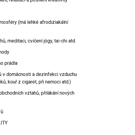
mosféry (má lehké afrodiziakální
, meditaci, cvičení jógy, tai-chi atd.
ohody
ho prádla
hů v domácnosti a dezinfekci vzduchu
čků, kouř z cigaret, při nemoci atd.)
obchodních vztahů, přilákání nových
rů
ITY