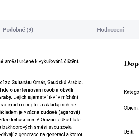
anů. Kadidelnice je vhodná
Podobné (9)
Hodnocení
Dop
né směsi určené k vykuřování, čištění,
Přihlaste se k našemu
newsletteru a
sleva 150 Kč na
první nákup
je Vaše!
cí ze Sultanátu Omán, Saudské Arábie,
(Sleva platí při objednání nad 800 Kč)
 jde
o parfémování osob a obydlí,
Katego
raby.
Jejich tajemství tkví v míchání
radičních receptur a skládajících se
Objem
:
 základem je vzácné
oudové (agarové)
ářka drahocenná. V Ománu, odkud tuto
CHCI SLEVU
e bakhoorových směsí svou
z
cela
Užití
:
edávají z generace na generaci a kterou
Potvrzením své e-mailové adresy přijímáte