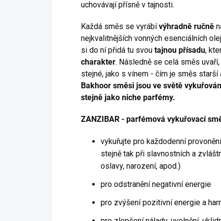
uchovávají přísně v tajnosti.
Každá směs se vyrábí
výhradně ručně
n
nejkvalitnějších vonných esenciálních ole
si do ní přidá tu svou
tajnou přísadu
, kt
charakter
. Následně se celá směs uvaří,
stejné, jako s vínem - čím je směs starší a
Bakhoor směsi jsou ve světě vykuřován
stejně jako niche parfémy.
ZANZIBAR - parfémová vykuřovací sm
vykuřujte pro každodenní provoněn
stejně tak při slavnostních a zvlášt
oslavy, narození, apod.)
pro odstranění negativní energie
pro zvýšení pozitivní energie a ha
pro zlepšení nálady, uvolnění, uklidn