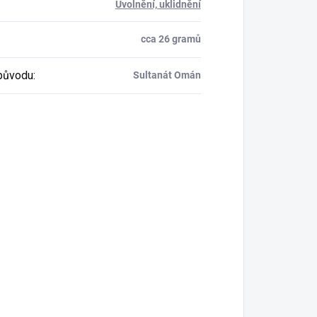
Uvolnění, uklidnění
cca 26 gramů
původu
:
Sultanát Omán