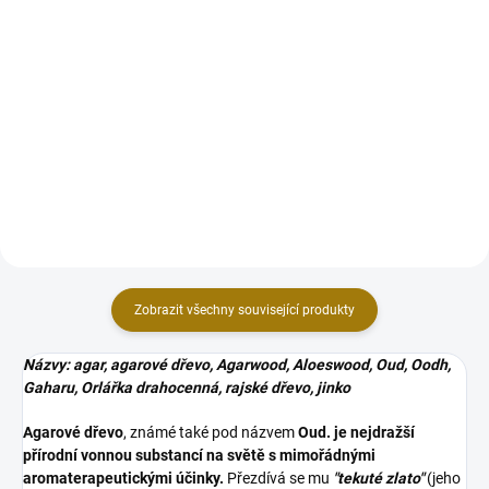
Do košíku
Do košíku
Kvalitní čajová svíčka s
Mica - tenký přírodní plátek slídy
prodlouženou dobou hoření až
se v Japonsku používá k čistému
8hodin. Svíčky jsou vyrobeny z
a jemnému vykuřování vzácných
tvrdého vysoce kvalitního
dřev a bylin za pomocí uhlíku.
parafínu, který 100 % vyhoří.
Slídová destička má vynikající
tepelně izolační...
Zobrazit všechny související produkty
Názvy: agar, agarové dřevo, Agarwood, Aloeswood, Oud, Oodh,
Gaharu, Orlářka drahocenná, rajské dřevo, jinko
Agarové dřevo
, známé také pod názvem
Oud. je nejdražší
přírodní vonnou substancí na světě s mimořádnými
aromaterapeutickými účinky.
Přezdívá se mu
"tekuté zlato"
(jeho