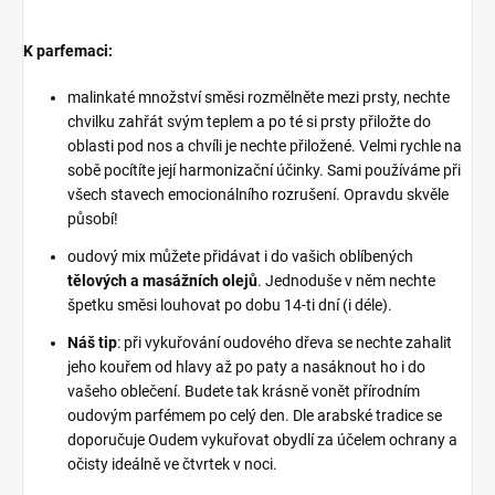
K parfemaci:
malinkaté množství směsi rozmělněte mezi prsty, nechte
chvilku zahřát svým teplem a po té si prsty přiložte do
oblasti pod nos a chvíli je nechte přiložené. Velmi rychle na
sobě pocítíte její harmonizační účinky. Sami používáme při
všech stavech emocionálního rozrušení. Opravdu skvěle
působí!
oudový mix můžete přidávat i do vašich oblíbených
tělových a masážních olejů
. Jednoduše v něm nechte
špetku směsi louhovat po dobu 14-ti dní (i déle).
Náš tip
: při vykuřování oudového dřeva se nechte zahalit
jeho kouřem od hlavy až po paty a nasáknout ho i do
vašeho oblečení. Budete tak krásně vonět přírodním
oudovým parfémem po celý den. Dle arabské tradice se
doporučuje Oudem vykuřovat obydlí za účelem ochrany a
očisty ideálně ve čtvrtek v noci.