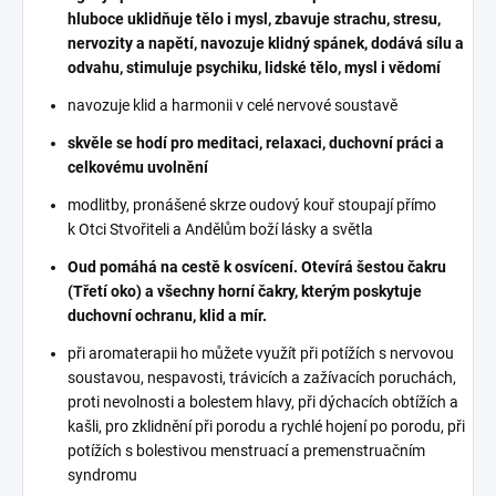
hluboce uklidňuje tělo i mysl, zbavuje strachu, stresu,
nervozity a napětí, navozuje klidný spánek, dodává sílu a
odvahu, stimuluje psychiku, lidské tělo, mysl i vědomí
navozuje klid a harmonii v celé nervové soustavě
skvěle se hodí pro meditaci, relaxaci, duchovní práci a
celkovému uvolnění
modlitby, pronášené skrze oudový kouř stoupají přímo
k Otci Stvořiteli a Andělům boží lásky a světla
Oud pomáhá na cestě k osvícení. Otevírá šestou čakru
(Třetí oko) a všechny horní čakry, kterým poskytuje
duchovní ochranu, klid a mír.
při aromaterapii ho můžete využít při potížích s nervovou
soustavou, nespavosti, trávicích a zažívacích poruchách,
proti nevolnosti a bolestem hlavy, při dýchacích obtížích a
kašli, pro zklidnění při porodu a rychlé hojení po porodu, při
potížích s bolestivou menstruací a premenstruačním
syndromu