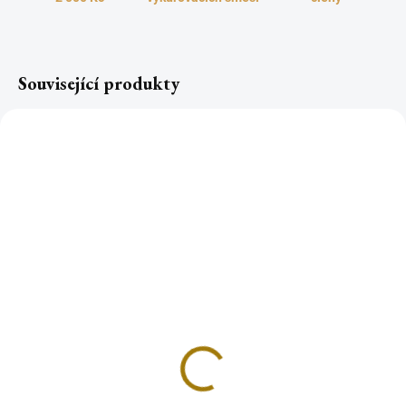
Související produkty
Čajové svíčky 8hodin
Plátek MICA přírodní
hoření, 50ks
slída 2 ks, 6,5x6cm
199 Kč
93 Kč