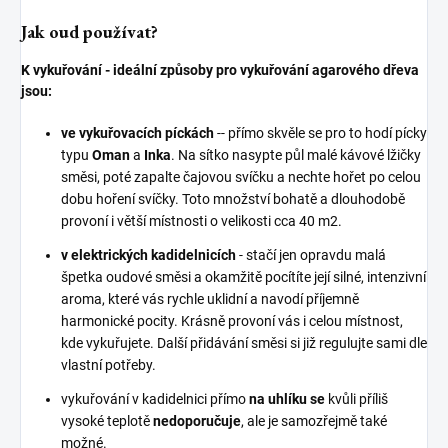
Jak oud používat?
K vykuřování - ideální způsoby pro vykuřování agarového dřeva
jsou:
ve vykuřovacích píckách
-- přímo skvěle se pro to hodí pícky
typu
Oman
a
Inka
. Na sítko nasypte půl malé kávové lžičky
směsi, poté zapalte čajovou svíčku a nechte hořet po celou
dobu hoření svíčky. Toto množství bohatě a dlouhodobě
provoní i větší místnosti o velikosti cca 40 m2.
v elektrických kadidelnicích
- stačí jen opravdu malá
špetka oudové směsi a okamžitě pocítíte její silné, intenzivní
aroma, které vás rychle uklidní a navodí příjemně
harmonické pocity. Krásně provoní vás i celou místnost,
kde vykuřujete. Další přidávání směsi si již regulujte sami dle
vlastní potřeby.
vykuřování v kadidelnici přímo
na uhlíku se
kvůli příliš
vysoké teplotě
nedoporučuje
, ale je samozřejmě také
možné.