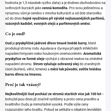
hodnota je 1,5 násobek ryzího zlata) a je dodnes obchodováno na
světových burzách jako
cenná komodita.
Pro svou jedinečnou a
výraznou vůni je ceněno v mnoha kulturách a od dob starověku
až do dnes
hojně využíváno při výrobě nejluxusnějších parfémů,
vzácných kadidel, vonných olejů a parfémových směsí.
Co je oud?
Oud
je
pryskyřičné jádrové dřevo tmavě hnědé barvy
, které
produkují stromy rodu
Aquilaria
a
Gyrinps
při jejich infekčním
napadení hmyzem nebo houbovým onemocněním.
Aromatická
pryskyřice ve formě oleje
vychází z obranné reakce na zmíněné
napadení stromu.
Strom vylučuje ochranný olej
do zraněných
částí (kořenů, větví, kmene) a
mění tak původní, světle hnědou
barvu dřeva na tmavou.
Proč je tak vzácný?
Nejkvalitnější Oud pochází ze stromů starších více jak 100 let
--
bohužel jsou dnes již značně vytěženy a proto cena pravého a
kvalitního Oudu je mimořádně vysoká. Podle výše ceny
rozpoznáte i jeho kvalitu. Pokud se setkáte s nějakým levnějším