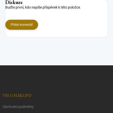
Diskuze
Buďte první, kdo napíše příspěvek k této položce.
Přidat komentář
Z
á
p
a
t
í
VŠE O NÁKUPU
Obchodní podmínky