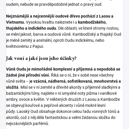
oudem, nebude se pravděpodobně jednat o pravý oud.
Nejznámější a nejcennější oudové dřevo pochází z Laosu a
Vietnamu.
Vysokou kvalitu naleznete i u
kambodžského,
thajského a indického oudu
. Dle oblasti, ve které stromy rostou,
se mění jakost, barva a oudová vůně. Kambodžský a thajský Oud
je méně zemitý a animální, oproti Oudu indickému, nebo
květinovému z Papui.
Jak voní a jaké jsou jeho účinky?
Vůně Oudu je mimořádně komplexní a příjemná a nepodobá se
žádné jiné přírodní vůni.
Říká se o ní, že v sobě nese všechny
vůně světa -- j
e vzácná, nádherná, sofistikovaná, mnohovrstvá a
složitá
. Mísí se v ní zemité a dřevité akordy s příjemně sladkými a
balzamickými tóny, najdete v ní smyslné noty pižma i vanilkové
ambry, ovoce a květin. V některých druzích z Laosu a Kambodže
se objevují kouřové a pepřové akcenty i vůně mokré lesní
půdy. Laoský Oud obsahuje dokonce celou řadu vonných tónů a
akordů, což z něj dělá fantastickou a velmi žádanou složku do
nejvzácnějších parfémů.