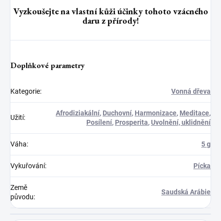
Vyzkoušejte na vlastní kůži účinky tohoto vzácného
daru z přírody!
Doplňkové parametry
Kategorie
:
Vonná dřeva
Afrodiziakální
,
Duchovní
,
Harmonizace
,
Meditace
,
Užití
:
Posílení
,
Prosperita
,
Uvolnění, uklidnění
Váha
:
5 g
Vykuřování
:
Pícka
Země
Saudská Arábie
původu
: