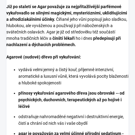
Již po staletí se Agar považuje za nejpřitažlivější parfémové
vykuřovadlo se silnými magickými, mysteriózními, uklidňujícími
a afrodiziakálními účinky.
Číňané jeho vůni popisují jako sladkou,
hlubokou, ale vyváženou a používají ji při náboženských a
svátečních oslavách. Agar je již od středověku též součástí
mnoha tradičních léčiv a
čínští lékaři
ho i dnes
předepisují při
nachlazení a dýchacích problémech.
Agarové (oudové) dřevo při vykuřování:
vydává velmi jemný a čistý kouř, příjemně intenzivní,
aromatické a luxusní vůně, která vyvolává pocity blaženosti
a hluboké spokojenosti
přínosy vykuřování agarového dřeva jsou obrovské -- od
psychických, duchovních, terapeutických až po hojivé i
léčivé
odstraňuje nahromaděné negativní i destruktivní energie,
čistí a chrání od nich vás i vaše obydlí
agar je považován za velmi účinné přírodní sedativum -