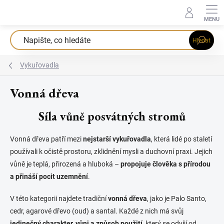
Přejít
na
obsah
Hledat
Vykuřovadla
Vonná dřeva
Síla vůně posvátných stromů
Vonná dřeva patří mezi
nejstarší vykuřovadla
, která lidé po staletí
používali k očistě prostoru, zklidnění mysli a duchovní praxi. Jejich
vůně je teplá, přirozená a hluboká –
propojuje člověka s přírodou
a přináší pocit uzemnění
.
V této kategorii najdete tradiční
vonná dřeva
, jako je Palo Santo,
cedr, agarové dřevo (oud) a santal. Každé z nich má svůj
jedinečný charakter, vůni a způsob použití
, který se odvíjí od