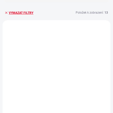
Položek k zobrazení:
13
VYMAZAT FILTRY
V
ý
p
i
s
p
r
o
d
u
k
t
ů