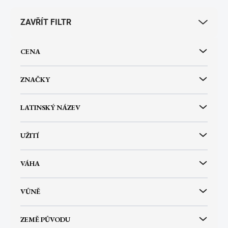
p
r
ZAVŘÍT FILTR
o
d
u
CENA
k
t
ů
ZNAČKY
LATINSKÝ NÁZEV
UŽITÍ
VÁHA
VŮNĚ
ZEMĚ PŮVODU