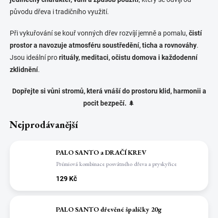
původu dřeva i tradičního využití.
Při vykuřování se kouř vonných dřev rozvíjí jemně a pomalu,
čistí
prostor a navozuje atmosféru soustředění, ticha a rovnováhy
.
Jsou ideální pro
rituály, meditaci, očistu domova i každodenní
zklidnění
.
Dopřejte si vůni stromů, která vnáší do prostoru klid, harmonii a
pocit bezpečí.
🌲
Nejprodávanější
PALO SANTO a DRAČÍ KREV
Prémiová kombinace posvátného dřeva a pryskyřice
129 Kč
PALO SANTO dřevěné špalíčky 20g