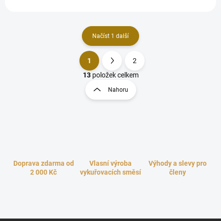
Načíst 1 další
1
2
O
S
v
t
13
položek celkem
l
r
Nahoru
á
á
d
n
a
k
c
o
í
p
v
r
á
v
n
Doprava zdarma od
Vlasní výroba
Výhody a slevy pro
k
í
2 000 Kč
vykuřovacích směsí
členy
y
v
ý
p
i