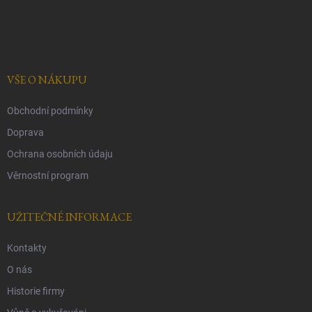
Z
s
u
á
p
a
t
í
VŠE O NÁKUPU
Obchodní podmínky
Doprava
Ochrana osobních údaju
Věrnostní program
UŽITEČNÉ INFORMACE
Kontakty
O nás
Historie firmy