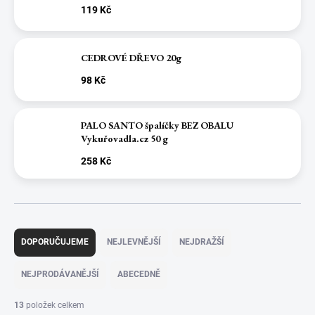
119 Kč
CEDROVÉ DŘEVO 20g
98 Kč
PALO SANTO špalíčky BEZ OBALU
Vykuřovadla.cz 50 g
258 Kč
Ř
a
DOPORUČUJEME
NEJLEVNĚJŠÍ
NEJDRAŽŠÍ
z
e
NEJPRODÁVANĚJŠÍ
ABECEDNĚ
n
í
13
položek celkem