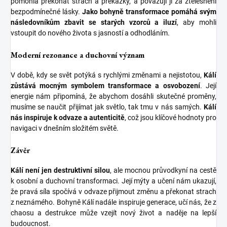
pomohla překonat strach a překážky, a považují ji za ztělesnění
bezpodmínečné lásky.
Jako bohyně transformace pomáhá svým
následovníkům zbavit se starých vzorců a iluzí
, aby mohli
vstoupit do nového života s jasností a odhodláním.
Moderní rezonance a duchovní význam
V době, kdy se svět potýká s rychlými změnami a nejistotou,
Kálí
zůstává mocným symbolem transformace a osvobození
. Její
energie nám připomíná, že abychom dosáhli skutečné proměny,
musíme se naučit přijímat jak světlo, tak tmu v nás samých.
Kálí
nás inspiruje k odvaze a autenticitě
, což jsou klíčové hodnoty pro
navigaci v dnešním složitém světě.
Závěr
Kálí není jen destruktivní silou
, ale mocnou průvodkyní na cestě
k osobní a duchovní transformaci. Její mýty a učení nám ukazují,
že pravá síla spočívá v odvaze přijmout změnu a překonat strach
z neznámého. Bohyně Kálí nadále inspiruje generace, učí nás, že z
chaosu a destrukce může vzejít nový život a naděje na lepší
budoucnost.