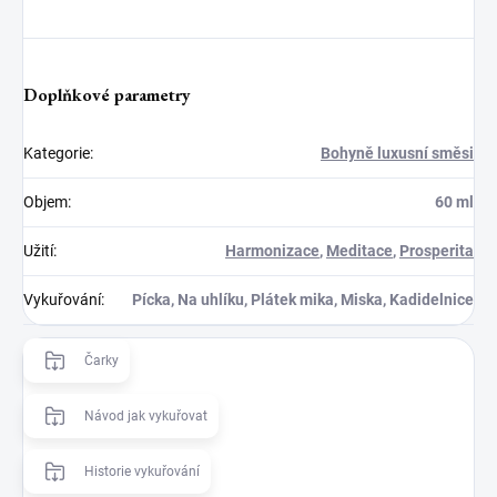
Doplňkové parametry
Kategorie
:
Bohyně luxusní směsi
Objem
:
60 ml
Užití
:
Harmonizace
,
Meditace
,
Prosperita
Vykuřování
:
Pícka, Na uhlíku, Plátek mika, Miska, Kadidelnice
Čarky
Návod jak vykuřovat
Historie vykuřování