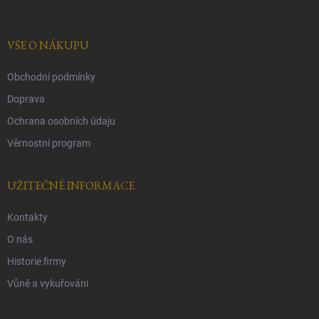
a
t
í
VŠE O NÁKUPU
Obchodní podmínky
Doprava
Ochrana osobních údaju
Věrnostní program
UŽITEČNÉ INFORMACE
Kontakty
O nás
Historie firmy
Vůně a vykuřováni