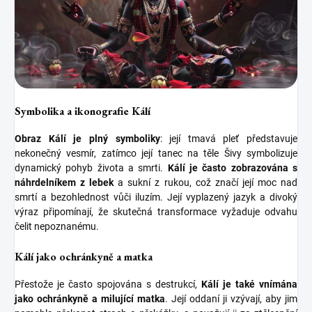
Symbolika a ikonografie Kálí
Obraz Kálí je plný symboliky
: její tmavá pleť představuje
nekonečný vesmír, zatímco její tanec na těle Šivy symbolizuje
dynamický pohyb života a smrti.
Kálí je často zobrazována s
náhrdelníkem z lebek
a sukní z rukou, což značí její moc nad
smrtí a bezohlednost vůči iluzím. Její vyplazený jazyk a divoký
výraz připomínají, že skutečná transformace vyžaduje odvahu
čelit nepoznanému.
Kálí jako ochránkyně a matka
Přestože je často spojována s destrukcí,
Kálí je také vnímána
jako ochránkyně a milující matka
. Její oddaní ji vzývají, aby jim