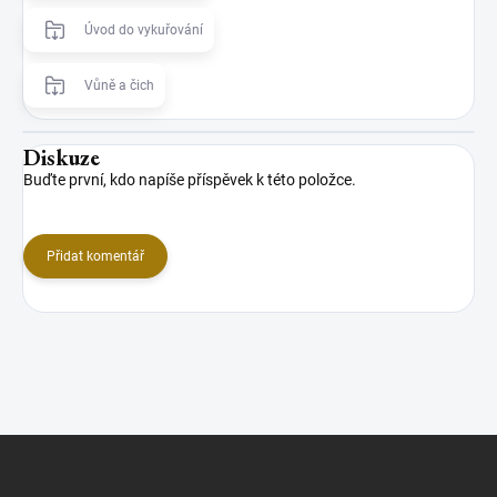
Úvod do vykuřování
Vůně a čich
Diskuze
Buďte první, kdo napíše příspěvek k této položce.
Přidat komentář
Z
á
p