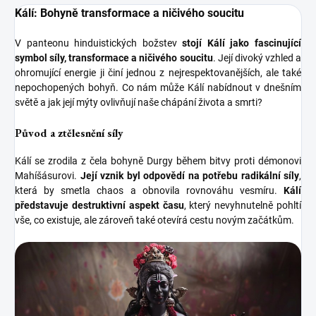
Kálí: Bohyně transformace a ničivého soucitu
V panteonu hinduistických božstev
stojí Kálí jako fascinující
symbol síly, transformace a ničivého soucitu
. Její divoký vzhled a
ohromující energie ji činí jednou z nejrespektovanějších, ale také
nepochopených bohyň. Co nám může Kálí nabídnout v dnešním
světě a jak její mýty ovlivňují naše chápání života a smrti?
Původ a ztělesnění síly
Kálí se zrodila z čela bohyně Durgy během bitvy proti démonovi
Mahíšásurovi.
Její vznik byl odpovědí na potřebu radikální síly
,
která by smetla chaos a obnovila rovnováhu vesmíru.
Kálí
představuje destruktivní aspekt času
, který nevyhnutelně pohltí
vše, co existuje, ale zároveň také otevírá cestu novým začátkům.