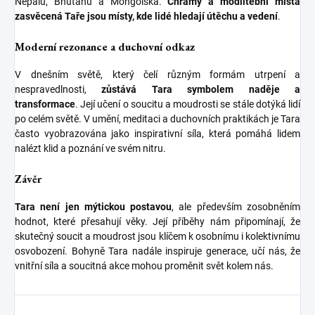
Nepálu, Bhútánu a Mongolska.
Chrámy a modlitební místa
zasvěcená Taře jsou místy, kde lidé hledají útěchu a vedení
.
Moderní rezonance a duchovní odkaz
V dnešním světě, který čelí různým formám utrpení a
nespravedlnosti,
zůstává Tara symbolem naděje a
transformace
. Její učení o soucitu a moudrosti se stále dotýká lidí
po celém světě. V umění, meditaci a duchovních praktikách je Tara
často vyobrazována jako inspirativní síla, která pomáhá lidem
nalézt klid a poznání ve svém nitru.
Závěr
Tara není jen mýtickou postavou
, ale především zosobněním
hodnot, které přesahují věky. Její příběhy nám připomínají, že
skutečný soucit a moudrost jsou klíčem k osobnímu i kolektivnímu
osvobození. Bohyně Tara nadále inspiruje generace, učí nás, že
vnitřní síla a soucitná akce mohou proměnit svět kolem nás.