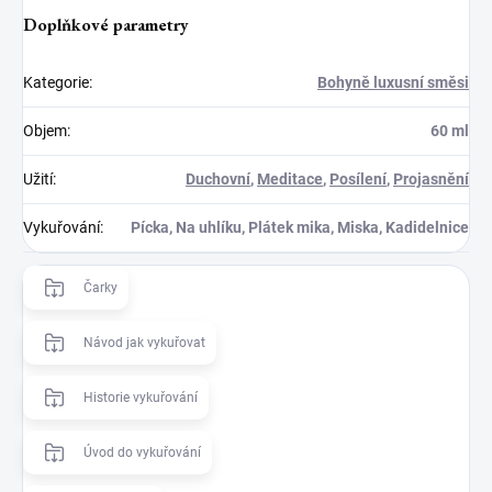
Doplňkové parametry
Kategorie
:
Bohyně luxusní směsi
Objem
:
60 ml
Užití
:
Duchovní
,
Meditace
,
Posílení
,
Projasnění
Vykuřování
:
Pícka, Na uhlíku, Plátek mika, Miska, Kadidelnice
Čarky
Návod jak vykuřovat
Historie vykuřování
Úvod do vykuřování