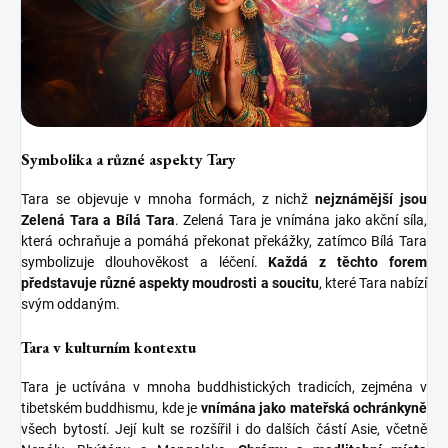
Symbolika a různé aspekty Tary
Tara se objevuje v mnoha formách, z nichž
nejznámější jsou
Zelená Tara a Bílá Tara
. Zelená Tara je vnímána jako akční síla,
která ochraňuje a pomáhá překonat překážky, zatímco Bílá Tara
symbolizuje dlouhověkost a léčení.
Každá z těchto forem
představuje různé aspekty moudrosti a soucitu
, které Tara nabízí
svým oddaným.
Tara v kulturním kontextu
Tara je uctívána v mnoha buddhistických tradicích, zejména v
tibetském buddhismu, kde je
vnímána jako mateřská ochránkyně
všech bytostí. Její kult se rozšířil i do dalších částí Asie, včetně