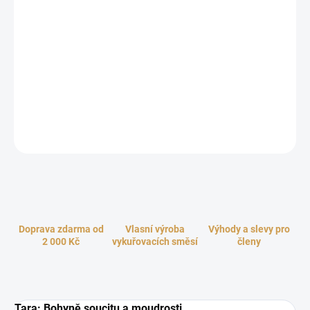
luxusní vykuřovací směsi Bohyně Tara
. Tato směs byla pečlivě
vytvořena, aby vás
naučila propojit vaše fyzické i duchovní já
a
otevřela vás
intuitivnímu vedení
, které je klíčem k vnitřnímu klidu a
pochopení.
Bohyně šesté čakry
, také známá jako třetí oko, vám
ukáže cestu k
rozšířenému vědomí
a
hlubšímu porozumění
světu
kolem vás. Tato směs je obohacena o
vybrané ingredience
, které
podporují
jasnost myšlení
a
vnímání jemné energie
. Jejich vůně
vás zahalí do
mlhy mystiky
a povzbudí
hlubší duchovní prožitek
.
ZEPTAT SE
HLÍDAT
Doprava zdarma od
Vlasní výroba
Výhody a slevy pro
2 000 Kč
vykuřovacích směsí
členy
Tara: Bohyně soucitu a moudrosti