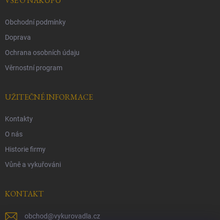
í
VŠE O NÁKUPU
Obchodní podmínky
Doprava
Ochrana osobních údaju
Věrnostní program
UŽITEČNÉ INFORMACE
Kontakty
O nás
Historie firmy
Vůně a vykuřováni
KONTAKT
obchod
@
vykurovadla.cz