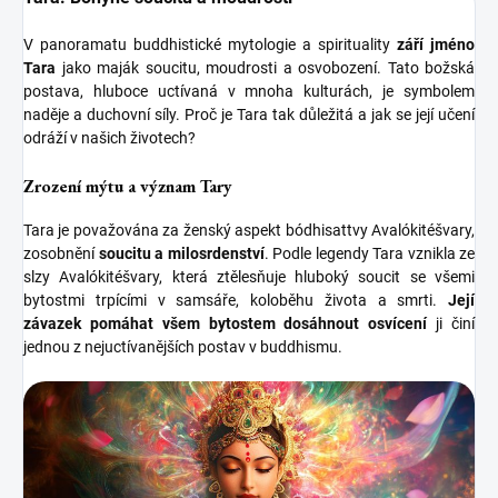
V panoramatu buddhistické mytologie a spirituality
září jméno
Tara
jako maják soucitu, moudrosti a osvobození. Tato božská
postava, hluboce uctívaná v mnoha kulturách, je symbolem
naděje a duchovní síly. Proč je Tara tak důležitá a jak se její učení
odráží v našich životech?
Zrození mýtu a význam Tary
Tara je považována za ženský aspekt bódhisattvy Avalókitéšvary,
zosobnění
soucitu a milosrdenství
. Podle legendy Tara vznikla ze
slzy Avalókitéšvary, která ztělesňuje hluboký soucit se všemi
bytostmi trpícími v samsáře, koloběhu života a smrti.
Její
závazek pomáhat všem bytostem dosáhnout osvícení
ji činí
jednou z nejuctívanějších postav v buddhismu.