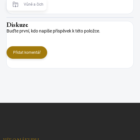
Vůně a čich
Diskuze
Buďte první, kdo napíše příspěvek k této položce.
Přidat komentář
Z
á
p
a
t