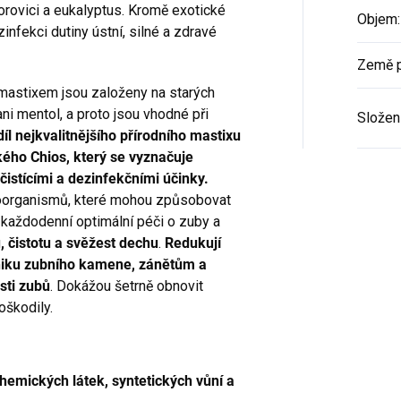
borovici a eukalyptus. Kromě exotické
Objem
:
zinfekci dutiny ústní, silné a zdravé
Země 
mastixem jsou založeny na starých
ni mentol, a proto jsou vhodné při
Složen
íl nejkvalitnějšího přírodního mastixu
kého Chios, který se vyznačuje
čistícími a dezinfekčními účinky.
roorganismů, které mohou způsobovat
o každodenní optimální péči o zuby a
, čistotu a svěžest dechu
.
Redukují
zniku zubního kamene, zánětům a
sti zubů
. Dokážou šetrně obnovit
oškodily.
hemických látek, syntetických vůní a