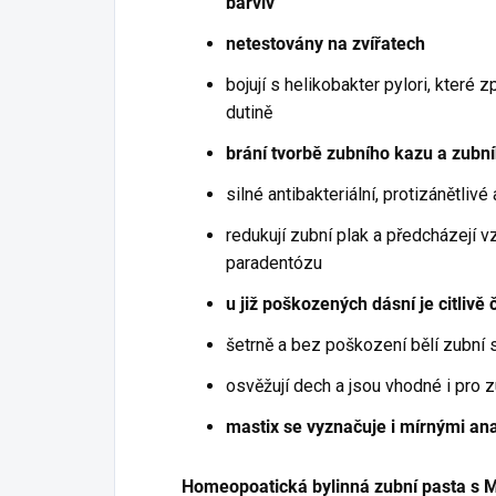
barviv
netestovány na zvířatech
bojují s helikobakter pylori, které 
dutině
brání tvorbě zubního kazu a zub
silné antibakteriální, protizánětliv
redukují zubní plak a předcházejí v
paradentózu
u již poškozených dásní je citlivě či
šetrně a bez poškození bělí zubní 
osvěžují dech a jsou vhodné i pro z
mastix se vyznačuje i mírnými ana
Homeopoatická bylinná zubní pasta