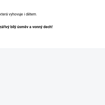
která vyhovuje i dětem.
zářivý bílý úsměv a vonný dech!