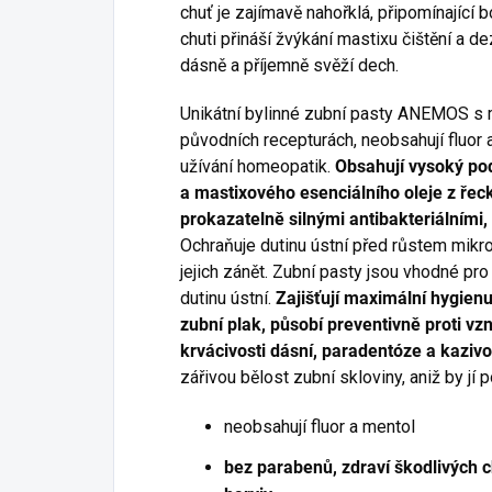
chuť je zajímavě nahořklá, připomínající 
chuti přináší žvýkání mastixu čištění a de
dásně a příjemně svěží dech.
Unikátní bylinné zubní pasty ANEMOS s 
původních recepturách, neobsahují fluor a
užívání homeopatik.
Obsahují vysoký pod
a mastixového esenciálního oleje z řec
prokazatelně silnými antibakteriálními, 
Ochraňuje dutinu ústní před růstem mik
jejich zánět. Zubní pasty jsou vhodné pr
dutinu ústní.
Zajišťují maximální hygienu
zubní plak, působí preventivně proti v
krvácivosti dásní, paradentóze a kazivo
zářivou bělost zubní skloviny, aniž by jí p
neobsahují fluor a mentol
bez parabenů, zdraví škodlivých c