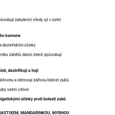
způsobují žaludeční vředy už v ústní
ního kamene
é a dezinfekční účinky
zniku zánětů dásní, které způsobují
stí, dezinfikují a hojí
sklovinu a obnovují zářivou bělost zubů
uby velmi citlivé
lgetickými účinky proti bolesti zubů
 s MASTIXEM, MANDARINKOU, MYRHOU