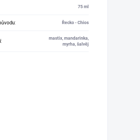
75 ml
původu
:
Řecko - Chios
mastix, mandarinka,
í
:
myrha, šalvěj