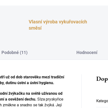
Vlasní výroba vykuřovacích
směsí
Podobné (11)
Hodnocení
Dop
tří už od dob starověku mezi tradiční
by, dutinu ústní a ústní hygienu.
rodní žvýkačku na světě užívanou od
sní a osvěžení dechu.
Slza pryskyřice
Katego
ch změkne a snadno se tak žvýká. Její