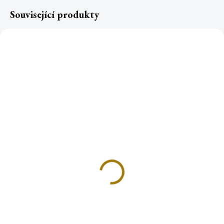
Související produkty
BÍLÁ ŠALVĚJ čakrový
BÍLÁ ŠALVĚJ šamanský
vykuřovací svazek
vykuřovací svazek malý
189 Kč
133 Kč
Do košíku
Do košíku
Vykuřovací svazek s posvátnou
Šalvěj bílá je nejoblíbenější