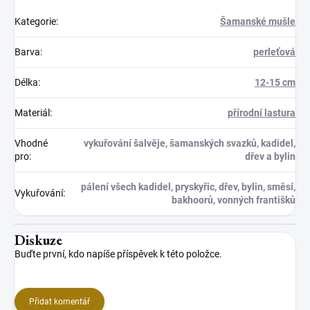
Kategorie
:
Šamanské mušle
Barva
:
perleťová
Délka
:
12-15 cm
Materiál
:
přírodní lastura
Vhodné
vykuřování šalvěje, šamanských svazků, kadidel,
pro
:
dřev a bylin
pálení všech kadidel, pryskyřic, dřev, bylin, směsí,
Vykuřování
:
bakhoorů, vonných františků
Diskuze
Buďte první, kdo napíše příspěvek k této položce.
Přidat komentář