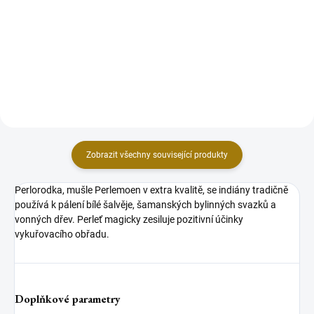
bílou šalvějí a barevnými
očistné vykuřovadlo s řadou
okvětními plátky růží, které
dalších skvělých účinků! Tato
odpovídají každé jednotlivé čakře.
mocná a posvátná bylinka
Vonný dým z tohoto
severoamerických indiánů se
vykuřovacího svazku se skvěle
vyznačuje velmi specifickou
hodí pro...
vůní,...
Zobrazit všechny související produkty
Perlorodka, mušle Perlemoen v extra kvalitě, se indiány tradičně
používá k pálení bílé šalvěje, šamanských bylinných svazků a
vonných dřev. Perleť magicky zesiluje pozitivní účinky
vykuřovacího obřadu.
Doplňkové parametry