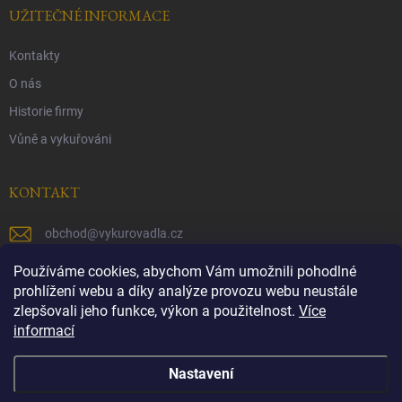
UŽITEČNÉ INFORMACE
Kontakty
O nás
Historie firmy
Vůně a vykuřováni
KONTAKT
obchod
@
vykurovadla.cz
+420 603 149 699
Používáme cookies, abychom Vám umožnili pohodlné
prohlížení webu a díky analýze provozu webu neustále
https://www.facebook.com/vykurovadla.cz/
zlepšovali jeho funkce, výkon a použitelnost.
Více
informací
https://www.instagram.com/vykurovadla.cz/
Nastavení