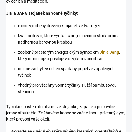
cvičeních a meditacích.
JIN a JANG stojánek na vonné tyčinky:
ručně vyrobený dřevěný stojánek ve tvaru lyže
kvalitní dřevo, které vyniká svou jedinečnou strukturou a
nádhernou barevnou kresbou
zdobený prastarým energetickým symbolem
Jin a Jang
,
který umocňuje a posiluje váš vykuřovací obřad
účinně zachytí všechen spadaný popel ze zapálených
tyčinek
vhodný pro všechny vonné tyčinky s užší bambusovou
štěpinou
Tyčinku umístěte do otvoru ve stojánku, zapalte a po chvilce
jemně sfoukněte. Ze žhavého konce se začne linout příjemný dým,
který provoní vaše okolí.
Ponořte se s námi do světa plného krásných, orientálních a