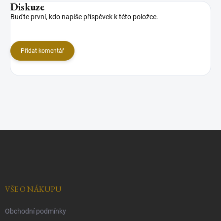
Diskuze
Buďte první, kdo napíše příspěvek k této položce.
Přidat komentář
Z
á
p
a
t
í
VŠE O NÁKUPU
Obchodní podmínky