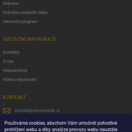
Doprava
Ochrana osobních údaju
Věrnostní program
UŽITEČNÉ INFORMACE
Kontakty
O nás
Historie firmy
Vůně a vykuřováni
KONTAKT
obchod
@
vykurovadla.cz
+420 603 149 699
Používáme cookies, abychom Vám umožnili pohodlné
prohlížení webu a díky analýze provozu webu neustále