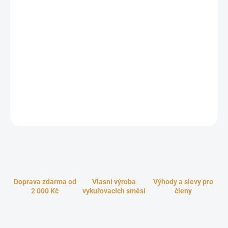
cena:
−
+
Přidat do košíku
Masivní ručně vyráběný stojánek na vonné tyčinky ve tvaru lyže z
kvalitního dřeva, zdobený energetickým symbolem Jin a Jang,
který posiluje a umocňuje váš vykuřovací obřad. Jin-Jang
symbolizuje život, zdraví, harmonii, rovnováhu, dualitu a trvalou
existenci. Když se Jin a Jang nacházejí v rovnováze, je tělo zdravé.
ZEPTAT SE
HLÍDAT
Doprava zdarma od
Vlasní výroba
Výhody a slevy pro
2 000 Kč
vykuřovacích směsí
členy