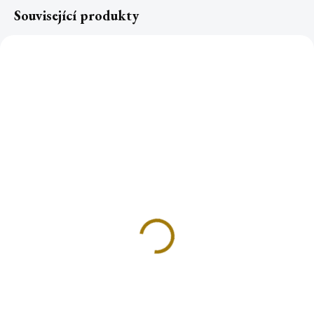
Související produkty
Šamanské vonné tyčinky
Šamanské vonné tyčinky
PALO SANTO a
PALO SANTO
BOROVICE
49 Kč
49 Kč
Do košíku
Do košíku
Bylinné vonné tyčinky z exkluzivní
řady Tribal Soul jsou inspirované
Bylinné vonné tyčinky z exkluzivní