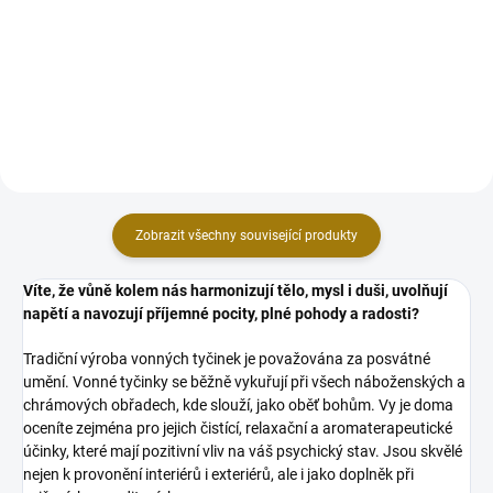
indiánskou obřadní technikou
řady Tribal Soul jsou inspirované
vykuřování posvátnými
indiánskou obřadní technikou
šamanskými svazky. Jedná se o
vykuřování posvátnými
tradiční a velmi mocný...
šamanskými svazky. Jedná se o
tradiční a velmi mocný...
Zobrazit všechny související produkty
Víte, že vůně kolem nás harmonizují tělo, mysl i duši, uvolňují
napětí a navozují příjemné pocity, plné pohody a radosti?
Tradiční výroba vonných tyčinek je považována za posvátné
umění. Vonné tyčinky se běžně vykuřují při všech náboženských a
chrámových obřadech, kde slouží, jako oběť bohům. Vy je doma
oceníte zejména pro jejich čistící, relaxační a aromaterapeutické
účinky, které mají pozitivní vliv na váš psychický stav. Jsou skvělé
nejen k provonění interiérů i exteriérů, ale i jako doplněk při