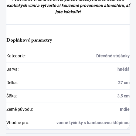
exotických vůní a vytvořte si kouzelně provoněnou atmosféru, ať
jste kdekoliv!
Doplňkové parametry
Kategorie
:
Dřevěné stojánky
Barva
:
hnědá
Délka
:
27 cm
Šířka
:
3,5 cm
Země původu
:
Indie
Vhodné pro
:
vonné tyčinky s bambusovou štěpinou