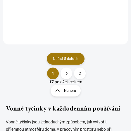
Ručně rolované šamanské indické vonné tyčinky s přírodními extrakty
z bílé šalvěje a posvátného dřeva Palo Santo. Kombinace zemitého
aroma bílé šalvěje s uklidňující sladce...
Načíst 5 dalších
1
2
O
S
v
t
17
položek celkem
l
r
Nahoru
á
á
d
n
a
Vonné tyčinky v každodenním používání
k
c
o
í
p
v
Vonné tyčinky jsou jednoduchým způsobem, jak vytvořit
r
á
příjemnou atmosféru doma, v pracovním prostoru nebo při