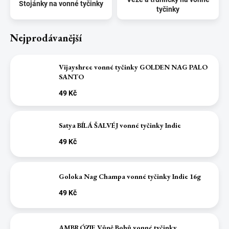
Stojánky na vonné tyčinky
tyčinky
Nejprodávanější
Vijayshree vonné tyčinky GOLDEN NAG PALO
SANTO
49 Kč
Satya BÍLÁ ŠALVÉJ vonné tyčinky Indie
49 Kč
Goloka Nag Champa vonné tyčinky Indie 16g
49 Kč
AMBRÓZIE Vůně Bohů vonné tyčinky