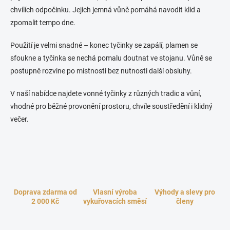
v
n
k
chvílích odpočinku. Jejich jemná vůně pomáhá navodit klid a
í
y
zpomalit tempo dne.
v
ý
Použití je velmi snadné – konec tyčinky se zapálí, plamen se
p
i
sfoukne a tyčinka se nechá pomalu doutnat ve stojanu. Vůně se
s
postupně rozvine po místnosti bez nutnosti další obsluhy.
u
V naší nabídce najdete vonné tyčinky z různých tradic a vůní,
vhodné pro běžné provonění prostoru, chvíle soustředění i klidný
večer.
Doprava zdarma od
Vlasní výroba
Výhody a slevy pro
2 000 Kč
vykuřovacích směsí
členy