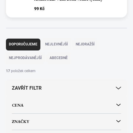
99 Kč
Ř
a
DOPORUČUJEME
NEJLEVNĚJŠÍ
NEJDRAŽŠÍ
z
e
NEJPRODÁVANĚJŠÍ
ABECEDNĚ
n
í
17
položek celkem
p
r
ZAVŘÍT FILTR
o
d
u
CENA
k
t
ů
ZNAČKY