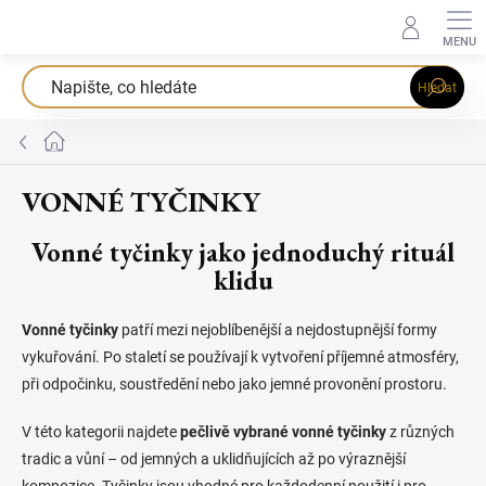
Přejít
na
obsah
Hledat
Domů
VONNÉ TYČINKY
Vonné tyčinky jako jednoduchý rituál
klidu
Vonné tyčinky
patří mezi nejoblíbenější a nejdostupnější formy
vykuřování. Po staletí se používají k vytvoření příjemné atmosféry,
při odpočinku, soustředění nebo jako jemné provonění prostoru.
V této kategorii najdete
pečlivě vybrané vonné tyčinky
z různých
tradic a vůní – od jemných a uklidňujících až po výraznější
kompozice. Tyčinky jsou vhodné pro každodenní použití i pro