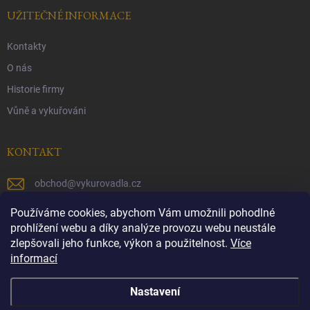
UŽITEČNÉ INFORMACE
Kontakty
O nás
Historie firmy
Vůně a vykuřováni
KONTAKT
obchod
@
vykurovadla.cz
+420 603 149 699
Používáme cookies, abychom Vám umožnili pohodlné
prohlížení webu a díky analýze provozu webu neustále
https://www.facebook.com/vykurovadla.cz/
zlepšovali jeho funkce, výkon a použitelnost.
Více
informací
https://www.instagram.com/vykurovadla.cz/
Nastavení