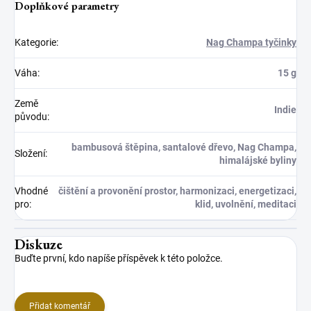
Doplňkové parametry
Kategorie
:
Nag Champa tyčinky
Váha
:
15 g
Země
Indie
původu
:
bambusová štěpina, santalové dřevo, Nag Champa,
Složení
:
himalájské byliny
Vhodné
čištění a provonění prostor, harmonizaci, energetizaci,
pro
:
klid, uvolnění, meditaci
Diskuze
Buďte první, kdo napíše příspěvek k této položce.
Přidat komentář