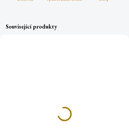
Související produkty
Stojánek na vonné
tyčinky GONDOLA
480 Kč