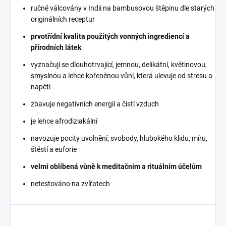
ručně válcovány v Indii na bambusovou štěpinu dle starých
originálních receptur
prvotřídní kvalita použitých vonných ingrediencí a
přírodních látek
vyznačují se dlouhotrvající, jemnou, delikátní, květinovou,
smyslnou a lehce kořeněnou vůní, která ulevuje od stresu a
napětí
zbavuje negativních energií a čistí vzduch
je lehce afrodiziakální
navozuje pocity uvolnění, svobody, hlubokého klidu, míru,
štěstí a euforie
velmi oblíbená vůně k meditačním a rituálním účelům
netestováno na zvířatech