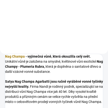
Detail
Představujeme vám stojánek na
vonné tyčinky GONDOLA, který
propojuje estetiku s
funkcionalitou a přináší do
vašeho domova nádech elegance
a klidu. Inspirován ladnými
liniemi...
Nag Champa
- vyjímečná vůně, která okouzlila celý svět.
Unikátní vůně je založena na smyslné, květinové vůni exotické
Nag
Champy - Plumeria Rubra,
která je doplněna o santalové dřevo a
další vzácné vonné substance.
Satya Nag Champa Agarbatti jsou ručně vyráběné vonné tyčinky
nejvyšší kvality.
Firma Nandi je rodinný podnik, specializující se na
distribuci vůní Nag Champa více jak 40 let. Díky vysoké kvaltiě
produktů a příznivým cenám se velice rychle vyšvihla na přední
místo v celosvětovém prodeji vonných tyčinek vůně Nag Champa.