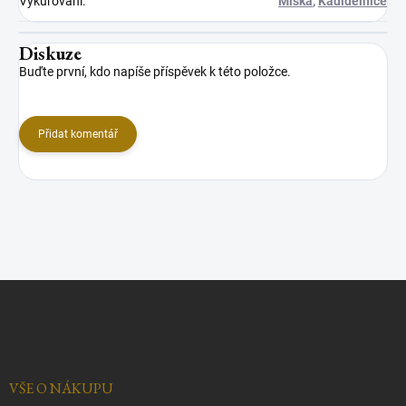
Vykuřování
:
Miska
,
Kadidelnice
Diskuze
Buďte první, kdo napíše příspěvek k této položce.
Přidat komentář
Z
á
p
a
t
í
VŠE O NÁKUPU