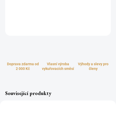
stojánku. Neodbytně sladká vůně, která inspiruje smysly a otevírá
naše srdce. Nechte se okouzlit touto nádhernou vůní a dovolte jí,
aby vás přenesla do světa Orientu, kde čas plyne klidněji a
pomaleji, ve kterém mír, pohodlí a volný čas jsou velmi důležité.
ZEPTAT SE
HLÍDAT
Doprava zdarma od
Vlasní výroba
Výhody a slevy pro
2 000 Kč
vykuřovacích směsí
členy
Související produkty