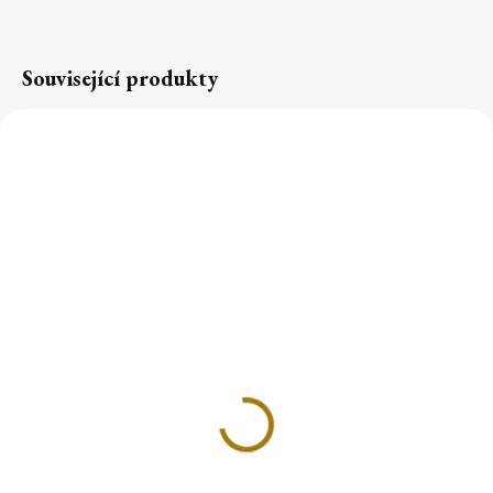
Související produkty
Keramická kadidelnice
ČAKROVÝ stojánek na
SMARAGD
vonné tyčinky
790 Kč
239 Kč
Detail
Do košíku