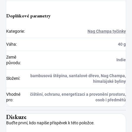
Doplňkové parametry
Kategorie
:
Nag Champa tyčinky
Váha
:
40 g
Země
Indie
původu
:
bambusová štěpina, santalové dřevo, Nag Champa,
Složení
:
himalájské byliny
Vhodné
čištění, ochranu, energetizaci a provonění prostoru,
pro
:
osob i předmětů
Diskuze
Buďte první, kdo napíše příspěvek k této položce.