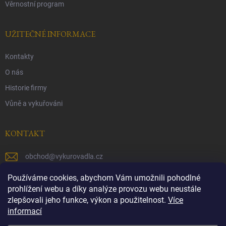
Věrnostní program
UŽITEČNÉ INFORMACE
Kontakty
O nás
Historie firmy
Vůně a vykuřováni
KONTAKT
obchod
@
vykurovadla.cz
+420 603 149 699
Používáme cookies, abychom Vám umožnili pohodlné
prohlížení webu a díky analýze provozu webu neustále
https://www.facebook.com/vykurovadla.cz/
zlepšovali jeho funkce, výkon a použitelnost.
Více
informací
https://www.instagram.com/vykurovadla.cz/