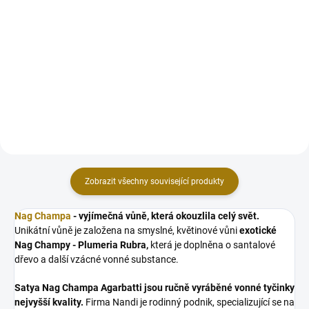
Vykuřovací kadidelnice
Stojánek na vonné tyčinky
SMARAGD v dárkové krabici.
Čakrový je skutečným
Každá kadidelnice je s láskou
mistrovským dílem, které vás
ručně vyrobená.
nadchne svou lehkostí a
barevností. Tento lehký stojánek s
barevnými čakrovými symboly je
navržen...
Zobrazit všechny související produkty
Nag Champa
- vyjímečná vůně, která okouzlila celý svět.
Unikátní vůně je založena na smyslné, květinové vůni
exotické
Nag Champy - Plumeria Rubra,
která je doplněna o santalové
dřevo a další vzácné vonné substance.
Satya Nag Champa Agarbatti jsou ručně vyráběné vonné tyčinky
nejvyšší kvality.
Firma Nandi je rodinný podnik, specializující se na