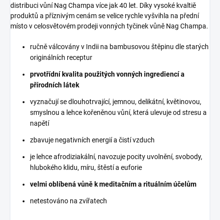
distribuci vůní Nag Champa více jak 40 let. Díky vysoké kvaltiě
produktů a příznivým cenám se velice rychle vyšvihla na přední
místo v celosvětovém prodeji vonných tyčinek vůně Nag Champa.
ručně válcovány v Indii na bambusovou štěpinu dle starých
originálních receptur
prvotřídní kvalita použitých vonných ingrediencí a
přírodních látek
vyznačují se dlouhotrvající, jemnou, delikátní, květinovou,
smyslnou a lehce kořeněnou vůní, která ulevuje od stresu a
napětí
zbavuje negativních energií a čistí vzduch
je lehce afrodiziakální, navozuje pocity uvolnění, svobody,
hlubokého klidu, míru, štěstí a euforie
velmi oblíbená vůně k meditačním a rituálním účelům
netestováno na zvířatech