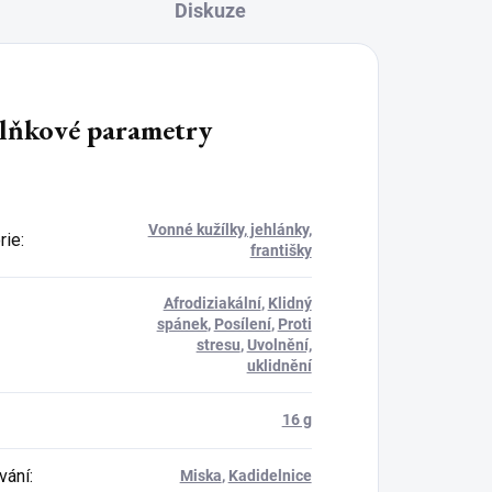
Diskuze
lňkové parametry
Vonné kužílky, jehlánky,
rie
:
františky
Afrodiziakální
,
Klidný
spánek
,
Posílení
,
Proti
stresu
,
Uvolnění,
uklidnění
16 g
vání
:
Miska
,
Kadidelnice