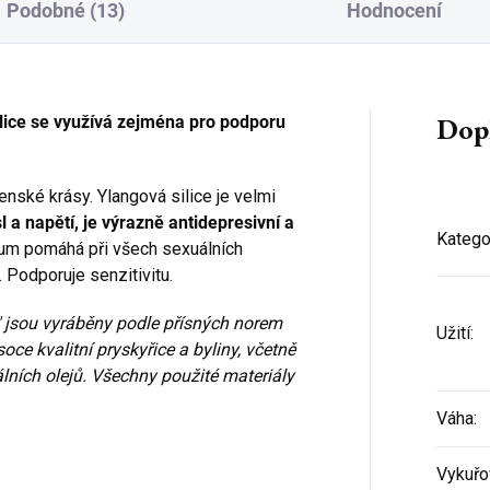
Podobné (13)
Hodnocení
Dop
lice se využívá zejména pro podporu
nské krásy. Ylangová silice je velmi
l a napětí, je výrazně antidepresivní a
Katego
um pomáhá při všech sexuálních
 Podporuje senzitivitu.
" jsou vyráběny podle přísných norem
Užití
:
oce kvalitní pryskyřice a byliny, včetně
lních olejů. Všechny použité materiály
Váha
:
Vykuřo