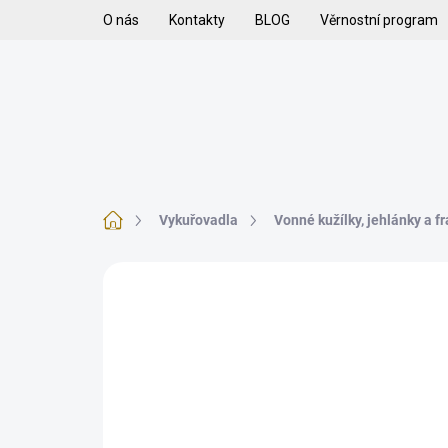
Přejít
O nás
Kontakty
BLOG
Věrnostní program
na
obsah
H
VYKUŘOVADLA
VYKUŘOVACÍ SMĚSI
K
Domů
Vykuřovadla
Vonné kužílky, jehlánky a fr
Neohodnoceno
Podrobnosti hodnoce