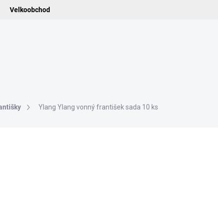
Velkoobchod
ledat
ADIDELNICE
POMŮCKY
VONNÉ TYČINKY
VŮNĚ & ES
antišky
Ylang Ylang vonný františek sada 10 ks
ní
172 Kč
142,15 Kč bez DPH
Měrná
SKLADEM
cena:
−