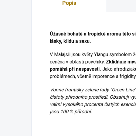
Popis
Úžasně bohaté a tropické aroma této si
lásky, klidu a sexu.
V Malajsii jsou květy Ylangu symbolem že
ceněna v oblasti psychiky.
Zklidňuje mys
pomáhá při nespavosti.
Jako afrodiziak
problémech, včetně impotence a frigidity.
Vonné františky zelené řady "Green Line
čistoty přírodního prostředí. Obsahují vys
velmi vysokého procenta čistých esenciá
jsou 100 % přírodní.