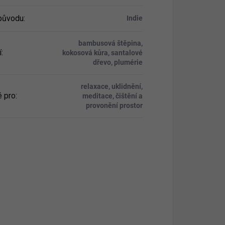
původu
:
Indie
bambusová štěpina,
í
:
kokosová kůra, santalové
dřevo, plumérie
relaxace, uklidnění,
 pro
:
meditace, čištění a
provonění prostor