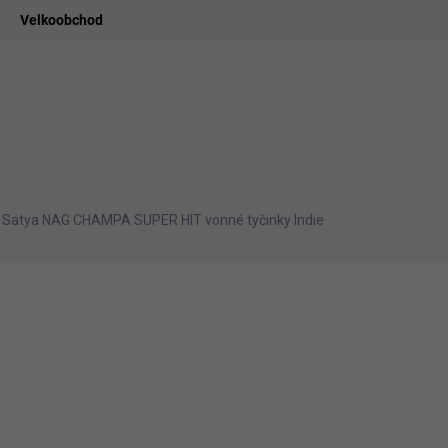
Velkoobchod
ledat
ADIDELNICE
POMŮCKY
VONNÉ TYČINKY
VŮNĚ & ES
Satya NAG CHAMPA SUPER HIT vonné tyčinky Indie
ní
54 Kč
44,63 Kč bez DPH
Měrná
SKLADEM
cena:
−