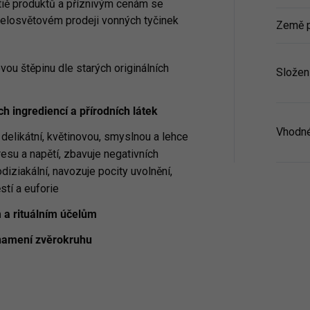
ltiě produktů a příznivým cenám se
 celosvětovém prodeji vonných tyčinek
Země 
ou štěpinu dle starých originálních
Složen
ch ingrediencí a přírodních látek
Vhodné
, delikátní, květinovou, smyslnou a lehce
resu a napětí, zbavuje negativních
odiziakální, navozuje pocity uvolnění,
stí a euforie
 a rituálním účelům
znamení zvěrokruhu