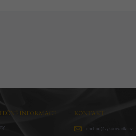
TEČNÉ INFORMACE
KONTAKT
kty
obchod
@
vykurovadla.cz