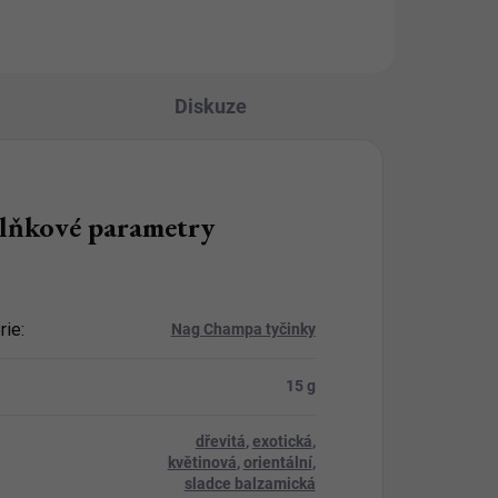
Diskuze
lňkové parametry
rie
:
Nag Champa tyčinky
15 g
dřevitá
,
exotická
,
květinová
,
orientální
,
sladce balzamická