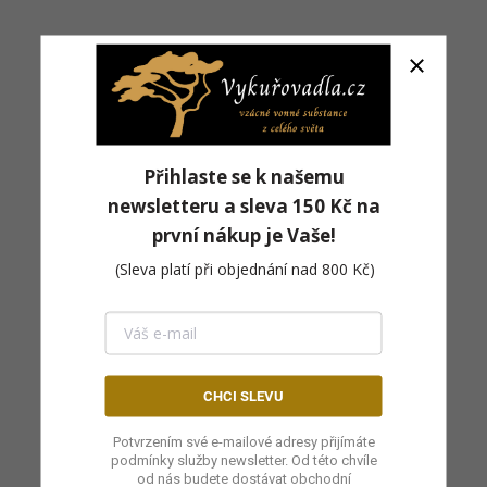
Přihlaste se k našemu
newsletteru a
sleva 150 Kč na
ánek na vonné tyčinky
první nákup
je Vaše!
NDOLA
(Sleva platí při objednání nad 800 Kč)
 Kč
Detail
tavujeme vám stojánek na
 tyčinky GONDOLA, který
CHCI SLEVU
juje estetiku s funkcionalitou a
ší do vašeho domova nádech
Potvrzením své e-mailové adresy přijímáte
nce a klidu. Inspirován ladnými
podmínky služby newsletter. Od této chvíle
...
od nás budete dostávat obchodní