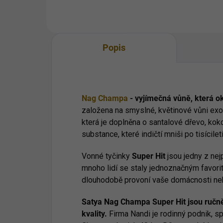
radosti a...
Popis
Nag Champa
- vyjímečná vůně, která ok
založena na smyslné, květinové vůni exo
která je doplněna o santalové dřevo, ko
substance, které indičtí mniši po tisíciletí t
Vonné tyčinky
Super Hit
jsou jedny z nej
mnoho lidí se staly jednoznačným favorite
dlouhodobě provoní vaše domácnosti neb
Satya Nag Champa Super Hit jsou ručně
kvality.
Firma Nandi je rodinný podnik, spe