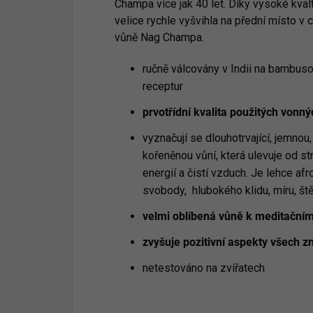
Champa více jak 40 let. Díky vysoké kva
velice rychle vyšvihla na přední místo v
vůně Nag Champa.
ručně válcovány v Indii na bambusov
receptur
prvotřídní kvalita použitých vonný
vyznačují se dlouhotrvající, jemnou
kořeněnou vůní, která ulevuje od st
energií a čistí vzduch. Je lehce afr
svobody, hlubokého klidu, míru, ště
velmi oblíbená vůně k meditačním
zvyšuje pozitivní aspekty všech 
netestováno na zvířatech