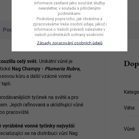
informace zasílané jako součást služby
newsletter, v souladu s přiloženými
podmínkami.
Podrobný popis toho, jak chráníme a
zpracováváme Vaše osobní údaje, jakož i
Podobné (1)
Hodnocení
informace o Vašich právech naleznete v
našich podmínkách ochrany
soukromí.
Zásady zpracování osobních
údajů
Dop
ouzlila celý svět.
Unikátní vůně je
tické
Nag Champy -
Plumeria Rubra
,
kosovou kůru a další vzácné vonné
ajili.
Katego
prodávanějších tyčinek na světě a pro
m. Jejich rafinovaná a uklidňující vůně
Váha
:
o pracoviště.
 vyráběné vonné tyčinky nejvyšší
Vůně
:
cializující se na distribuci vůní Nag