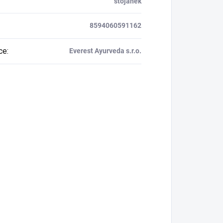
stojánek
8594060591162
ce
:
Everest Ayurveda s.r.o.