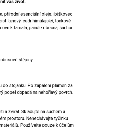
it váš život.
a, přírodní esenciální oleje: ibiškovec
st lajnový, cedr himálajský, tonkové
icovník tamala, pačule obecná, šáchor
mbusové štěpiny
u do stojánku. Po zapálení plamen za
erý popel dopadá na nehořlavý povrch.
 a zvířat. Skladujte na suchém a
ném prostoru. Nenechávejte tyčinku
 materiálů. Používejte pouze k účelům