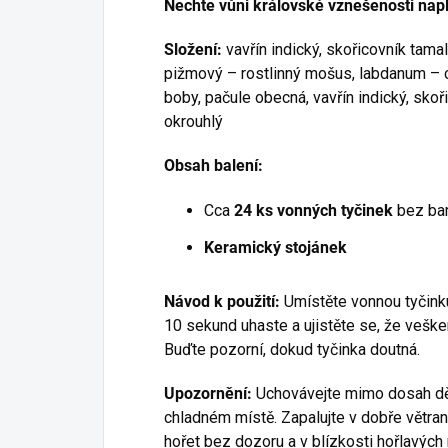
Nechte vůni královské vznešenosti napln
Složení:
vavřín indický, skořicovník tamal
pižmový – rostlinný mošus, labdanum – ci
boby, pačule obecná, vavřín indický, skoř
okrouhlý
Obsah balení:
Cca
24 ks vonných tyčinek
bez ba
Keramický stojánek
Návod k použití:
Umístěte vonnou tyčink
10 sekund uhaste a ujistěte se, že vešk
Buďte pozorní, dokud tyčinka doutná.
Upozornění:
Uchovávejte mimo dosah dětí
chladném místě. Zapalujte v dobře větra
hořet bez dozoru a v blízkosti hořlavých