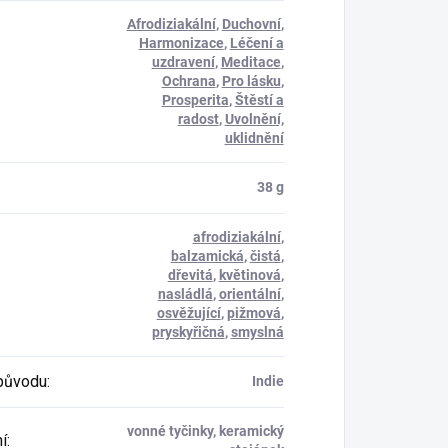
Afrodiziakální
,
Duchovní
,
Harmonizace
,
Léčení a
uzdravení
,
Meditace
,
Ochrana
,
Pro lásku
,
Prosperita
,
Štěstí a
radost
,
Uvolnění,
uklidnění
38 g
afrodiziakální
,
balzamická
,
čistá
,
dřevitá
,
květinová
,
nasládlá
,
orientální
,
osvěžující
,
pižmová
,
pryskyřičná
,
smyslná
původu
:
Indie
vonné tyčinky, keramický
í
: