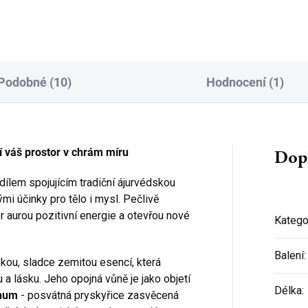
ho černého mramoru, je ideální
žely i...
Podobné (10)
Hodnocení (1)
Dop
í váš prostor v chrám míru
Přihlaste se k našemu
newsletteru a
sleva 150 Kč na
ílem spojujícím tradiční ájurvédskou
první nákup
je Vaše!
i účinky pro tělo i mysl. Pečlivě
(Sleva platí při objednání nad 800 Kč)
r aurou pozitivní energie a otevřou nové
Katego
Balení
:
kou, sladce zemitou esencí, která
u a lásku. Jeho opojná vůně je jako objetí
Délka
:
CHCI SLEVU
num
- posvátná pryskyřice zasvěcená