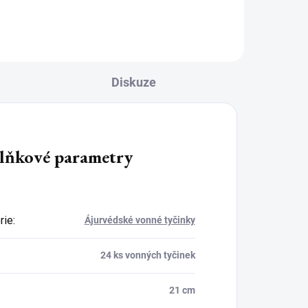
navržen...
Diskuze
lňkové parametry
rie
:
Ájurvédské vonné tyčinky
24 ks vonných tyčinek
21 cm