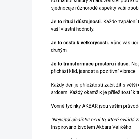
rozmanité kultury a náboženství pod křídl
sjednocuje různorodé aspekty vaší osobn
Je to rituál důstojnosti.
Každé zapálení t
vaší vlastní hodnoty.
Je to cesta k velkorysosti.
Vůně vás učí 
druhým.
Je to transformace prostoru i duše.
Nega
přichází klid, jasnost a pozitivní vibrace.
Každý den je příležitostí začít žít s vět
srdcem. Každý okamžik je příležitostí k t
Vonné tyčinky AKBAR jsou vaším průvodc
"Největší císařství není to, které ovládá z
Inspirováno životem Akbara Velikého