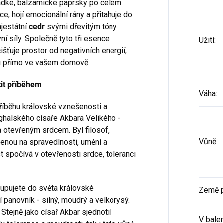
sladké, balzamické paprsky po celém
Potvrzením své e-mailové adresy přijímáte
e, hojí emocionální rány a přitahuje do
podmínky služby newsletter. Od této chvíle
od nás budete dostávat obchodní
jestátní
cedr
svými dřevitým tóny
informace zasílané jako součást služby
ní síly. Společně tyto tři esence
Užití
:
newsletter, v souladu s přiloženými
čišťuje prostor od negativních energií,
podmínkami.
Podrobný popis toho, jak chráníme a
idu přímo ve vašem domově.
zpracováváme Vaše osobní údaje, jakož i
informace o Vašich právech naleznete v
ítit příběhem
našich podmínkách ochrany
soukromí.
Váha
:
Zásady zpracování osobních
údajů
říběhu královské vznešenosti a
halského císaře Akbara Velikého -
 otevřeným srdcem. Byl filosof,
Vůně
:
oženou na spravedlnosti, umění a
t spočívá v otevřenosti srdce, toleranci
upujete do světa královské
Země 
 panovník - silný, moudrý a velkorysý.
. Stejně jako císař Akbar sjednotil
V balen