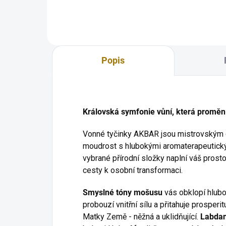
pro kužely i vonné...
čisté
pro ku
Popis
Královská symfonie vůní, která proměn
Vonné tyčinky AKBAR jsou mistrovským d
moudrost s hlubokými aromaterapeutickým
vybrané přírodní složky naplní váš prosto
cesty k osobní transformaci.
Smyslné tóny mošusu
vás obklopí hlubo
probouzí vnitřní sílu a přitahuje prosperit
Matky Země - něžná a uklidňující.
Labda