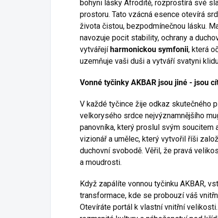
bohyni lásky Afroditě, rozprostírá své 
prostoru. Tato vzácná esence otevírá srdc
života čistou, bezpodmínečnou lásku. Ma
navozuje pocit stability, ochrany a duchov
vytvářejí
harmonickou symfonii
, která o
uzemňuje vaši duši a vytváří svatyni kl
Vonné tyčinky
AKBAR
jsou jiné - jsou c
V každé tyčince žije odkaz skutečného p
velkorysého srdce nejvýznamnějšího mug
panovníka, který proslul svým soucitem a
vizionář a umělec, který vytvořil říši zal
duchovní svobodě. Věřil, že pravá velikos
a moudrosti.
Když zapálíte vonnou tyčinku AKBAR, vst
transformace, kde se probouzí váš vnitřní
Otevíráte portál k vlastní vnitřní velikosti