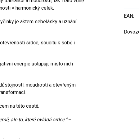
y tolerance a moudrosti, tak i tato vůně
osti v harmonický celek.
EAN
:
yčinky je aktem sebelásky a uznání
Dovoz
otevřenosti srdce, soucitu k sobě i
tivní energie ustupují, místo nich
ší důstojností, moudrostí a otevřeným
ransformaci.
em na této cestě.
emě, ale to, které ovládá srdce."
–