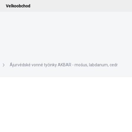
Velkoobchod
ledat
ADIDELNICE
POMŮCKY
VONNÉ TYČINKY
VŮNĚ & ES
Ájurvédské vonné tyčinky AKBAR - mošus, labdanum, cedr
115 Kč
95,04 Kč bez DPH
Měrná
SKLADEM
cena:
−