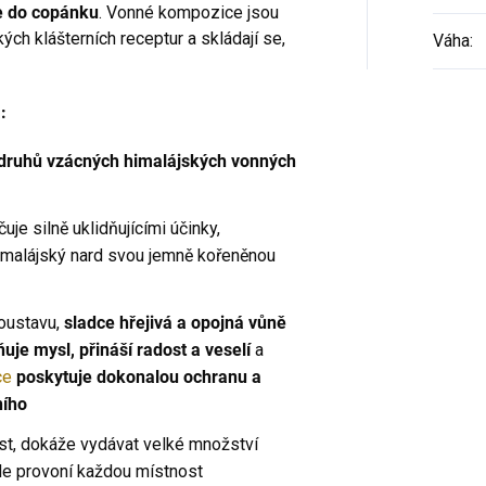
e do copánku
. Vonné kompozice jsou
ch klášterních receptur a skládají se,
Váha
:
:
i druhů vzácných himalájských vonných
je silně uklidňujícími účinky,
himalájský nard svou jemně kořeněnou
oustavu,
sladce hřejivá a opojná vůně
uje mysl, přináší radost a veselí
a
ce
poskytuje dokonalou ochranu a
ního
ost, dokáže vydávat velké množství
hle provoní každou místnost