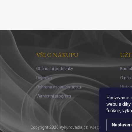
Z
á
p
a
VŠE O NÁKUPU
UŽI
t
í
Obchodní podmínky
Konta
Doprava
O nás
Ochrana osobních údaju
Histor
Věrnostní program
Vůně a
Používáme c
webu a díky
funkce, výko
Nastaven
Copyright 2026
Vykurovadla.cz
. Všechna práva vyhraz