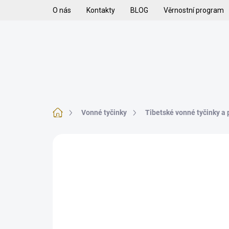
Přejít
O nás
Kontakty
BLOG
Věrnostní program
na
obsah
H
VYKUŘOVADLA
VYKUŘOVACÍ SMĚSI
K
Domů
Vonné tyčinky
Tibetské vonné tyčinky a
1 hodnocení
Podrobnosti hodnocení