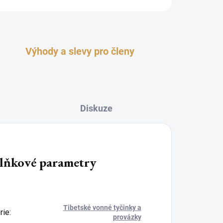
Výhody a slevy pro členy
Diskuze
lňkové parametry
Tibetské vonné tyčinky a
rie
:
provázky