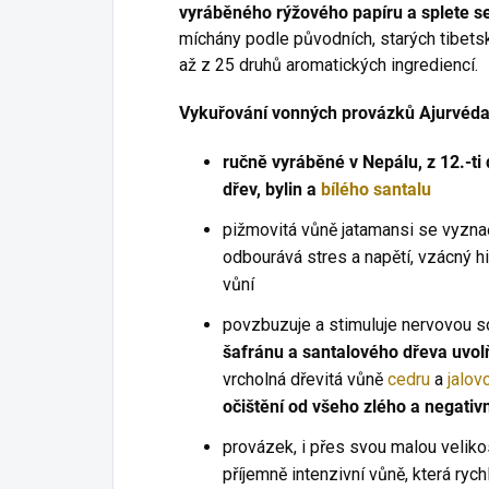
vyráběného rýžového papíru a splete s
míchány podle původních, starých tibetský
až z 25 druhů aromatických ingrediencí.
Vykuřování vonných provázků Ajurvéda
ručně vyráběné v Nepálu, z 12.-t
dřev, bylin a
bílého santalu
pižmovitá vůně jatamansi se vyznaču
odbourává stres a napětí, vzácný 
vůní
povzbuzuje a stimuluje nervovou s
šafránu a santalového dřeva uvolň
vrcholná dřevitá vůně
cedru
a
jalov
očištění od všeho zlého a negativ
provázek, i přes svou malou velik
příjemně intenzivní vůně, která ryc