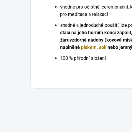
vhodné pro očistné, ceremoniální, 
pro meditace a relaxaci
snadné a jednoduché použití, lze po
stačí na jeho horním konci zapálit
žáruvzdorné nádoby (kovová misk
naplněné
pískem, solí
nebo jemný
100 % přírodní složení