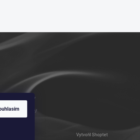
m/vykurovadla.cz/
ouhlasím
om/vykurovadla.cz/
Vytvořil Shoptet