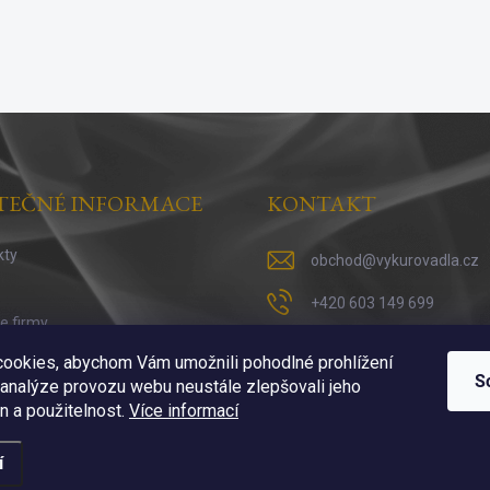
TEČNÉ INFORMACE
KONTAKT
kty
obchod
@
vykurovadla.cz
+420 603 149 699
ie firmy
https://www.facebook.co
 vykuřováni
ookies, abychom Vám umožnili pohodlné prohlížení
S
 analýze provozu webu neustále zlepšovali jeho
https://www.instagram.c
n a použitelnost.
Více informací
í
ena.