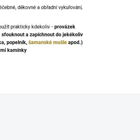
léčebné, děkovné a obřadní vykuřování,
užít prakticky kdekoliv -
provázek
, sfouknout a zapíchnout do jekékoliv
a, popelník,
šamanské mušle
apod.)
mi kamínky