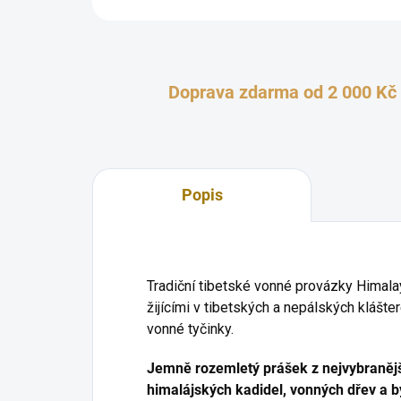
Doprava zdarma od 2 000 Kč
Popis
Tradiční tibetské vonné provázky Himal
žijícími v tibetských a nepálských klášte
vonné tyčinky.
Jemně rozemletý prášek z nejvybranější
himalájských kadidel, vonných dřev a by