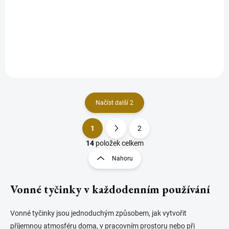
Když se spojí čistota šalvěje, ochranná síla guggulu a léčivá esence
cedru vzniká posvátný rituál, který harmonizuje tělo, mysl i ducha.
Kombinace těchto tří mocných vůní...
Načíst další 2
1
2
O
S
v
t
14
položek celkem
l
r
Nahoru
á
á
d
n
a
Vonné tyčinky v každodenním používání
k
c
o
í
p
v
Vonné tyčinky jsou jednoduchým způsobem, jak vytvořit
r
á
příjemnou atmosféru doma, v pracovním prostoru nebo při