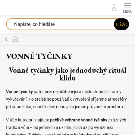
Přejít
na
obsah
Hledat
Domů
VONNÉ TYČINKY
Vonné tyčinky jako jednoduchý rituál
klidu
Vonné tyčinky
patří mezi nejoblíbenější a nejdostupnější formy
vykuřování. Po staletí se používají k vytvoření příjemné atmosféry,
při odpočinku, soustředění nebo jako jemné provonění prostoru.
V této kategorii najdete
pečlivě vybrané vonné tyčinky
z různých
tradic a vůní – od jemných a uklidňujících až po výraznější
kompozice. Tyčinky jsou vhodné pro každodenní použití i pro