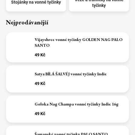
Stojánky na vonné tyčinky
tyčinky
Nejprodávanější
Vijayshree vonné tyčinky GOLDEN NAG PALO
SANTO
49 Kč
Satya BÍLÁ ŠALVÉJ vonné tyčinky Indie
49 Kč
Goloka Nag Champa vonné tyčinky Indie 16g
49 Kč
Šamanské vonné tyčinky PALO SANTO