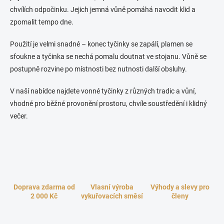
v
n
k
chvílích odpočinku. Jejich jemná vůně pomáhá navodit klid a
í
y
zpomalit tempo dne.
v
ý
Použití je velmi snadné – konec tyčinky se zapálí, plamen se
p
i
sfoukne a tyčinka se nechá pomalu doutnat ve stojanu. Vůně se
s
postupně rozvine po místnosti bez nutnosti další obsluhy.
u
V naší nabídce najdete vonné tyčinky z různých tradic a vůní,
vhodné pro běžné provonění prostoru, chvíle soustředění i klidný
večer.
Doprava zdarma od
Vlasní výroba
Výhody a slevy pro
2 000 Kč
vykuřovacích směsí
členy