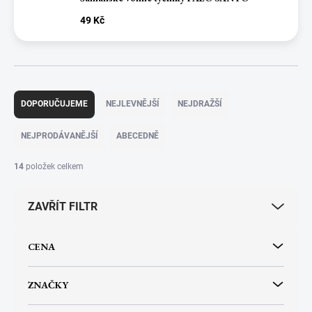
49 Kč
Ř
a
DOPORUČUJEME
NEJLEVNĚJŠÍ
NEJDRAŽŠÍ
z
e
NEJPRODÁVANĚJŠÍ
ABECEDNĚ
n
í
14
položek celkem
p
r
ZAVŘÍT FILTR
o
d
u
CENA
k
t
ů
ZNAČKY