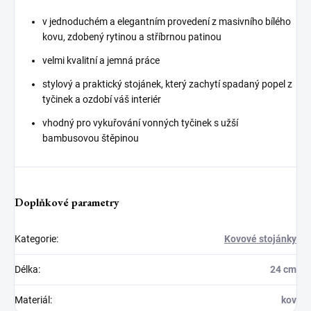
v jednoduchém a elegantním provedení z masivního bílého
kovu, zdobený rytinou a stříbrnou patinou
velmi kvalitní a jemná práce
stylový a praktický stojánek, který zachytí spadaný popel z
tyčinek a ozdobí váš interiér
vhodný pro vykuřování vonných tyčinek s užší
bambusovou štěpinou
Doplňkové parametry
Kategorie
:
Kovové stojánky
Délka
:
24 cm
Materiál
:
kov