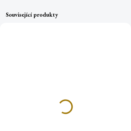
Související produkty
Šamanské vonné tyčinky
Šamanské vonné tyčinky
PALO SANTO a
PALO SANTO
BOROVICE
49 Kč
49 Kč
Do košíku
Do košíku