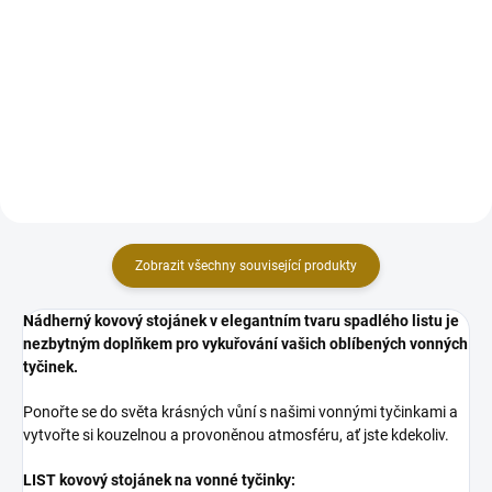
Bylinné vonné tyčinky z exkluzivní
řady Tribal Soul jsou inspirované
Bylinné vonné tyčinky z exkluzivní
indiánskou obřadní technikou
řady Tribal Soul jsou inspirované
vykuřování posvátnými
indiánskou obřadní technikou
šamanskými svazky. Jedná se o
vykuřování posvátnými
tradiční a velmi mocný...
šamanskými svazky. Jedná se o
tradiční a velmi mocný...
Zobrazit všechny související produkty
Nádherný kovový stojánek v elegantním tvaru spadlého listu je
nezbytným doplňkem pro vykuřování vašich oblíbených vonných
tyčinek.
Ponořte se do světa krásných vůní s našimi vonnými tyčinkami a
vytvořte si kouzelnou a provoněnou atmosféru, ať jste kdekoliv.
LIST kovový stojánek na vonné tyčinky: