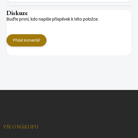
Diskuze
Buďte první, kdo napíše příspěvek k této položce.
Přidat komentář
Z
á
p
a
t
í
VŠE O NÁKUPU