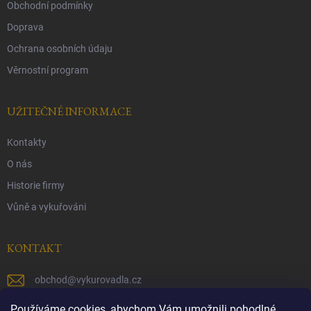
Obchodní podmínky
Doprava
Ochrana osobních údaju
Věrnostní program
UŽITEČNÉ INFORMACE
Kontakty
O nás
Historie firmy
Vůně a vykuřováni
KONTAKT
obchod
@
vykurovadla.cz
+420 603 149 699
Používáme cookies, abychom Vám umožnili pohodlné