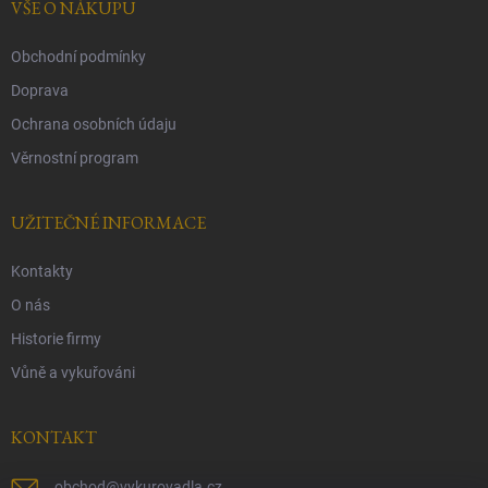
í
VŠE O NÁKUPU
Obchodní podmínky
Doprava
Ochrana osobních údaju
Věrnostní program
UŽITEČNÉ INFORMACE
Kontakty
O nás
Historie firmy
Vůně a vykuřováni
KONTAKT
obchod
@
vykurovadla.cz