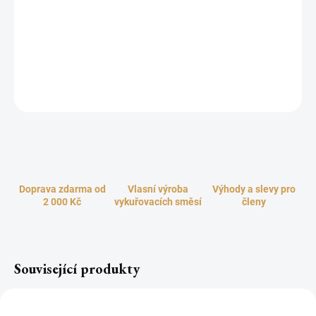
kadidel a bylinek určených k získání vhledu do budoucnosti.
Můžete jí zapalovat při vykládání tarotových karet, I-ťingu, runách
a jiných formách věštění. Vůně této směsi navozuje pocity
mírného trnasu, zklidňuje mysl, prohlubuje intuici a nadsmyslové
vědomí.
ZEPTAT SE
HLÍDAT
Doprava zdarma od
Vlasní výroba
Výhody a slevy pro
2 000 Kč
vykuřovacích směsí
členy
Související produkty