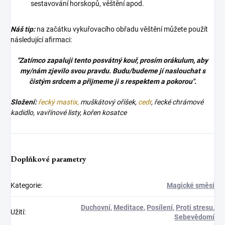
sestavování horskopů, věštění apod.
Náš tip:
na začátku vykuřovacího obřadu věštění můžete použít
následující afirmaci:
"Zatímco zapaluji tento posvátný kouř, prosím orákulum, aby
my/nám zjevilo svou pravdu. Budu/budeme jí naslouchat s
čistým srdcem a přijmeme ji s respektem a pokorou".
Složení:
řecký mastix,
muškátový oříšek,
cedr
, řecké chrámové
kadidlo, vavřínové listy, kořen kosatce
Doplňkové parametry
Kategorie
:
Magické směsi
Duchovní
,
Meditace
,
Posílení
,
Proti stresu
,
Užití
:
Sebevědomí