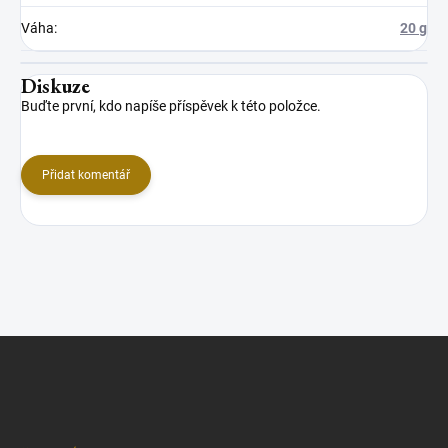
Váha
:
20 g
Diskuze
Buďte první, kdo napíše příspěvek k této položce.
Přidat komentář
Z
á
p
a
t