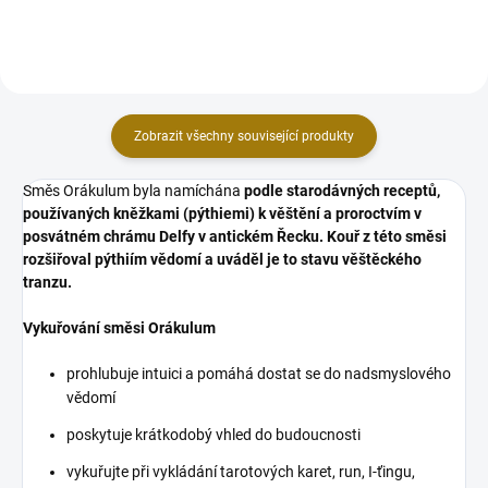
Zobrazit všechny související produkty
Směs Orákulum byla namíchána
podle starodávných receptů,
používaných kněžkami (pýthiemi) k věštění a proroctvím v
posvátném chrámu Delfy v antickém Řecku. Kouř z této směsi
rozšiřoval pýthiím vědomí a uváděl je to stavu věštěckého
tranzu.
Vykuřování směsi Orákulum
prohlubuje intuici a pomáhá dostat se do nadsmyslového
vědomí
poskytuje krátkodobý vhled do budoucnosti
vykuřujte při vykládání tarotových karet, run, I-ťingu,