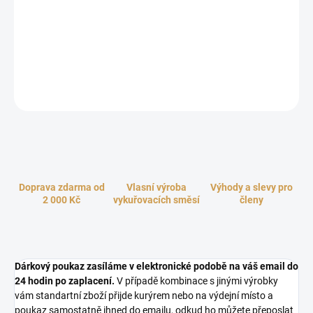
poukaz je skvělým způsobem, jak potěšit Vaše blízké a umožnit jim
vybrat si přesně to, co si přejí. Ať už hledáte dokonalý dárek k
narozeninám, výročí, nebo třeba k Vánocům, náš poukaz je ideální
volbou. Potěší každého milovníka přírodních vůní a stylových
doplňků a zaručeně vykouzlí úsměv na tváři při každé příležitosti.
ZEPTAT SE
HLÍDAT
Doprava zdarma od
Vlasní výroba
Výhody a slevy pro
2 000 Kč
vykuřovacích směsí
členy
Dárkový poukaz zasíláme v elektronické podobě na váš email do
24 hodin po zaplacení.
V případě kombinace s jinými výrobky
vám standartní zboží přijde kurýrem nebo na výdejní místo a
poukaz samostatně ihned do emailu, odkud ho můžete přeposlat