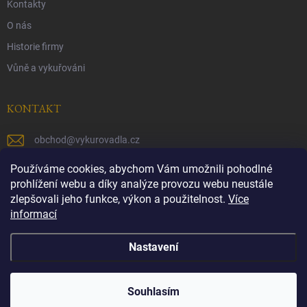
Kontakty
O nás
Historie firmy
Vůně a vykuřováni
KONTAKT
obchod
@
vykurovadla.cz
+420 603 149 699
Používáme cookies, abychom Vám umožnili pohodlné
prohlížení webu a díky analýze provozu webu neustále
https://www.facebook.com/vykurovadla.cz/
zlepšovali jeho funkce, výkon a použitelnost.
Více
informací
https://www.instagram.com/vykurovadla.cz/
Nastavení
Copyright 2026
Vykurovadla.cz
. Všechna práva vyhrazena.
Souhlasím