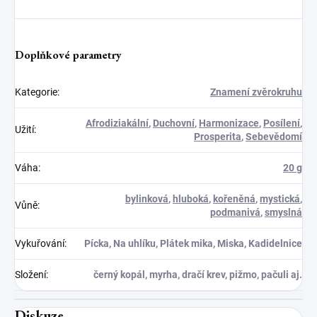
Doplňkové parametry
Kategorie
:
Znamení zvěrokruhu
Afrodiziakální
,
Duchovní
,
Harmonizace
,
Posílení
,
Užití
:
Prosperita
,
Sebevědomí
Váha
:
20 g
bylinková
,
hluboká
,
kořeněná
,
mystická
,
Vůně
:
podmanivá
,
smyslná
Vykuřování
:
Pícka, Na uhlíku, Plátek mika, Miska, Kadidelnice
Složení
:
černý kopál, myrha, dračí krev, pižmo, pačuli aj.
Diskuze