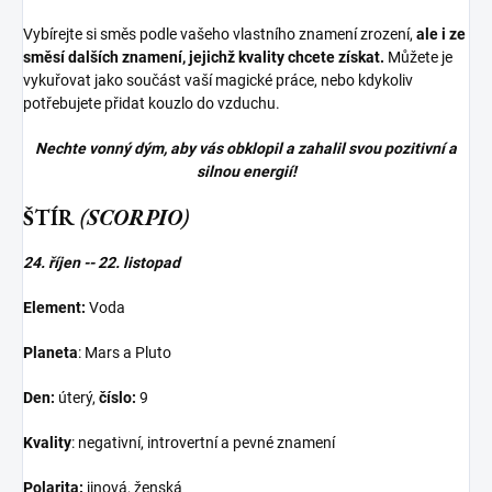
Vybírejte si směs podle vašeho vlastního znamení zrození,
ale i ze
směsí dalších znamení, jejichž kvality chcete získat.
Můžete je
vykuřovat jako součást vaší magické práce, nebo kdykoliv
potřebujete přidat kouzlo do vzduchu.
Nechte vonný dým, aby vás obklopil a zahalil svou pozitivní a
silnou energií!
ŠTÍR
(SCORPIO)
24. říjen -- 22. listopad
Element:
Voda
Planeta
: Mars a Pluto
Den:
úterý,
číslo:
9
Kvality
: negativní, introvertní a pevné znamení
Polarita:
jinová, ženská