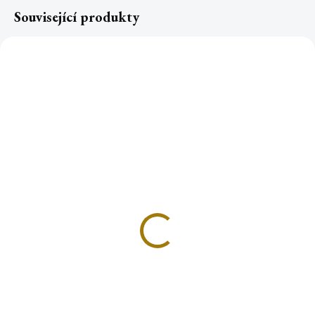
Související produkty
NOVINKA
JADEIT čínský
tromlovaný XXL
74 Kč
Do košíku
Jadeit čínský je jedním z
nejuznávanějších kamenů na