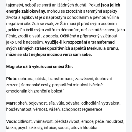
tajemství, nebojí se smrti ani žádných duchů. Pokud
jsou jejich
energie zablokovány
, mohou se ztotožnit s temnými aspekty
života a aplikovat je s naprostým odhodláním a pevnou vůlí na
negativní cíle. Zdá se však, že Štír musí jít před svým osobním
„peklem“ a čelit svým vnitřním démonům, než se může znovu, jako
Fénix, zrodit a vstát z popela. Očištěný a připravený vzlétnout
jako Orel k nebesům.
Využije-li k rozpoznání a transformaci
svých stinných stránek pozitivních aspektů Merkuru a Uranu,
může se stát nejlepší možnou verzí sám sebe.
Magické užití vykuřovací směsi Štír:
Pluto:
ochrana, očista, transformace, zasvěcení, duchovní
zrození, šamanské cesty, propuštění minulosti včetně
emocionálních zranění a bolestí
Mars:
oheň, bojovnost, síla, vůle, odvaha, odhodlání, vytrvalost,
houževnatost, věrnost, vášeň, schopnost regenerace
Voda
: citlivost, vnímavost, představivost, emoce, péče, moudrost,
láska, psychické síly, intuice, soucit, citová hloubka