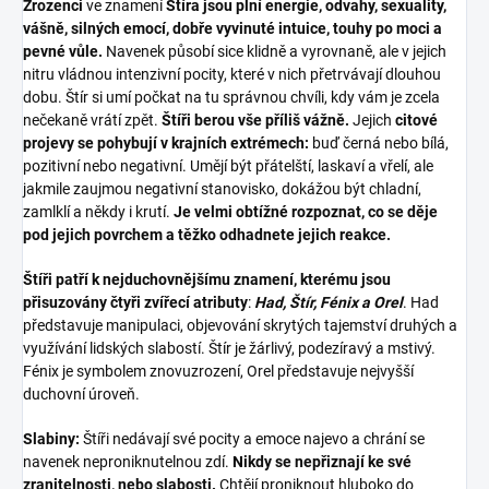
Zrozenci
ve znamení
Štíra jsou plní energie, odvahy, sexuality,
vášně, silných emocí, dobře vyvinuté intuice, touhy po moci a
pevné vůle.
Navenek působí sice klidně a vyrovnaně, ale v jejich
nitru vládnou intenzivní pocity, které v nich přetrvávají dlouhou
dobu. Štír si umí počkat na tu správnou chvíli, kdy vám je zcela
nečekaně vrátí zpět.
Štíři berou vše příliš vážně.
Jejich
citové
projevy se pohybují v krajních extrémech:
buď černá nebo bílá,
pozitivní nebo negativní. Umějí být přátelští, laskaví a vřelí, ale
jakmile zaujmou negativní stanovisko, dokážou být chladní,
zamlklí a někdy i krutí.
Je velmi obtížné rozpoznat, co se děje
pod jejich povrchem a těžko odhadnete jejich reakce.
Štíři patří k nejduchovnějšímu znamení, kterému jsou
přisuzovány čtyři zvířecí atributy
:
Had, Štír, Fénix a Orel
. Had
představuje manipulaci, objevování skrytých tajemství druhých a
využívání lidských slabostí. Štír je žárlivý, podezíravý a mstivý.
Fénix je symbolem znovuzrození, Orel představuje nejvyšší
duchovní úroveň.
Slabiny:
Štíři nedávají své pocity a emoce najevo a chrání se
navenek neproniknutelnou zdí.
Nikdy se nepřiznají ke své
zranitelnosti, nebo slabosti.
Chtějí proniknout hluboko do