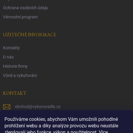
Ochrana osobních údaju
Věrnostní program
UŽITEČNÉ INFORMACE
Kontakty
O nás
Historie firmy
Vůně a vykuřováni
KONTAKT
obchod
@
vykurovadla.cz
+420 603 149 699
Používáme cookies, abychom Vám umožnili pohodlné
prohlížení webu a díky analýze provozu webu neustále
https://www.facebook.com/vykurovadla.cz/
zlepšovali jeho funkce, výkon a použitelnost.
Více