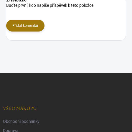
Buďte první, kdo napíše příspěvek k této položce.
Přidat komentář
Z
á
p
a
t
í
VŠE O NÁKUPU
Obchodní podmínky
Doprava