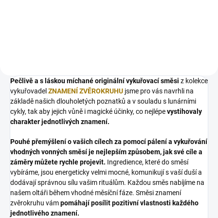
světě. Tento kámen byl uctíván již
tisíce let v Asii, zejména v Číně a
Japonsku, kde byl považován za
posvátný symbol...
Pečlivě a s láskou míchané originální vykuřovací směsi
z kolekce
vykuřovadel
ZNAMENÍ ZVĚROKRUHU
jsme pro vás navrhli na
základě našich dlouholetých poznatků a v souladu s lunárními
cykly, tak aby jejich vůně i magické účinky, co nejlépe
vystihovaly
charakter jednotlivých znamení.
Pouhé přemýšlení o vašich cílech za pomocí pálení a vykuřování
vhodných vonných směsí je nejlepším způsobem, jak své cíle a
záměry můžete rychle projevit.
Ingredience, které do směsí
vybíráme, jsou energeticky velmi mocné, komunikují s vaší duší a
dodávají správnou sílu vašim rituálům. Každou směs nabíjíme na
našem oltáři během vhodné měsíční fáze. Směsi znamení
zvěrokruhu vám
pomáhají posílit pozitivní vlastnosti každého
jednotlivého znamení.