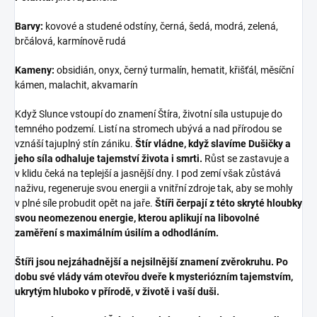
Barvy:
kovové a studené odstíny, černá, šedá, modrá, zelená,
brčálová, karmínově rudá
Kameny:
obsidián, onyx, černý turmalín, hematit, křišťál, měsíční
kámen, malachit, akvamarín
Když Slunce vstoupí do znamení Štíra, životní síla ustupuje do
temného podzemí. Listí na stromech ubývá a nad přírodou se
vznáší tajuplný stín zániku.
Štír vládne, když slavíme Dušičky a
jeho síla odhaluje tajemství života i smrti.
Růst se zastavuje a
v klidu čeká na teplejší a jasnější dny. I pod zemí však zůstává
naživu, regeneruje svou energii a vnitřní zdroje tak, aby se mohly
v plné síle probudit opět na jaře.
Štíři čerpají z této skryté hloubky
svou neomezenou energie, kterou aplikují na libovolné
zaměření s maximálním úsilím a odhodláním.
Štíři jsou nejzáhadnější a nejsilnější znamení zvěrokruhu. Po
dobu své vlády vám otevřou dveře k mysteriózním tajemstvím,
ukrytým hluboko v přírodě, v životě i vaší duši.