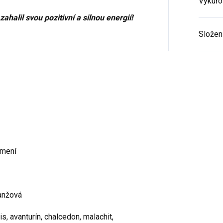
Vykuřo
Potvrzením své e-mailové adresy přijímáte
podmínky služby newsletter. Od této chvíle
ahalil svou pozitivní a silnou energií!
od nás budete dostávat obchodní
informace zasílané jako součást služby
Složen
newsletter, v souladu s přiloženými
podmínkami.
Podrobný popis toho, jak chráníme a
zpracováváme Vaše osobní údaje, jakož i
informace o Vašich právech naleznete v
našich podmínkách ochrany
soukromí.
Zásady zpracování osobních
údajů
amení
ranžová
spis, avanturín, chalcedon, malachit,