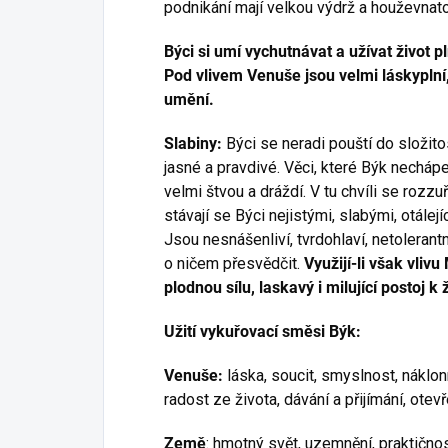
podnikání mají velkou výdrž a houževnato
Býci si umí vychutnávat a užívat život p
Pod vlivem Venuše jsou velmi láskyplní
umění.
Slabiny:
Býci se neradi pouští do složitos
jasné a pravdivé. Věci, které Býk nechápe
velmi štvou a dráždí. V tu chvíli se rozzuř
stávají se Býci nejistými, slabými, otálejí
Jsou nesnášenliví, tvrdohlaví, netolerantn
o ničem přesvědčit.
Využijí-li však vliv
plodnou sílu, laskavý i milující postoj k 
Užití vykuřovací směsi Býk:
Venuše:
láska, soucit, smyslnost, náklon
radost ze života, dávání a přijímání, otev
Země
: hmotný svět, uzemnění, praktičnos