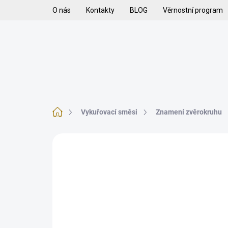
Přejít
O nás
Kontakty
BLOG
Věrnostní program
na
obsah
H
VYKUŘOVADLA
VYKUŘOVACÍ SMĚSI
K
Domů
Vykuřovací směsi
Znamení zvěrokruhu
1 hodnocení
Podrobnosti hodnocení