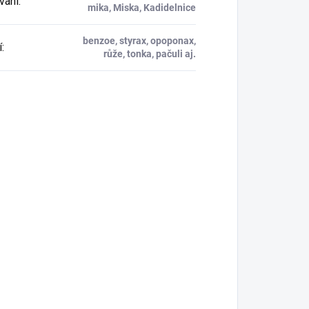
vání
:
mika, Miska, Kadidelnice
benzoe, styrax, opoponax,
í
:
růže, tonka, pačuli aj.