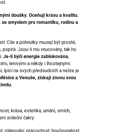
st.
lnými doušky. Oceňují krásu a kvalitu.
, se smyslem pro romantiku, rodinu a
tí. Cíle a pohnutky musejí být prosté,
, popírá. Jsou-li mu vnucovány, tak ho
í.
Je-li býčí energie zablokována
,
cími, lenivými a někdy i lhostejnými.
í, lpící na svých předsudcích a nelze je
u Měsíce a Venuše, získají znovu svou
životu.
nost, krása, estetika, umění, smích,
ření srdeční čakry
t, plánování, pracovitost, houževnatost,