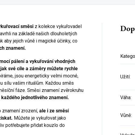
Dop
vykuřovací směsi
z kolekce vykuřovadel
avrhli na základě našich dlouholetých
ak aby jejich vůně i magické účinky, co
ých znamení.
Katego
omocí pálení a vykuřování vhodných
Přihlaste se k našemu
jak své cíle a záměry můžete rychle
newsletteru a
sleva 150 Kč na
íráme, jsou energeticky velmi mocné,
Užití
:
první nákup
je Vaše!
ou sílu vašim rituálům. Každou směs
(Sleva platí při objednání nad 800 Kč)
měsíční fáze. Směsi znamení zvěrokruhu
ti každého jednotlivého znamení.
Váha
:
o znamení zrození,
ale i ze směsí
Vůně
:
získat.
Můžete je vykuřovat jako
CHCI SLEVU
iv potřebujete přidat kouzlo do