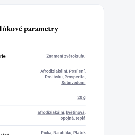
lňkové parametry
rie
:
Znamení zvěrokruhu
Afrodiziakální
,
Posílení
,
Pro lásku
,
Prosperita
,
Sebevědomí
20 g
afrodiziakální
,
květinová
,
opojná
,
teplá
Pícka, Na uhlíku, Plátek