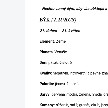
Nechte vonný dým, aby vás obklopil a z
BÝK
(TAURUS)
21. duben -- 21. květen
Element:
Země
Planeta
: Venuše
Den:
pátek,
číslo:
6
Kvality
: negativní, introvertní a pevné zn
Polarita:
jinová, ženská
Barvy:
červená, modrá, zelená, hnědá, o
Kameny:
růženín, safír, granát, citrín, ja