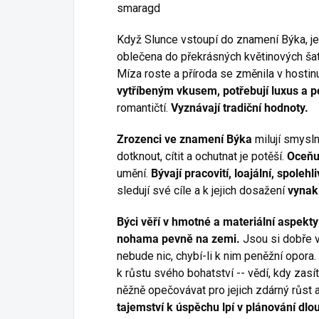
smaragd
Když Slunce vstoupí do znamení Býka, je ji
oblečena do překrásných květinových šatů
Míza roste a příroda se změnila v hostin
vytříbeným vkusem, potřebují luxus a p
romantičtí.
Vyznávají tradiční hodnoty.
Zrozenci ve znamení Býka
milují smysl
dotknout, cítit a ochutnat je potěší.
Oceňu
umění.
Bývají pracovití, loajální, spolehl
sledují své cíle a k jejich dosažení
vynakl
Býci
věří v hmotné a materiální aspekty
nohama pevně na zemi.
Jsou si dobře v
nebude nic, chybí-li k nim peněžní opora.
k růstu svého bohatství -- vědí, kdy zasí
něžně opečovávat pro jejich zdárný růst a 
tajemství k úspěchu lpí v plánování dlo