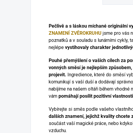
Pečlivě a s láskou míchané originální 
ZNAMENÍ ZVĚROKRUHU
jsme pro vás n
poznatků a v souladu s lunárními cykly, t
nejlépe
vystihovaly charakter jednotliv
Pouhé přemýšlení o vašich cílech za p
vonných směsí je nejlepším způsobem, 
projevit.
Ingredience, které do směsí vyb
komunikují s vaší duší a dodávají správn
nabíjíme na našem oltáři během vhodné 
vám
pomáhají posílit pozitivní vlastnos
Vybírejte si směs podle vašeho vlastníh
dalších znamení, jejichž kvality chcete 
součást vaší magické práce, nebo kdykol
vzduchu.