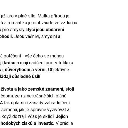
ž jaro v plné síle. Matka příroda je
 a romantika je cítit všude ve vzduchu.
u pro smysly.
Býci jsou obdařeni
ohodlí.
Jsou vášniví, smyslní a
ná potěšení - vše čeho se mohou
jí krásu
a mají nadšení pro estetiku a
iví, důvěryhodní a věrní.
Objektivně
ádají důsledné úsilí
.
 života a jako zemské znamení, stojí
ědomi, že i z nejkrásnějších plánů
 A tak uplatňují zásady zahradničení
t semena, jak je správně vyživovat a
když dozrají, včas je sklidí.
Jejich
uhodobých zisků a investic.
V práci a