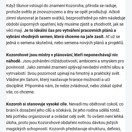
Když Slunce vstoupí do znamení Kozoroha, příroda se raduje,
protože světlo je znovuzrozeno a dny se opět prodlužují. Ačkoli
zimní slunovrat je časem svátků, bezprostředně po něm následuje
období úsporných opatření, kdy musíme zjistit a zhodnotit, jak se
věci mají.
Je to ideální čas pro vytváření pracovních plánů a
vybrání vhodných semen, která chceme na jaře zasít.
Ať už se
jedná o semena skutečná, nebo semena nových plánů a projektů.
Kozorohové jsou mistry v plánování, kteří neponechávají nic
náhodě.
Jsou poháněni ctižádostivostí, ambicemi a smyslem pro
povinnost. Jako zemské znamení oplývají nevšední vnitřní sílou a
vytrvalostí. Svou pozornost upínají na hmotný a praktický svět.
Vládne jim Saturn, který nastavuje hranice možností a učí
disciplíně. Připomíná nám, že nelze zvládnout, nebo získat úplně
vše, co chceme.
Kozoroh si stanovuje vysoké cíle.
Nevadí mu obětovat cokoli, co
brání k dosažení jeho cílů a očekává, že jeho rodina udělá totéž.
Má potřebu organizovat a ovládat celý svět. To ovšem není lehká
úloha, proto jsou Kozorohové obdařeni notnou dávkou jistých
magických schopností. Kozoroh představuje strukturu, definici,