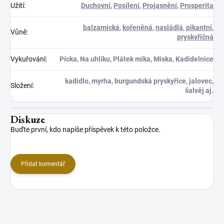
Užití
:
Duchovní
,
Posílení
,
Projasnění
,
Prosperita
balzamická
,
kořeněná
,
nasládlá
,
pikantní
,
Vůně
:
pryskyřičná
Vykuřování
:
Pícka, Na uhlíku, Plátek mika, Miska, Kadidelnice
kadidlo, myrha, burgundská pryskyřice, jalovec,
Složení
:
šalvěj aj.
Diskuze
Buďte první, kdo napíše příspěvek k této položce.
Přidat komentář