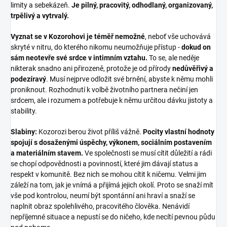
limity a sebekázeň.
Je pilný, pracovitý, odhodlaný, organizovaný,
trpělivý a vytrvalý.
Vyznat se v Kozorohovi je téměř nemožné
, neboť vše uchovává
skryté v nitru, do kterého nikomu neumožňuje přístup -
dokud on
sám neotevře své srdce v intimním vztahu.
To se, ale neděje
nikterak snadno ani přirozeně, protože je od přírody
nedůvěřivý a
podezíravý
. Musí nejprve odložit své brnění, abyste k němu mohli
proniknout. Rozhodnutí k volbě životního partnera nečiní jen
srdcem, ale i rozumem a potřebuje k němu určitou dávku jistoty a
stability.
Slabiny:
Kozorozi berou život příliš vážně.
Pocity vlastní hodnoty
spojují s dosaženými úspěchy, výkonem, sociálním postavením
a materiálním stavem.
Ve společnosti se musí cítit důležití a rádi
se chopí odpovědnosti a povinností, které jim dávají status a
respekt v komunitě. Bez nich se mohou cítit k ničemu. Velmi jim
záleží na tom, jak je vnímá a přijímá jejich okolí. Proto se snaží mít
vše pod kontrolou, neumí být spontánní ani hraví a snaží se
naplnit obraz spolehlivého, pracovitého člověka. Nenávidí
nepříjemné situace a nepustí se do ničeho, kde necítí pevnou půdu