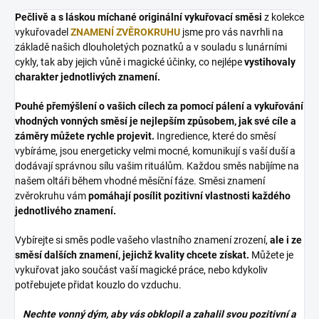
Pečlivě a s láskou míchané originální vykuřovací směsi
z kolekce
vykuřovadel
ZNAMENÍ ZVĚROKRUHU
jsme pro vás navrhli na
základě našich dlouholetých poznatků a v souladu s lunárními
cykly, tak aby jejich vůně i magické účinky, co nejlépe
vystihovaly
charakter jednotlivých znamení.
Pouhé přemýšlení o vašich cílech za pomocí pálení a vykuřování
vhodných vonných směsí je nejlepším způsobem, jak své cíle a
záměry můžete rychle projevit.
Ingredience, které do směsí
vybíráme, jsou energeticky velmi mocné, komunikují s vaší duší a
dodávají správnou sílu vašim rituálům. Každou směs nabíjíme na
našem oltáři během vhodné měsíční fáze. Směsi znamení
zvěrokruhu vám
pomáhají posílit pozitivní vlastnosti každého
jednotlivého znamení.
Vybírejte si směs podle vašeho vlastního znamení zrození,
ale i ze
směsí dalších znamení, jejichž kvality chcete získat.
Můžete je
vykuřovat jako součást vaší magické práce, nebo kdykoliv
potřebujete přidat kouzlo do vzduchu.
Nechte vonný dým, aby vás obklopil a zahalil svou pozitivní a