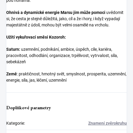
pod nohama.
Ohnivá a dynamické energie Marsu jim může pomoci
uvědomit
si, že cesta je stejně důležitá, jako, cíl a že i hory, i když vypadají
majestátně z údolí, mohou být velmi osamělé na vrcholu.
Užití vykuřovací směsi Kozoroh:
Saturn:
uzemnění, podnikání, ambice, úspěch, cíle, kariéra,
pracovitost, odhodlání, organizace, trpělivost, vytrvalost, síla,
sebekázeň
Země
: praktičnost, hmotný svět, smyslnost, prosperita, uzemnění,
energie, síla, jas, léčení, uzemnění
Doplňkové parametry
Kategorie
:
Znamení zvěrokruhu