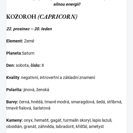
silnou energií!
KOZOROH
(CAPRICORN)
22. prosinec -- 20. leden
Element:
Země
Planeta
:Saturn
Den:
sobota,
číslo:
8
Kvality
: negativní, introvertní a základní znamení
Polarita:
jinová, ženská
Barvy:
černá, hnědá, tmavě modrá, smaragdová, šedá, stříbrná,
tmavě fialová, šarlatová
Kameny:
onyx, hematit, gagát, turmalín skoryl, lapis lazuli,
obsidián, granát, záhněda, labradorit, křišťál, ametyst