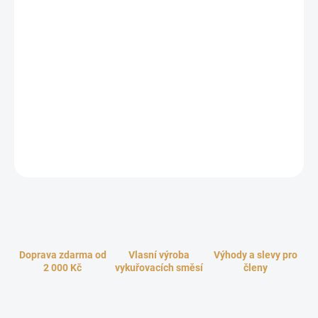
Magická vykuřovací směs Kozoroh z naší kolekce Znamení
zvěrokruhu posiluje pozitivní vlastnosti tohoto znamení. Směsí
Kozoroh vykuřujte pro podporu síly a tvořivosti, úspěšné
podnikání, posílení vůle, pracovitosti, trpělivosti a zodpovědnosti.
Harmonicky vyvážená a balzamická vůně tohoto kadidla vám
pomůže udělat správné kroky ke zlepšení vaší kariéry a všeho, co
je spojené s osobními ambicemi. Zároveň vás naučí, jak k tomu
správně odpočívat, pustit na chvíli otěže z rukou a dokonale se
uvolnit.
ZEPTAT SE
HLÍDAT
Doprava zdarma od
Vlasní výroba
Výhody a slevy pro
2 000 Kč
vykuřovacích směsí
členy