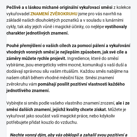
Pečlivě a s láskou míchané originální vykuřovací směsi
z kolekce
vykuřovadel
ZNAMENÍ ZVĚROKRUHU
jsme pro vás navrhli na
základě našich dlouholetých poznatků a v souladu s lunárními
cykly, tak aby jejich vůně i magické účinky, co nejlépe
vystihovaly
charakter jednotlivých znamení.
Pouhé přemýšlení o vašich cílech za pomocí pálení a vykuřování
vhodných vonných směsí je nejlepším způsobem, jak své cíle a
záměry můžete rychle projevit.
Ingredience, které do směsí
vybíráme, jsou energeticky velmi mocné, komunikují s vaší duší a
dodávají správnou sílu vašim rituálům. Každou směs nabíjíme na
našem oltáři během vhodné měsíční fáze. Směsi znamení
zvěrokruhu vám
pomáhají posílit pozitivní vlastnosti každého
jednotlivého znamení.
Vybírejte si směs podle vašeho vlastního znamení zrození,
ale i ze
směsí dalších znamení, jejichž kvality chcete získat.
Můžete je
vykuřovat jako součást vaší magické práce, nebo kdykoliv
potřebujete přidat kouzlo do vzduchu.
Nechte vonný dým, aby vás obklopil a zahalil svou pozitivní a