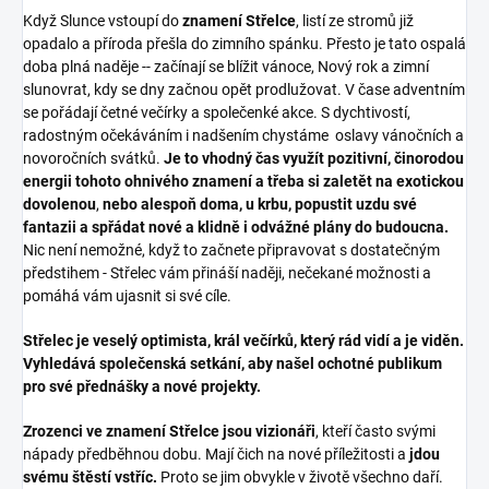
Když Slunce vstoupí do
znamení Střelce
, listí ze stromů již
opadalo a příroda přešla do zimního spánku. Přesto je tato ospalá
doba plná naděje -- začínají se blížit vánoce, Nový rok a zimní
slunovrat, kdy se dny začnou opět prodlužovat. V čase adventním
se pořádají četné večírky a společenké akce. S dychtivostí,
radostným očekáváním i nadšením chystáme oslavy vánočních a
novoročních svátků.
Je to vhodný čas využít pozitivní, činorodou
energii tohoto ohnivého znamení a třeba si zaletět na exotickou
dovolenou
,
nebo alespoň doma, u krbu, popustit uzdu své
fantazii a spřádat nové a klidně i odvážné plány do budoucna.
Nic není nemožné, když to začnete připravovat s dostatečným
předstihem - Střelec vám přináší naději, nečekané možnosti a
pomáhá vám ujasnit si své cíle.
Střelec je veselý optimista, král večírků, který rád vidí a je viděn.
Vyhledává společenská setkání, aby našel ochotné publikum
pro své přednášky a nové projekty.
Zrozenci ve znamení Střelce jsou vizionáři
, kteří často svými
nápady předběhnou dobu. Mají čich na nové příležitosti a
jdou
svému štěstí vstříc.
Proto se jim obvykle v životě všechno daří.