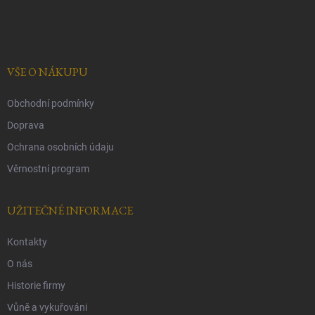
á
p
a
t
í
VŠE O NÁKUPU
Obchodní podmínky
Doprava
Ochrana osobních údaju
Věrnostní program
UŽITEČNÉ INFORMACE
Kontakty
O nás
Historie firmy
Vůně a vykuřováni