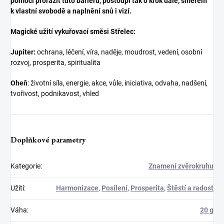
pomoci prorazit tuto bariéru, postoupí tak o krok dále, směrem
k vlastní svobodě a naplnění snů i vizí.
Magické užití vykuřovací směsi Střelec:
Jupiter:
ochrana, léčení, víra, naděje, moudrost, vedení, osobní
rozvoj, prosperita, spiritualita
Oheň
: životní síla, energie, akce, vůle, iniciativa, odvaha, nadšení,
tvořivost, podnikavost, vhled
Doplňkové parametry
Kategorie
:
Znamení zvěrokruhu
Užití
:
Harmonizace
,
Posílení
,
Prosperita
,
Štěstí a radost
Váha
:
20 g