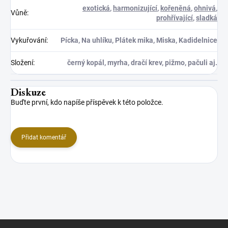
exotická
,
harmonizující
,
kořeněná
,
ohnivá
,
Vůně
:
prohřívající
,
sladká
Vykuřování
:
Pícka, Na uhlíku, Plátek mika, Miska, Kadidelnice
Složení
:
černý kopál, myrha, dračí krev, pižmo, pačuli aj.
Diskuze
Buďte první, kdo napíše příspěvek k této položce.
Přidat komentář
Z