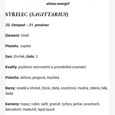
silnou energií!
STŘELEC (
SAGITTARIUS
)
23. listopad -- 21. prosinec
Element:
Oheň
Planeta
: Jupiter
Den:
čtvrtek,
číslo:
3
Kvality
: pozitivní, extrovertní a proměnlivé znamení
Polarita:
aktivní, jangová, mužská
Barvy:
veselé a ohnivé, žlutá, zlatá, oranžová, modrá, zelená, bílá,
šedá
Kameny:
topaz, rubín, safír, granát, tyrkys, jantar, avanturín,
labradorit, malachit, lapis lazuli