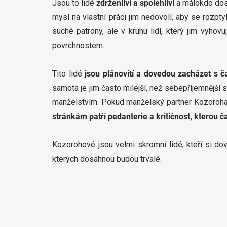
Jsou to lidé
zdrženliví a spolehliví
a málokdo dosá
mysl na vlastní práci jim nedovolí, aby se rozpt
suché patrony, ale v kruhu lidí, který jim vyhov
povrchnostem.
Tito lidé
jsou plánovití a dovedou zacházet s 
samota je jim často milejší, než sebepříjemnější 
manželstvím. Pokud manželský partner Kozoroha 
stránkám patří pedanterie a kritičnost, kterou čas
Kozorohové jsou velmi skromní lidé, kteří si dov
kterých dosáhnou budou trvalé.