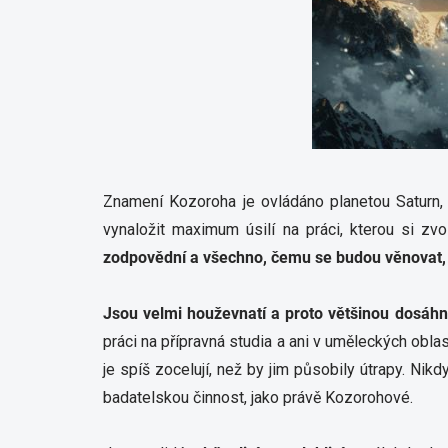
Znamení Kozoroha je ovládáno planetou Saturn
vynaložit maximum úsilí na práci, kterou si zvo
zodpovědní a všechno, čemu se budou věnovat, b
Jsou velmi houževnatí a proto většinou dosáhno
práci na přípravná studia a ani v uměleckých oblas
je spíš zocelují, než by jim působily útrapy. Ni
badatelskou činnost, jako právě Kozorohové.