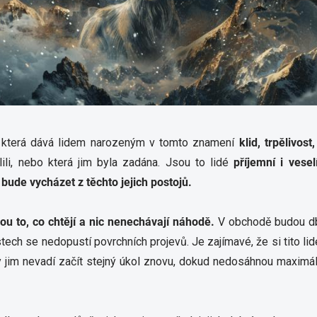
, která dává lidem narozeným v tomto znamení
klid,
trpělivost
lili, nebo která jim byla zadána. Jsou to lidé
příjemní i vesel
ude vycházet z těchto jejich postojů.
u to, co chtějí a nic nenechávají náhodě.
V obchodě budou db
tech se nedopustí povrchních projevů. Je zajímavé, že si tito lidé
kdy jim nevadí začít stejný úkol znovu, dokud nedosáhnou maxim