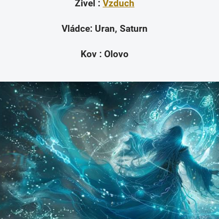
Živel :
Vzduch
Vládce: Uran, Saturn
Kov : Olovo
Přihlaste se k našemu
newsletteru a
sleva 150 Kč na
první nákup
je Vaše!
(Sleva platí při objednání nad 800 Kč)