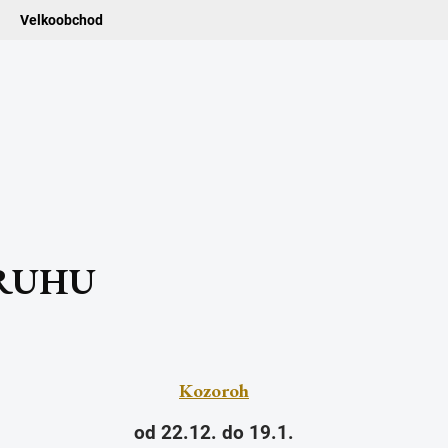
Velkoobchod
ledat
ADIDELNICE
POMŮCKY
VONNÉ TYČINKY
VŮNĚ & ES
RUHU
Kozoroh
od 22.12. do 19.1.