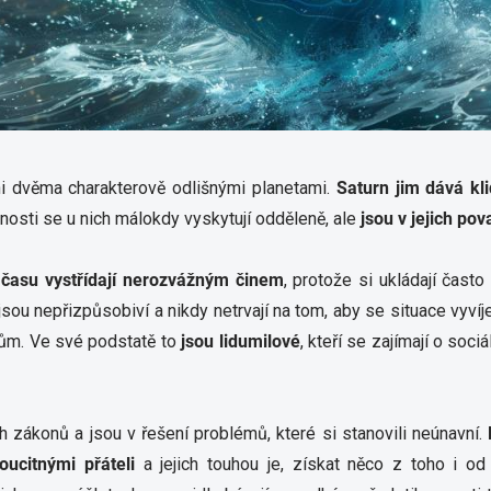
CHCI SLEVU
Potvrzením své e-mailové adresy přijímáte
podmínky služby newsletter. Od této chvíle
od nás budete dostávat obchodní
informace zasílané jako součást služby
newsletter, v souladu s přiloženými
podmínkami.
i dvěma charakterově odlišnými planetami.
Saturn jim dává kli
Podrobný popis toho, jak chráníme a
stnosti se u nich málokdy vyskytují odděleně, ale
jsou v jejich p
zpracováváme Vaše osobní údaje, jakož i
informace o Vašich právech naleznete v
našich podmínkách ochrany
soukromí.
d času vystřídají nerozvážným činem
, protože si ukládají čast
Zásady zpracování osobních
údajů
ou nepřizpůsobiví a nikdy netrvají na tom, aby se situace vyvíjel
tům. Ve své podstatě to
jsou lidumilové
, kteří se zajímají o soci
ích zákonů a jsou v řešení problémů, které si stanovili neúnavní.
oucitnými přáteli
a jejich touhou je, získat něco z toho i od