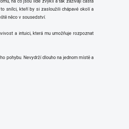
mu, na co jsou lidé zvyklí a tak zažívají častá
o snílci, kteří by si zasloužili chápavé okolí a
eště něco v sousedství.
avivost a intuici, která mu umožňuje rozpoznat
ného pohybu. Nevydrží dlouho na jednom místě a