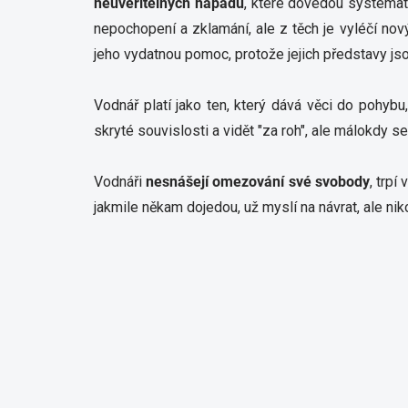
neuvěřitelných nápadů
, které dovedou systemati
nepochopení a zklamání, ale z těch je vyléčí nový
jeho vydatnou pomoc, protože jejich představy j
Vodnář platí jako ten, který dává věci do pohyb
skryté souvislosti a vidět "za roh", ale málokdy 
Vodnáři
nesnášejí omezování své svobody
, trp
jakmile někam dojedou, už myslí na návrat, ale niko