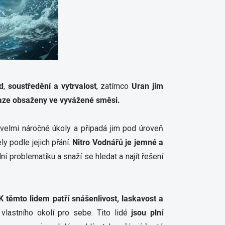
d
,
soustředění a vytrvalost
, zatímco
Uran jim
ovaze obsaženy ve vyvážené směsi.
o velmi náročné úkoly a připadá jim pod úroveň
y podle jejich přání.
Nitro Vodnářů je jemné
a
ální problematiku a snaží se hledat a najít řešení
K těmto lidem patří snášenlivost, laskavost a
 vlastního okolí pro sebe. Tito lidé
jsou plní