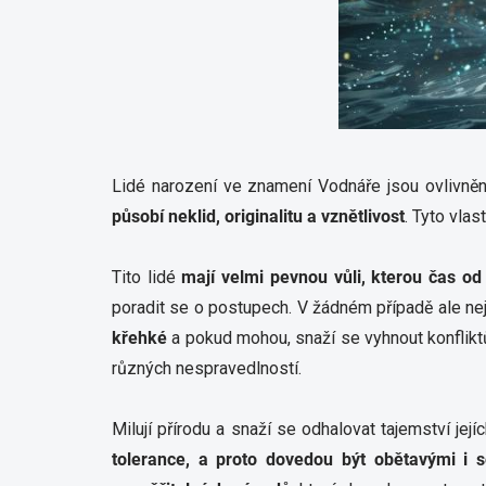
Lidé narození ve znamení Vodnáře jsou ovlivněn
působí neklid, originalitu a vznětlivost
. Tyto vla
Tito lidé
mají velmi pevnou vůli, kterou čas o
poradit se o postupech. V žádném případě ale nejs
křehké
a pokud mohou, snaží se vyhnout konflik
různých nespravedlností.
Milují přírodu a snaží se odhalovat tajemství jej
tolerance, a proto dovedou být obětavými i s