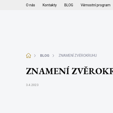
Přejít
O nás
Kontakty
BLOG
Věrnostní program
na
obsah
H
VYKUŘOVADLA
VYKUŘOVACÍ SMĚSI
K
Domů
BLOG
ZNAMENÍ ZVĚROKRUHU
ZNAMENÍ ZVĚROK
3.4.2023