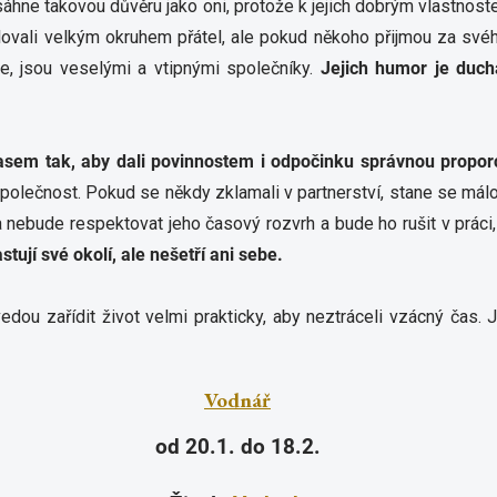
hne takovou důvěru jako oni, protože k jejich dobrým vlastnostem
ylovali velkým okruhem přátel, ale pokud někoho přijmou za svéh
uje, jsou veselými a vtipnými společníky.
Jejich humor je duch
časem tak, aby dali povinnostem i odpočinku správnou propor
společnost. Pokud se někdy zklamali v partnerství, stane se málok
nebude respektovat jeho časový rozvrh a bude ho rušit v práci
tují své okolí, ale nešetří ani sebe.
edou zařídit život velmi prakticky, aby neztráceli vzácný čas. J
Vodnář
od 20.1. do 18.2.