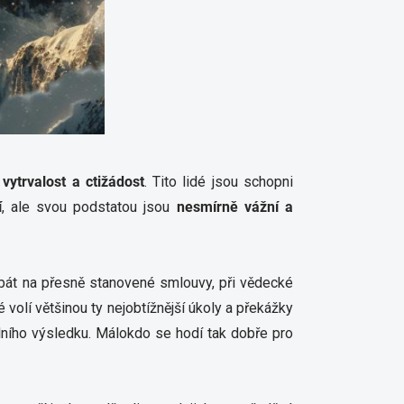
, vytrvalost a ctižádost
. Tito lidé jsou schopni
í
, ale svou podstatou jsou
nesmírně vážní a
át na přesně stanovené smlouvy, při vědecké
 volí většinou ty nejobtížnější úkoly a překážky
álního výsledku. Málokdo se hodí tak dobře pro