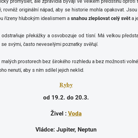
cky promýšlet, ale zpravidla bývají ve velkém předstihu oproti to
, rovněž originální nápad, aby se historie mohla opakovat. Jsou t
sou řízeny hlubokým idealismem a
snahou zlepšovat celý svět
a j
u, odstraňuje překážky a osvobozuje od tísní. Má velkou předst
se se svými, často neveselými poznatky svěřují.
í v malých prostorech bez širokého rozhledu a bez možnosti vol
ho nenutí, aby s ním sdílel jejich neklid.
Ryby
od 19.2. do 20.3.
Živel :
Voda
Vládce: Jupiter, Neptun