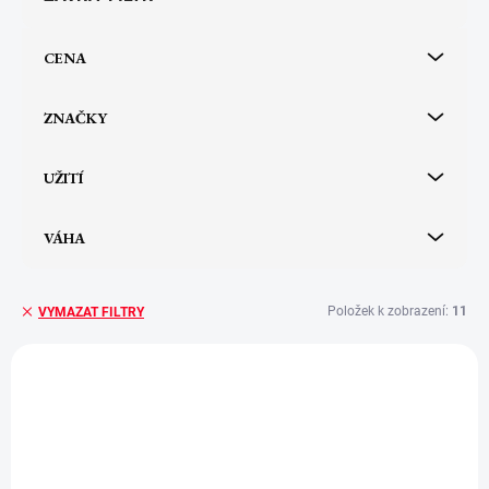
o
d
u
CENA
k
t
ZNAČKY
ů
UŽITÍ
VÁHA
Položek k zobrazení:
11
VYMAZAT FILTRY
V
ý
p
i
s
p