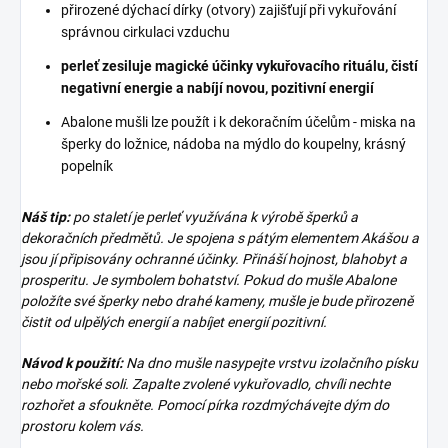
přirozené dýchací dírky (otvory) zajišťují při vykuřování
správnou cirkulaci vzduchu
perleť zesiluje magické účinky vykuřovacího rituálu, čistí
negativní energie a nabíjí novou, pozitivní energií
Abalone mušli lze použít i k dekoračním účelům - miska na
šperky do ložnice, nádoba na mýdlo do koupelny, krásný
popelník
Náš tip:
po staletí je perleť využívána k výrobě šperků a
dekoračních předmětů. Je spojena s pátým elementem Akášou a
jsou jí připisovány ochranné účinky. Přináší hojnost, blahobyt a
prosperitu. Je symbolem bohatství. Pokud do mušle Abalone
položíte své šperky nebo drahé kameny, mušle je bude přirozeně
čistit od ulpělých energií a nabíjet energií pozitivní.
Návod k použití:
Na dno mušle nasypejte vrstvu izolačního písku
nebo mořské soli. Zapalte zvolené vykuřovadlo, chvíli nechte
rozhořet a sfoukněte. Pomocí pírka rozdmýchávejte dým do
prostoru kolem vás.