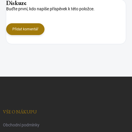
Diskuze
Buďte první, kdo napíše příspěvek k této položce.
Přidat komentář
Z
á
p
a
t
í
VŠE O NÁKUPU
Obchodní podmínky