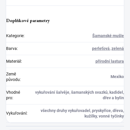
Doplňkové parametry
Kategorie
:
Šamanské mušle
Barva
:
perleťová
,
zelená
Materiál
:
přírodní lastura
Země
Mexiko
původu
:
Vhodné
vykuřování šalvěje, šamanských svazků, kadidel,
pro
:
dřev a bylin
všechny druhy vykuřovadel, pryskyřice, dřeva,
Vykuřování
:
kužílky, vonné tyčinky