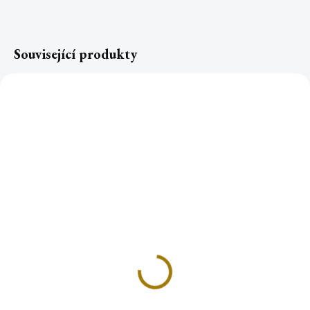
Související produkty
TOP
Písek k vykuřování s
MOŘSKÝ PÍSEK k
RŮŽENÍNEM 200g
vykuřování 200g
65 Kč
49 Kč
Do košíku
Do košíku