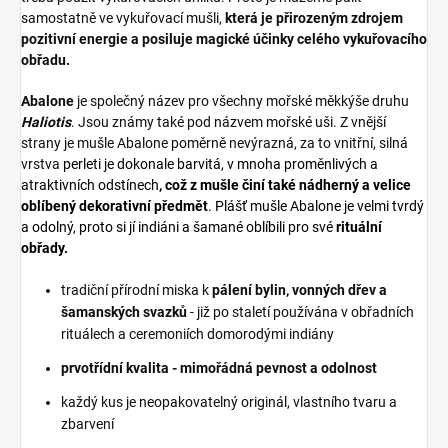
samostatně ve vykuřovací mušli,
která je přirozeným zdrojem
pozitivní energie a posiluje magické účinky celého vykuřovacího
obřadu.
Abalone
je společný název pro všechny mořské měkkýše druhu
Haliotis
. Jsou známy také pod názvem mořské uši. Z vnější
strany je mušle Abalone poměrně nevýrazná, za to vnitřní, silná
vrstva
perleti je dokonale barvitá, v mnoha proměnlivých a
atraktivních odstínech
, což z mušle činí také nádherný a velice
oblíbený dekorativní předmět
. Plášť mušle Abalone je velmi tvrdý
a odolný, proto si jí indiáni a šamané oblíbili pro své
rituální
obřady.
tradiční přírodní miska k
pálení bylin, vonných dřev a
šamanských svazků
- již po staletí používána v obřadních
rituálech a ceremoniích domorodými indiány
prvotřídní kvalita - mimořádná pevnost a odolnost
každý kus je neopakovatelný originál, vlastního tvaru a
zbarvení