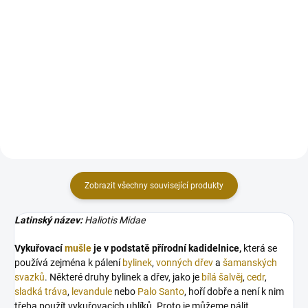
Objevte kouzlo jemného,
Představujeme vám mořský písek
křemenného písku obohaceného
k vykuřování, jedinečný produkt,
růženínem vysoké kvality z
který přináší klid a energii oceánu
Madagaskaru, který přináší do
přímo do vašeho prostoru. Tento
vašeho života neomezenou lásku
pečlivě vybraný písek je ideální
a vnitřní hojení. Tento výjimečný...
pro...
Zobrazit všechny související produkty
Latinský název:
Haliotis Midae
Vykuřovací
mušle
je v podstatě přírodní kadidelnice,
která se
používá zejména k pálení
bylinek
,
vonných dřev
a
šamanských
svazků
. Některé druhy bylinek a dřev, jako je
bílá šalvěj
,
cedr
,
sladká tráva
,
levandule
nebo
Palo Santo
, hoří dobře a není k nim
třeba použít vykuřovacích uhlíků. Proto je můžeme pálit