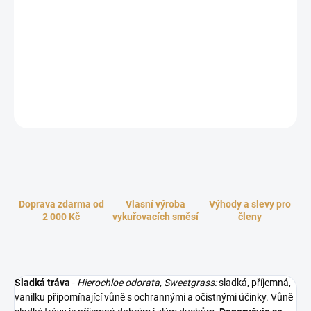
cena:
−
+
Přidat do košíku
Sladká tráva. Originální šamanský vykuřovací cop. Ochrana,
čištění, odstranění negativní energie a přivolání pozitivních sil.
ZEPTAT SE
HLÍDAT
Doprava zdarma od
Vlasní výroba
Výhody a slevy pro
2 000 Kč
vykuřovacích směsí
členy
Sladká tráva
-
Hierochloe odorata, Sweetgrass:
sladká, příjemná,
vanilku připomínající vůně s ochrannými a očistnými účinky. Vůně