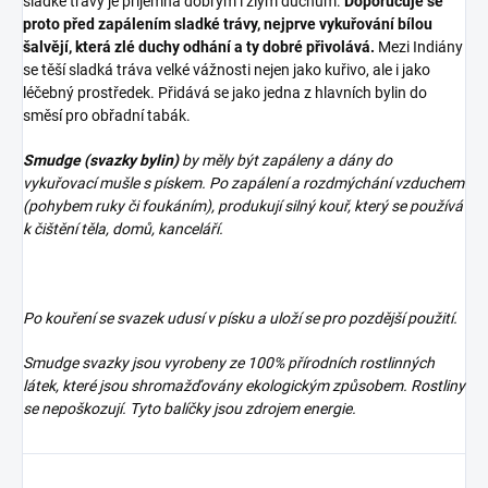
sladké trávy je příjemná dobrým i zlým duchům.
Doporučuje se
proto před zapálením sladké trávy, nejprve vykuřování bílou
šalvějí, která zlé duchy odhání a ty dobré přivolává.
Mezi Indiány
se těší sladká tráva velké vážnosti nejen jako kuřivo, ale i jako
léčebný prostředek. Přidává se jako jedna z hlavních bylin do
směsí pro obřadní tabák.
Smudge (svazky bylin)
by měly být zapáleny a dány do
vykuřovací mušle s pískem. Po zapálení a rozdmýchání vzduchem
(pohybem ruky či foukáním), produkují silný kouř, který se používá
k čištění těla, domů, kanceláří.
Po kouření se svazek udusí v písku a uloží se pro pozdější použití.
Smudge svazky jsou vyrobeny ze 100% přírodních rostlinných
látek, které jsou shromažďovány ekologickým způsobem. Rostliny
se nepoškozují. Tyto balíčky jsou zdrojem energie.