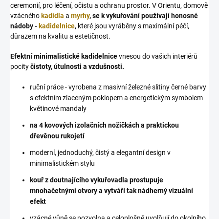
ceremonií, pro léčení, očistu a ochranu prostor. V Orientu, domově
vzácného
kadidla
a
myrhy
, se k vykuřování používají honosné
nádoby -
kadidelnice
,
které jsou vyráběny s maximální péčí,
důrazem na kvalitu a estetičnost.
Efektní minimalistické kadidelnice
vnesou do vašich interiérů
pocity
čistoty, útulnosti a vzdušnosti.
ruční práce - vyrobena z masivní železné slitiny černé barvy
s efektním zlaceným poklopem a energetickým symbolem
květinové mandaly
na 4 kovových izolačních nožičkách a praktickou
dřevěnou rukojetí
moderní, jednoduchý, čistý a elegantní design v
minimalistickém stylu
kouř z doutnajícího vykuřovadla prostupuje
mnohačetnými otvory a vytváří tak nádherný vizuální
efekt
vzácné vůně se pozvolna a celoplošně uvolňují do okolního