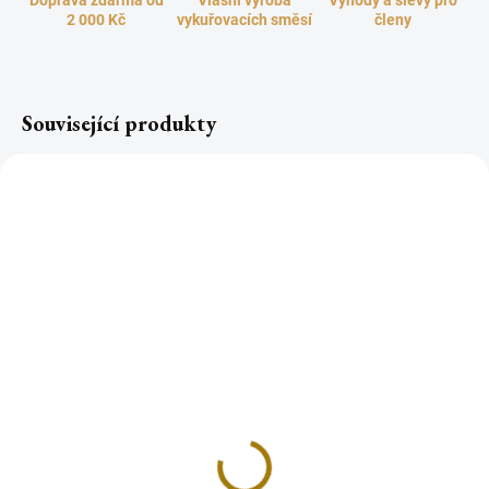
Doprava zdarma od
Vlasní výroba
Výhody a slevy pro
2 000 Kč
vykuřovacích směsí
členy
Související produkty
TOP
Písek k vykuřování s
Písek k vykuřování s
AMETYSTEM 200g
RŮŽENÍNEM 200g
65 Kč
65 Kč