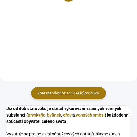
Do košíku
Do košíku
Jemný, křemenný písek s
Objevte kouzlo jemného,
ametystem extra kvality z
křemenného písku obohaceného
Namíbie. Tento unikátní produkt
růženínem vysoké kvality z
není jen obyčejným pískem k
Madagaskaru, který přináší do
vykuřování; je to klenot přírody,
vašeho života neomezenou lásku
který přináší hluboké duchovní...
a vnitřní hojení. Tento výjimečný...
Zobrazit všechny související produkty
Již od dob starověku je obřad vykuřování vzácných vonných
substancí (
pryskyřic
,
bylinek
,
dřev
a
vonných směsí
) každodenní
součástí obyvatel celého světa.
Vykuřuje se pro posílení náboženských obřadů, slavnostních