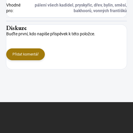
Vhodné
pálení všech kadidel, pryskyřic, dřev, bylin, směsí,
pro
:
bakhoorů, vonných františků
Diskuze
Buďte první, kdo napíše příspěvek k této položce.
Přidat komentář
Z
á
p
a
t