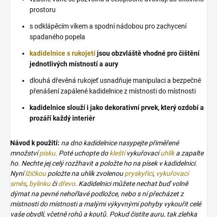
prostoru
s odklápěcím víkem a spodní nádobou pro zachycení
spadaného popela
kadidelnice s rukojetí
jsou obzvláště vhodné pro čištění
jednotlivých místností a aury
dlouhá dřevěná rukojeť usnadňuje manipulaci a bezpečné
přenášení zapálené kadidelnice z místnosti do místnosti
kadidelnice slouží i jako dekorativní prvek, který ozdobí a
prozáří každý interiér
Návod k použití:
na dno kadidelnice nasypejte přiměřené
množství
písku
. Poté uchopte do
kleští
vykuřovací
uhlík
a zapalte
ho. Nechte jej celý rozžhavit a položte ho na písek v kadidelnici.
Nyní
lžičkou
položte na uhlík zvolenou
pryskyřici
,
vykuřovací
směs
,
bylinku
či
dřevo
. Kadidelnici můžete nechat buď volně
dýmat na pevné nehořlavé podložce, nebo s ní přecházet z
místnosti do místnosti a malými výkyvnými pohyby vykouřit celé
vaše obydlí, včetně rohů a koutů. Pokud čistíte auru, tak zlehka