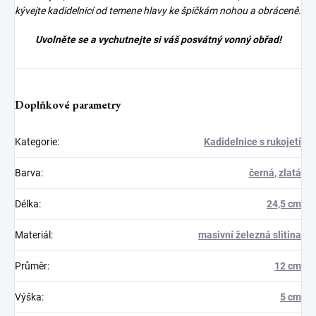
kývejte kadidelnicí od temene hlavy ke špičkám nohou a obráceně.
Uvolněte se a vychutnejte si váš posvátný vonný obřad!
Doplňkové parametry
Kategorie
:
Kadidelnice s rukojetí
Barva
:
černá
,
zlatá
Délka
:
24,5 cm
Materiál
:
masivní železná slitina
Průměr
:
12 cm
Výška
:
5 cm