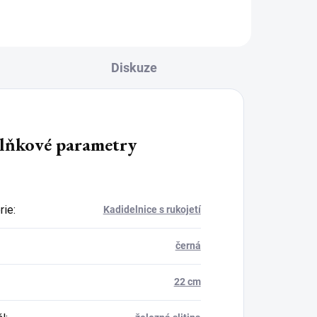
zapalovače...
Diskuze
lňkové parametry
rie
:
Kadidelnice s rukojetí
černá
22 cm