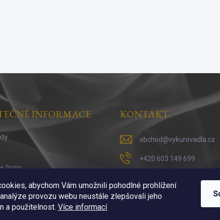
TEČNÉ INFORMACE
KONTAKT
kty
obchod
@
vykurovadla.cz
+420 603 149 699
ie firmy
https://www.facebook.co
 vykuřováni
ookies, abychom Vám umožnili pohodlné prohlížení
S
 analýze provozu webu neustále zlepšovali jeho
https://www.instagram.c
n a použitelnost.
Více informací