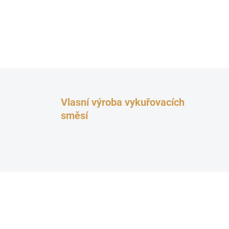
Vlasní výroba vykuřovacích
směsí
TOP