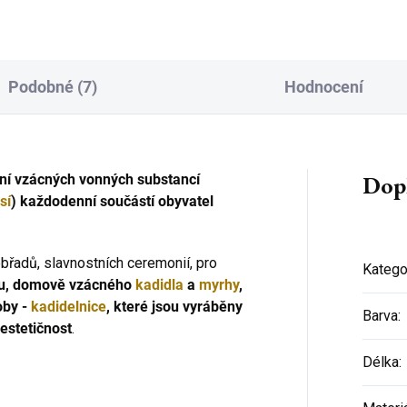
ké duchovní...
zapalovače...
Podobné (7)
Hodnocení
Dop
ání vzácných vonných substancí
sí
) každodenní součástí obyvatel
břadů, slavnostních ceremonií, pro
Katego
tu, domově vzácného
kadidla
a
myrhy
,
oby -
kadidelnice
, které jsou vyráběny
Barva
:
estetičnost
.
Délka
: