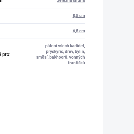
ál
:
železná slitina
r
:
8,5 cm
6,5 cm
pálení všech kadidel,
pryskyřic, dřev, bylin,
 pro
:
směsí, bakhoorů, vonných
františků