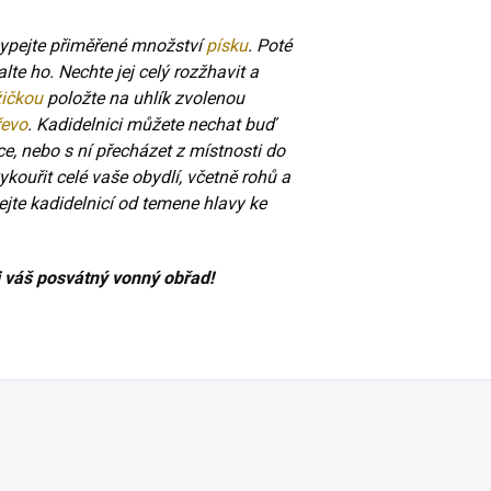
sypejte přiměřené množství
písku
. Poté
lte ho. Nechte jej celý rozžhavit a
žičkou
položte na uhlík zvolenou
řevo
. Kadidelnici můžete nechat buď
, nebo s ní přecházet z místnosti do
ouřit celé vaše obydlí, včetně rohů a
vejte kadidelnicí od temene hlavy ke
i váš posvátný vonný obřad!