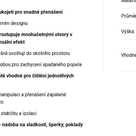
Materi
rukojetí pro snadné přenášení
Průmě
rním designu
Výška
:
prostupuje mnohačetnými otvory v
zuální efekt
šně uvolňují do okolního prostoru
Vhodné
ádobou pro zachycení spadaného popela
ště vhodné pro čištění jednotlivých
manipulaci a přenášení zapálené
ti
stabilitu a izolaci
- nádoba na sladkosti, šperky, poklady