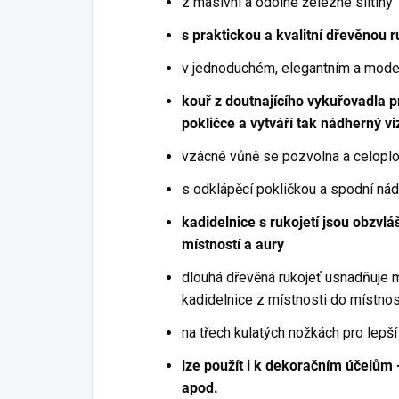
z masivní a odolné železné slitiny
s praktickou a kvalitní dřevěnou 
v jednoduchém, elegantním a mode
kouř z doutnajícího vykuřovadla 
pokličce a vytváří tak nádherný vi
vzácné vůně se pozvolna a celoplo
s odklápěcí pokličkou a spodní n
kadidelnice s rukojetí jsou obzvlá
místností a aury
dlouhá dřevěná rukojeť usnadňuje 
kadidelnice z místnosti do místnos
na třech kulatých nožkách pro lepší 
lze použít i k dekoračním účelům 
apod.