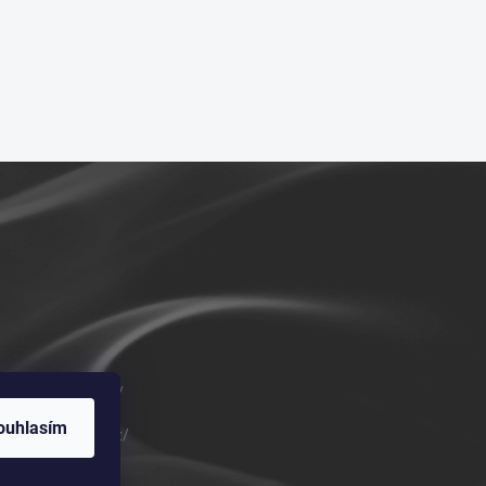
m/vykurovadla.cz/
ouhlasím
om/vykurovadla.cz/