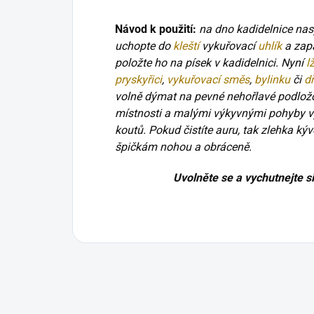
Návod k použití:
na dno kadidelnice na
uchopte do
kleští
vykuřovací
uhlík
a zapa
položte ho na písek v kadidelnici. Nyní
l
pryskyřici
,
vykuřovací směs
,
bylinku
či
d
volně dýmat na pevné nehořlavé podložce
místnosti a malými výkyvnými pohyby vyk
koutů. Pokud čistíte auru, tak zlehka ký
špičkám nohou a obráceně.
Uvolněte se a vychutnejte s