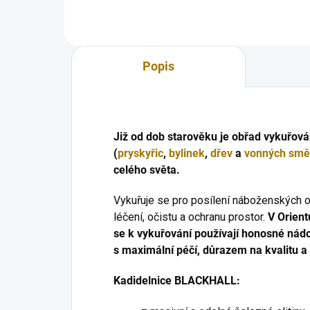
není jen vykuřovací...
hlubo
Popis
Již od dob starověku je obřad vykuřov
(
pryskyřic
,
bylinek
,
dřev
a
vonných smě
celého světa.
Vykuřuje se pro posílení náboženských o
léčení, očistu a ochranu prostor.
V Orien
se k vykuřování používají honosné nád
s maximální péčí, důrazem na kvalitu a 
Kadidelnice BLACKHALL: