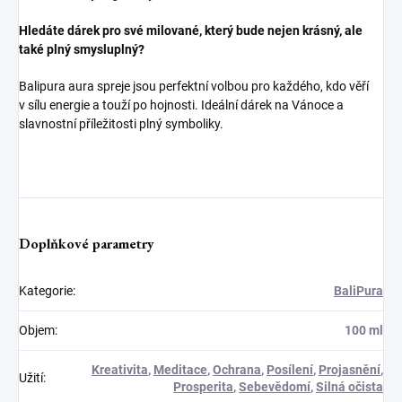
Hledáte dárek pro své milované, který bude nejen krásný, ale
také plný smysluplný?
Balipura aura spreje jsou perfektní volbou pro každého, kdo věří
v sílu energie a touží po hojnosti. Ideální dárek na Vánoce a
slavnostní příležitosti plný symboliky.
Doplňkové parametry
Kategorie
:
BaliPura
Objem
:
100 ml
Kreativita
,
Meditace
,
Ochrana
,
Posílení
,
Projasnění
,
Užití
:
Prosperita
,
Sebevědomí
,
Silná očista