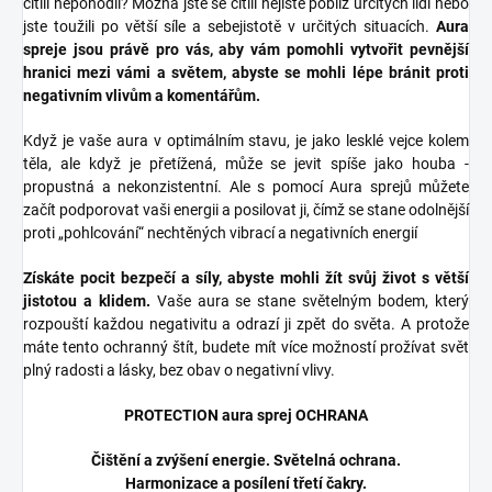
cítili nepohodlí? Možná jste se cítili nejistě poblíž určitých lidí nebo
jste toužili po větší síle a sebejistotě v určitých situacích.
Aura
spreje jsou právě pro vás, aby vám pomohli vytvořit pevnější
hranici mezi vámi a světem, abyste se mohli lépe bránit proti
negativním vlivům a komentářům.
Když je vaše aura v optimálním stavu, je jako lesklé vejce kolem
těla, ale když je přetížená, může se jevit spíše jako houba -
propustná a nekonzistentní. Ale s pomocí Aura sprejů můžete
začít podporovat vaši energii a posilovat ji, čímž se stane odolnější
proti „pohlcování“ nechtěných vibrací a negativních energií
Získáte pocit bezpečí a síly, abyste mohli žít svůj život s větší
jistotou a klidem.
Vaše aura se stane světelným bodem, který
rozpouští každou negativitu a odrazí ji zpět do světa. A protože
máte tento ochranný štít, budete mít více možností prožívat svět
plný radosti a lásky, bez obav o negativní vlivy.
PROTECTION aura sprej OCHRANA
Čištění a zvýšení energie. Světelná ochrana.
Harmonizace a posílení třetí čakry.