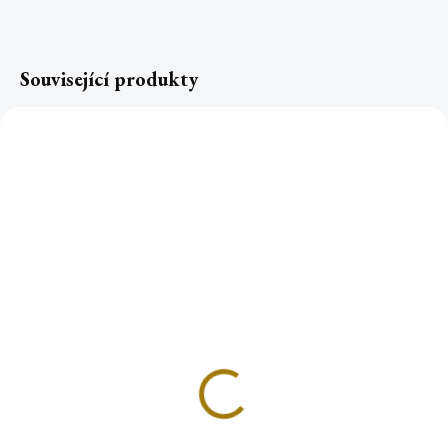
Související produkty
Aroma Roll-on
OCHRANA s Tygřím
okem
549 Kč