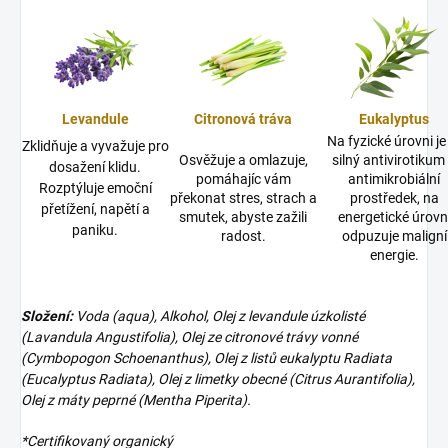
Levandule
Citronová tráva
Eukalyptus
Na fyzické úrovni je
Zklidňuje a vyvažuje pro
Osvěžuje a omlazuje,
silný antivirotikum
dosažení klidu.
pomáhajíc vám
antimikrobiální
Rozptýluje emoční
překonat stres, strach a
prostředek, na
přetížení, napětí a
smutek, abyste zažili
energetické úrovn
paniku.
radost.
odpuzuje maligní
energie.
Složení:
Voda (aqua), Alkohol, Olej z levandule úzkolisté
(Lavandula Angustifolia), Olej ze citronové trávy vonné
(Cymbopogon Schoenanthus), Olej z listů eukalyptu Radiata
(Eucalyptus Radiata), Olej z limetky obecné (Citrus Aurantifolia),
Olej z máty peprné (Mentha Piperita).
*Certifikovaný organický