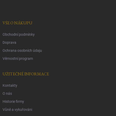
á
p
a
t
í
VŠE O NÁKUPU
Obchodní podmínky
Doprava
Ochrana osobních údaju
Věrnostní program
UŽITEČNÉ INFORMACE
Kontakty
O nás
Historie firmy
Vůně a vykuřováni