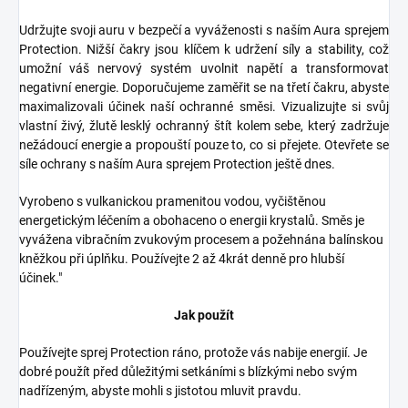
Udržujte svoji auru v bezpečí a vyváženosti s naším Aura sprejem
Protection. Nižší čakry jsou klíčem k udržení síly a stability, což
umožní váš nervový systém uvolnit napětí a transformovat
negativní energie. Doporučujeme zaměřit se na třetí čakru, abyste
maximalizovali účinek naší ochranné směsi. Vizualizujte si svůj
vlastní živý, žlutě lesklý ochranný štít kolem sebe, který zadržuje
nežádoucí energie a propouští pouze to, co si přejete. Otevřete se
síle ochrany s naším Aura sprejem Protection ještě dnes.
Vyrobeno s vulkanickou pramenitou vodou, vyčištěnou
energetickým léčením a obohaceno o energii krystalů. Směs je
vyvážena vibračním zvukovým procesem a požehnána balínskou
kněžkou při úplňku. Používejte 2 až 4krát denně pro hlubší
účinek."
Jak použít
Používejte sprej Protection ráno, protože vás nabije energií. Je
dobré použít před důležitými setkáními s blízkými nebo svým
nadřízeným, abyste mohli s jistotou mluvit pravdu.