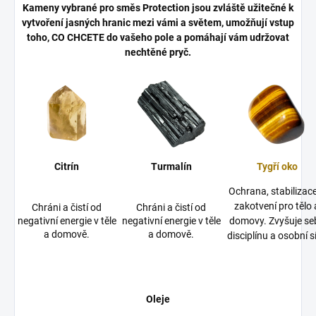
Kameny vybrané pro směs Protection jsou zvláště užitečné k
vytvoření jasných hranic mezi vámi a světem, umožňují vstup
toho, CO CHCETE do vašeho pole a pomáhají vám udržovat
nechtěné pryč.
Citrín
Turmalín
Tygří oko
Ochrana, stabilizac
zakotvení pro tělo 
Chráni a čistí od
Chráni a čistí od
negativní energie v těle
negativní energie v těle
domovy. Zvyšuje se
a domově.
a domově.
disciplínu a osobní sí
Oleje