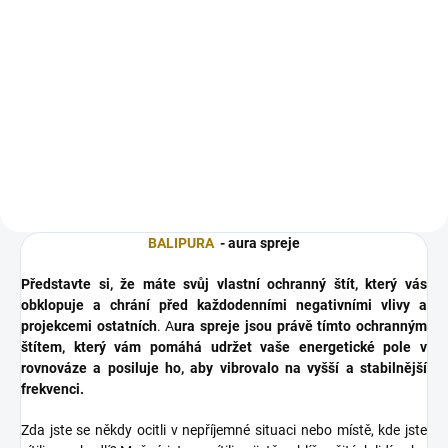
Do košíku
Chcete mít svůj vlastní ochranný
štít, který vás neustále obklopuje
a chrání před každodenními
negativními vlivy a energetickými
útoky? Pak náš aroma Roll-on
Ochrana s Tygřím...
BALIPURA
- aura spreje
Představte si, že máte svůj vlastní ochranný štít, který vás
obklopuje a chrání před každodenními negativními vlivy a
projekcemi ostatních
. A
ura spreje jsou právě tímto ochranným
štítem, který vám pomáhá udržet vaše energetické pole v
rovnováze a posiluje ho, aby vibrovalo na vyšší a stabilnější
frekvenci.
Zda jste se někdy ocitli v nepříjemné situaci nebo místě, kde jste