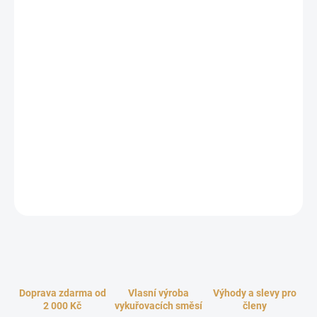
cena:
−
+
Přidat do košíku
Zažijte sílu ochrany s naším aura sprejem "Ochrana". Tento
jedinečný sprej nejenže zarovnává a léčí vaše tělo skrze auru, ale
také vám poskytuje pocit bezpečí a klidu. Jednoduše postříkejte
sprej nad hlavou a kolem své aury a nechte ho působit. Vyrobeno
s vulkanickou pramenitou vodou, vyčištěnou energetickým
léčením a nabitou energií krystalů, tento sprej je skutečným
klenotem péče o vaše energetické pole.
ZEPTAT SE
HLÍDAT
Doprava zdarma od
Vlasní výroba
Výhody a slevy pro
2 000 Kč
vykuřovacích směsí
členy