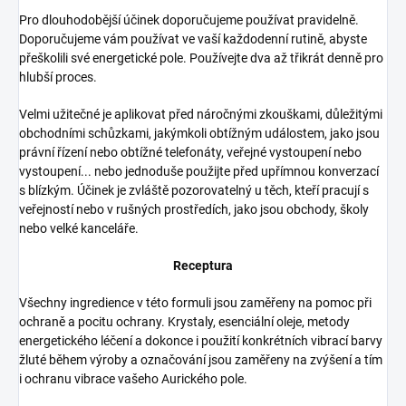
Pro dlouhodobější účinek doporučujeme používat pravidelně.
Doporučujeme vám používat ve vaší každodenní rutině, abyste
přeškolili své energetické pole. Používejte dva až třikrát denně pro
hlubší proces.
Velmi užitečné je aplikovat před náročnými zkouškami, důležitými
obchodními schůzkami, jakýmkoli obtížným událostem, jako jsou
právní řízení nebo obtížné telefonáty, veřejné vystoupení nebo
vystoupení... nebo jednoduše použijte před upřímnou konverzací
s blízkým. Účinek je zvláště pozorovatelný u těch, kteří pracují s
veřejností nebo v rušných prostředích, jako jsou obchody, školy
nebo velké kanceláře.
Receptura
Všechny ingredience v této formuli jsou zaměřeny na pomoc při
ochraně a pocitu ochrany. Krystaly, esenciální oleje, metody
energetického léčení a dokonce i použití konkrétních vibrací barvy
žluté během výroby a označování jsou zaměřeny na zvýšení a tím
i ochranu vibrace vašeho Aurického pole.