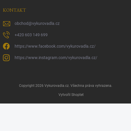
KONTAKT
obchod
@
vykurovadla.cz
+420 603 149 699
https://www.facebook.com/vykurovadla.cz/
https://www.instagram.com/vykurovadla.cz/
Copyright 2026
Vykurovadla.cz
. Všechna práva vyhrazena.
Vytvořil Shoptet