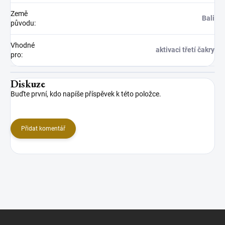
Země
Bali
původu
:
Vhodné
aktivaci třetí čakry
pro
:
Diskuze
Buďte první, kdo napíše příspěvek k této položce.
Přidat komentář
Z