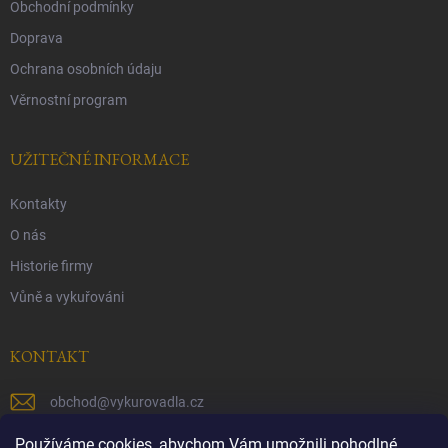
Obchodní podmínky
Doprava
Ochrana osobních údaju
Věrnostní program
UŽITEČNÉ INFORMACE
Kontakty
O nás
Historie firmy
Vůně a vykuřováni
KONTAKT
obchod
@
vykurovadla.cz
+420 603 149 699
Používáme cookies, abychom Vám umožnili pohodlné