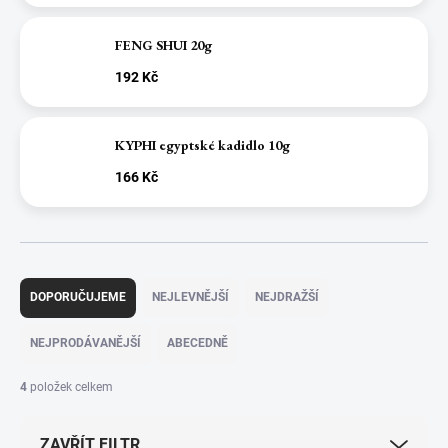
FENG SHUI 20g
192 Kč
KYPHI egyptské kadidlo 10g
166 Kč
Ř
a
DOPORUČUJEME
NEJLEVNĚJŠÍ
NEJDRAŽŠÍ
z
e
NEJPRODÁVANĚJŠÍ
ABECEDNĚ
n
í
4
položek celkem
p
r
ZAVŘÍT FILTR