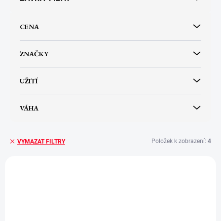
o
d
u
CENA
k
t
ů
ZNAČKY
UŽITÍ
VÁHA
Položek k zobrazení:
4
VYMAZAT FILTRY
V
ý
p
i
s
p