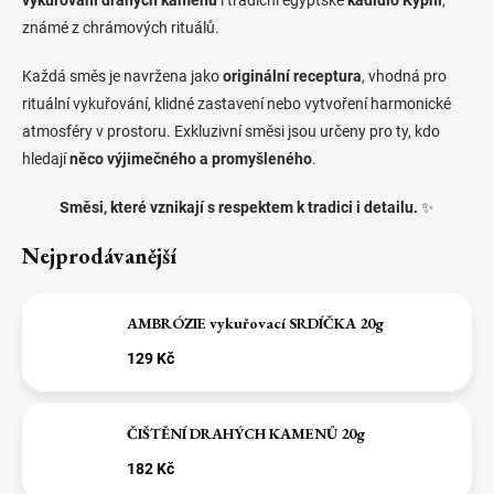
známé z chrámových rituálů.
Každá směs je navržena jako
originální receptura
, vhodná pro
rituální vykuřování, klidné zastavení nebo vytvoření harmonické
atmosféry v prostoru. Exkluzivní směsi jsou určeny pro ty, kdo
hledají
něco výjimečného a promyšleného
.
Směsi, které vznikají s respektem k tradici i detailu.
✨
Nejprodávanější
AMBRÓZIE vykuřovací SRDÍČKA 20g
129 Kč
ČIŠTĚNÍ DRAHÝCH KAMENŮ 20g
182 Kč