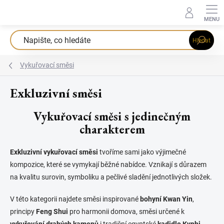
Přejít
na
obsah
Hledat
Vykuřovací směsi
Exkluzivní směsi
Vykuřovací směsi s jedinečným
charakterem
Exkluzivní vykuřovací směsi
tvoříme sami jako výjimečné
kompozice, které se vymykají běžné nabídce. Vznikají s důrazem
na kvalitu surovin, symboliku a pečlivé sladění jednotlivých složek.
V této kategorii najdete směsi inspirované
bohyní Kwan Yin
,
principy
Feng Shui
pro harmonii domova, směsi určené k
vykuřování drahých kamenů
i tradiční egyptské
kadidlo Kyphi
,