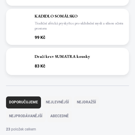
KADIDLO SOMÁLSKO
Tradiční africká pryskyřice pro uklidnění mysli a silnou očistu
prostoru
99 Kč
Dračí krev SUMATRA kousky
83 Kč
Ř
a
DOPORUČUJEME
NEJLEVNĚJŠÍ
NEJDRAŽŠÍ
z
e
NEJPRODÁVANĚJŠÍ
ABECEDNĚ
n
í
23
položek celkem
p