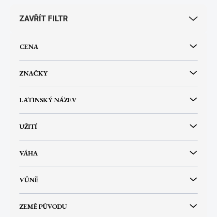
r
ZAVŘÍT FILTR
o
d
u
CENA
k
t
ů
ZNAČKY
LATINSKÝ NÁZEV
UŽITÍ
VÁHA
VŮNĚ
ZEMĚ PŮVODU