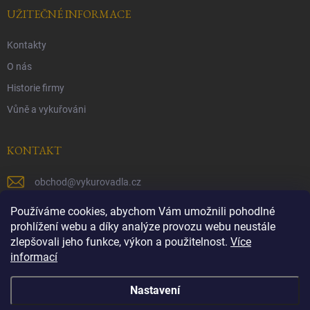
UŽITEČNÉ INFORMACE
Kontakty
O nás
Historie firmy
Vůně a vykuřováni
KONTAKT
obchod
@
vykurovadla.cz
+420 603 149 699
Používáme cookies, abychom Vám umožnili pohodlné
prohlížení webu a díky analýze provozu webu neustále
https://www.facebook.com/vykurovadla.cz/
zlepšovali jeho funkce, výkon a použitelnost.
Více
informací
https://www.instagram.com/vykurovadla.cz/
Nastavení