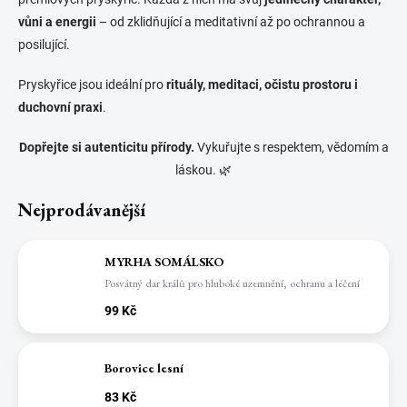
vůni a energii
– od zklidňující a meditativní až po ochrannou a
posilující.
Pryskyřice jsou ideální pro
rituály, meditaci, očistu prostoru i
duchovní praxi
.
Dopřejte si autenticitu přírody.
Vykuřujte s respektem, vědomím a
láskou. 🌿
Nejprodávanější
MYRHA SOMÁLSKO
Posvátný dar králů pro hluboké uzemnění, ochranu a léčení
99 Kč
Borovice lesní
83 Kč