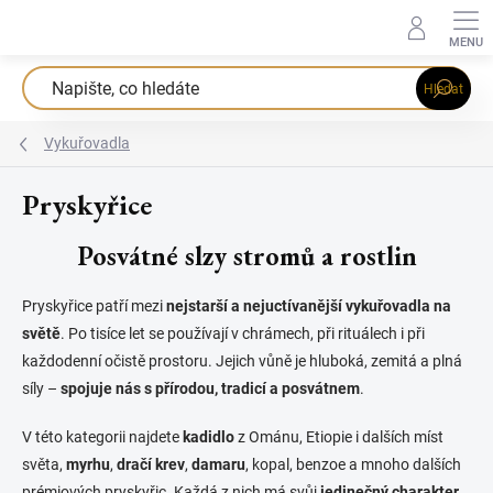
Přejít
na
obsah
Hledat
Vykuřovadla
Pryskyřice
Posvátné slzy stromů a rostlin
Pryskyřice patří mezi
nejstarší a nejuctívanější vykuřovadla na
světě
. Po tisíce let se používají v chrámech, při rituálech i při
každodenní očistě prostoru. Jejich vůně je hluboká, zemitá a plná
síly –
spojuje nás s přírodou, tradicí a posvátnem
.
V této kategorii najdete
kadidlo
z Ománu, Etiopie i dalších míst
světa,
myrhu
,
dračí krev
,
damaru
, kopal, benzoe a mnoho dalších
prémiových pryskyřic. Každá z nich má svůj
jedinečný charakter,