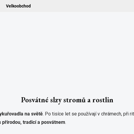
Velkoobchod
ledat
ADIDELNICE
POMŮCKY
VONNÉ TYČINKY
VŮNĚ & ES
Posvátné slzy stromů a rostlin
 vykuřovadla na světě
. Po tisíce let se používají v chrámech, při r
s přírodou, tradicí a posvátnem
.