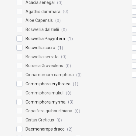
Acacia senegal
0
Agathis dammara
0
Aloe Capensis
0
Boswellia dalzielii
0
Boswellia Papyrifera
1
Boswellia sacra
1
Boswellia serrata
0
Bursera Graveolens
0
Cinnamomum camphora
0
Commiphora erythraea
1
Commiphora mukul
0
Commiphora myrrha
3
Copaifera guibourthiana
0
Cistus Creticus
0
Daemonorops draco
2