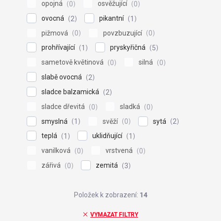
opojná
osvěžující
0
0
ovocná
pikantní
2
1
pižmová
povzbuzující
0
0
prohřívající
pryskyřičná
1
5
sametově květinová
silná
0
0
slabě ovocná
2
sladce balzamická
2
sladce dřevitá
sladká
0
0
smyslná
svěží
sytá
1
0
2
teplá
uklidňující
1
1
vanilková
vrstvená
0
0
zářivá
zemitá
0
3
Položek k zobrazení:
14
VYMAZAT FILTRY