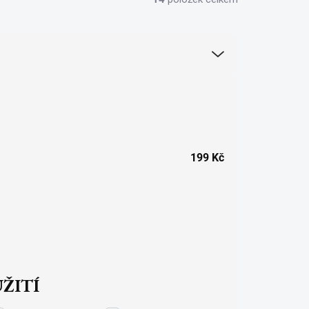
199
Kč
ŽITÍ