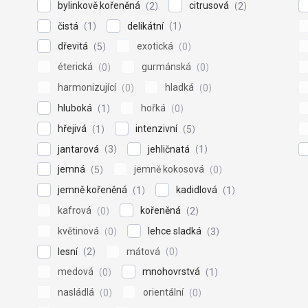
bylinkově kořeněná
citrusová
2
2
čistá
delikátní
1
1
dřevitá
exotická
5
0
éterická
gurmánská
0
0
harmonizující
hladká
0
0
hluboká
hořká
1
0
hřejivá
intenzivní
1
5
jantarová
jehličnatá
3
1
jemná
jemně kokosová
5
0
jemně kořeněná
kadidlová
1
1
kafrová
kořeněná
0
2
květinová
lehce sladká
0
3
lesní
mátová
2
0
medová
mnohovrstvá
0
1
nasládlá
orientální
0
0