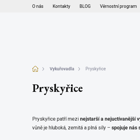
Přejít
O nás
Kontakty
BLOG
Věrnostní program
na
obsah
H
VYKUŘOVADLA
VYKUŘOVACÍ SMĚSI
K
Domů
Vykuřovadla
Pryskyřice
Pryskyřice
Pryskyřice patří mezi
nejstarší a nejuctívanější
vůně je hluboká, zemitá a plná síly –
spojuje nás 