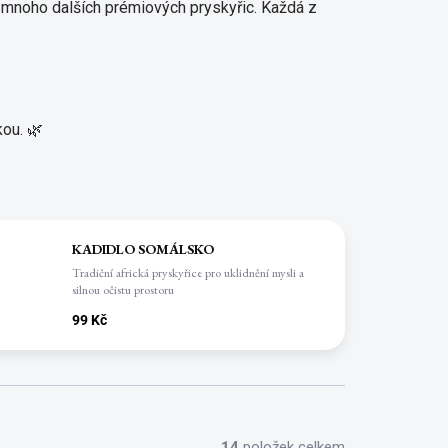
a mnoho dalších prémiových pryskyřic. Každá z
ou. 🌿
KADIDLO SOMÁLSKO
Tradiční africká pryskyřice pro uklidnění mysli a
silnou očistu prostoru
99 Kč
14
položek celkem