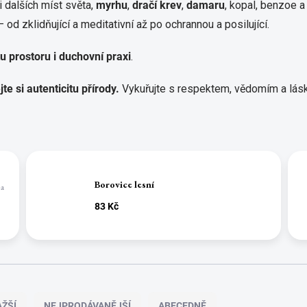
 dalších míst světa,
myrhu
,
dračí krev
,
damaru
, kopal, benzoe 
 od zklidňující a meditativní až po ochrannou a posilující.
stu prostoru i duchovní praxi
.
te si autenticitu přírody.
Vykuřujte s respektem, vědomím a lásk
Borovice lesní
 a
83 Kč
ŽŠÍ
NEJPRODÁVANĚJŠÍ
ABECEDNĚ