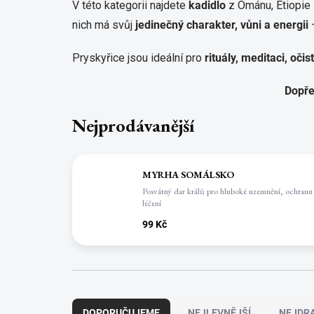
V této kategorii najdete
kadidlo
z Ománu, Etiopie i
nich má svůj
jedinečný charakter, vůni a energii
–
Pryskyřice jsou ideální pro
rituály, meditaci, oči
Dopřej
Nejprodávanější
MYRHA SOMÁLSKO
Posvátný dar králů pro hluboké uzemnění, ochranu
léčení
99 Kč
Ř
a
DOPORUČUJEME
NEJLEVNĚJŠÍ
NEJDRA