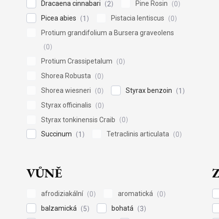
Dracaena cinnabari
Pine Rosin
2
0
Picea abies
Pistacia lentiscus
1
0
Protium grandifolium a Bursera graveolens
0
Protium Crassipetalum
0
Shorea Robusta
0
Shorea wiesneri
Styrax benzoin
0
1
Styrax officinalis
0
Styrax tonkinensis Craib
0
Succinum
Tetraclinis articulata
1
0
VŮNĚ
afrodiziakální
aromatická
0
0
balzamická
bohatá
5
3