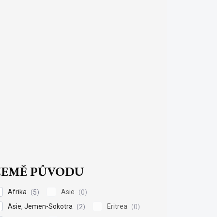
ZEMĚ PŮVODU
Afrika
Asie
5
0
Asie, Jemen-Sokotra
Eritrea
2
0