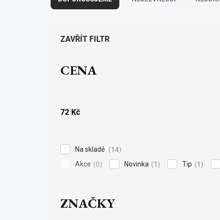
z
e
n
í
ZAVŘÍT FILTR
p
r
CENA
o
d
u
k
t
72
Kč
ů
Na skladě
14
Akce
Novinka
Tip
0
1
1
ZNAČKY