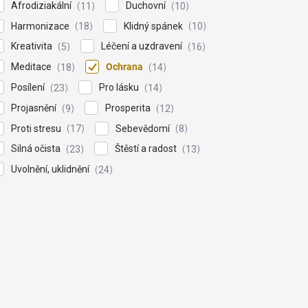
Afrodiziakální
Duchovní
11
10
Harmonizace
Klidný spánek
18
10
Kreativita
Léčení a uzdravení
5
16
Meditace
Ochrana
18
14
Posílení
Pro lásku
23
14
Projasnění
Prosperita
9
12
Proti stresu
Sebevědomí
17
8
Silná očista
Štěstí a radost
23
13
Uvolnění, uklidnění
24