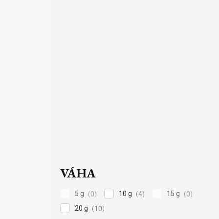
VÁHA
5 g
10 g
15 g
0
4
0
20 g
10