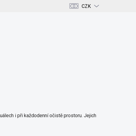
CZK
PRÁZDNÝ KOŠÍK
NÁKUPNÍ
KOŠÍK
ENCE
KRÁSA & DOMOV
KAMENY & KRYSTALY
ituálech i při každodenní očistě prostoru. Jejich